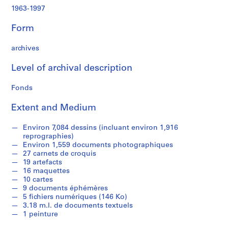
c
1963-1997
r
o
Form
q
u
archives
i
s
Level of archival description
,
1
Fonds
9
Extent and Medium
8
2
Environ 7,084 dessins (incluant environ 1,916
-
reprographies)
1
Environ 1,559 documents photographiques
9
27 carnets de croquis
9
19 artefacts
16 maquettes
7
10 cartes
AP066.S1
9 documents éphémères
5 fichiers numériques (146 Ko)
S
3.18 m.l. de documents textuels
e
1 peinture
r