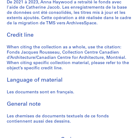
t
"
i
C
n
8
é
De 2021 à 2023, Anna Haywood a retraité le fonds avec
p
,
l'aide de Catherine Jacob. Les enregistrements de la base
d
,
-
e
s
7
e
r
1
de données ont été consolidés, les titres mis à jour et les
e
T
1
n
e
-
s
o
9
extents ajoutés. Cette opération a été réalisée dans le cadre
s
o
6
t
n
1
,
j
de la migration de TMS vers ArchivesSpace.
8
e
r
j
r
s
9
n
e
4
s
o
u
e
u
8
.
Credit line
t
AP066.S3.D2
r
n
i
C
s
8
d
s
When citing the collection as a whole, use the citation:
é
t
n
a
/
.
a
AP066.S5.D6
Fonds Jacques Rousseau, Collection Centre Canadien
p
o
1
n
C
r
AP066.S5.D7
d’Architecture/Canadian Centre for Architecture, Montréal.
l
-
9
a
a
c
When citing specific collection material, please refer to the
i
"
8
d
n
h
object’s specific credit line.
q
H
8
i
a
i
Language of material
u
o
e
d
t
AP066.S5.D3
e
r
n
i
e
Les documents sont en français.
s
i
d
a
c
-
z
'
n
t
General note
"
o
A
A
u
L
n
r
r
r
Les chemises de documents textuels de ce fonds
e
s
c
c
a
contiennent aussi des dessins.
s
"
h
h
u
t
,
i
i
x