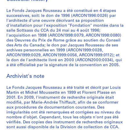
i
t
AP066.S3.D12
p
s
p
p
p
l
p
u
b
e
o
t
o
o
o
e
o
m
Le Fonds Jacques Rousseau a été constitué en 4 étapes
l
m
successives, soit: le don de 1996 (ARCON1996:0026) par
é
a
s
s
s
r
s
e
e
p
l'architecte d'une oeuvre décrivant sa proposition
t
l
i
i
i
i
i
n
,
o
d'installation pour l'exposition "Fondation" montée dans la
i
l
t
t
t
e
t
t
1
r
salle Sottsass du CCA du 24 mai au 4 août 1996;
q
a
i
i
i
d
i
s
l'acquisition en 1998 (ARCON1998:0079, ARCON1998:0080)
9
a
des Oeuvres du Prix de Rome grâce au soutien du Conseil
u
t
o
o
o
'
o
d
8
i
des Arts du Canada; le don par Jacques Rousseau de ses
e
i
n
n
n
a
n
e
4
n
archives personnelles en 1999 (ARCON1999:0028,
d
o
"
"
"
r
s
r
e
ARCON1999:0029, ARCON1999:0056, ARCON1999:0112); et
AP066.S3.D1
e
n
À
F
A
t
n
é
le don de l'architecte livré en 2000 (ARCON2000:0034), qui
e
l
"
t
o
m
d
o
a été officialisé par la signature de la convention en 2005.
f
n
a
W
a
n
e
e
n
é
m
Archivist's note
m
a
b
d
a
M
-
r
a
a
t
l
a
s
a
i
e
ç
Le Fonds Jacques Rousseau a été traité et décrit par Louis
q
e
e
t
u
t
d
n
o
Martin et Michel Moussette en 1999 et Florent Plasse en
u
r
"
i
r
a
e
c
n
2001. En 2009, l'instrument de recherche originale était
e
w
,
o
e
n
n
e
modifié, par Marie-Andrée Thiffault, afin de se conformer
n
aux procédures de documentation courantes. Des
t
o
1
n
o
e
t
p
e
irrégularités ont été remarquées et corrigées au niveau du
t
r
4
"
f
,
i
o
r
nombre d'objet. Cependant, tous les objets n'ont pas été
e
k
m
a
c
1
f
u
i
vérifiés. Des copies des instrument de recherches originaux
e
s
a
u
o
9
i
r
sont aussi disponible de la Division de collection de CCA.
e