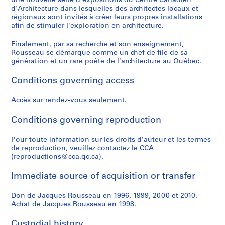
une nouvelle série d'expositions du Centre Canadien
,
e
j
u
9
9
r
é
a
4
AP066.S3.D3
d'Architecture dans lesquelles des architectes locaux et
1
M
e
r
8
9
é
d
i
AP066.S3.D14
régionaux sont invités à créer leurs propres installations
9
o
t
e
7
0
a
e
s
afin de stimuler l'exploration en architecture.
8
n
d
a
-
l
M
o
AP066.S3.D8
6
Finalement, par sa recherche et son enseignement,
t
'
u
1
,
o
n
Rousseau se démarque comme un chef de file de sa
-
r
o
x
9
1
n
,
génération et un rare poète de l'architecture au Québec.
1
é
r
M
8
9
t
1
9
a
n
o
8
9
r
9
Conditions governing access
9
l
e
z
3
é
9
AP066.S3.D6
6
-
m
a
a
7
AP066.S3.D11
Accès sur rendez-vous seulement.
L
e
r
l
AP066.S5
AP066.S3.D13
'
n
t
,
Conditions governing reproduction
P
P
P
P
P
P
P
S
É
t
,
1
r
r
r
r
r
r
r
e
Pour toute information sur les droits d’auteur et les termes
t
a
1
9
o
o
o
o
o
o
o
r
de reproduction, veuillez contactez le CCA
a
t
9
9
(reproductions@cca.qc.ca).
j
j
j
j
j
j
j
i
n
i
8
3
e
e
e
e
e
e
e
e
g
o
7
-
Immediate source of acquisition or transfer
c
c
c
c
c
c
c
s
p
n
1
AP066.S3.D4
t
t
t
t
t
t
t
:
o
c
9
Don de Jacques Rousseau en 1996, 1999, 2000 et 2010.
:
:
:
:
:
:
:
D
s
o
9
Achat de Jacques Rousseau en 1998.
D
I
E
E
E
G
E
o
s
n
4
u
n
x
x
x
a
x
c
Custodial history