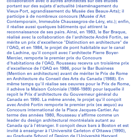
o
o
o
o
o
o
o
o
o
o
m
o
o
o
s
3
x
,
l
1
a
l
b
e
8
5
7
collaboration avec d'autres architectes sur des études
AP066.S2.D4
u
u
u
u
u
n
u
u
u
u
e
u
u
u
portant sur des sujets d'actualité (réaménagement du
d
-
1
,
l
e
e
l
3
AP066.S2.D6
AP066.S2.D29
AP066.S2.D73
AP066.S2.D78
Vieux-Port, agrandissement du Musée des Beaux-Arts); il
r
r
r
r
r
a
r
r
r
r
n
r
r
r
u
P
9
1
e
d
c
,
AP066.S2.D67
participe à de nombreux concours (Musée d'Art
s
s
s
s
s
l
s
s
s
s
t
s
s
s
p
o
8
9
s
e
,
1
Contemporain, Immeuble Chaussegros-de-Léry, etc.); enfin,
n
"
d
m
m
C
i
i
n
d
p
d
N
O
r
r
5
8
d
m
1
9
il réalise aussi quelques bâtiments qui attirent la
a
A
u
u
u
o
n
n
a
u
o
e
o
A
i
reconnaissance de ses pairs. Ainsi, en 1983, le Bar Braque,
t
6
u
é
9
7
AP066.S2.D13
réalisé avec la collaboration de l'architecte André Fortin, se
t
r
M
n
n
m
t
t
t
M
u
l
u
Q
x
d
C
t
9
6
AP066.S2.D18
mérite un prix d'excellence "Distinction en architecture" de
i
c
u
i
i
p
e
e
i
u
r
a
v
-
d
e
a
r
4
AP066.S2.D48
l'OAQ, et en 1984, le projet de pont habitable sur le canal
o
h
s
c
c
e
r
r
o
s
l
F
e
P
e
M
n
o
-
de Lachine, qu'il conçoit avec l'architecte Pierre Boyer-
n
i
é
i
i
t
n
n
n
é
e
a
a
o
R
Mercier, remporte le premier prix du Concours
o
a
,
1
d'habitations de l'OAQ. Rousseau recevra un troisième prix
a
t
e
p
p
i
a
a
a
e
s
c
u
n
o
n
d
1
9
d'excellence de l'OAQ en 1986, pour le Bar Business
l
e
d
a
a
t
t
t
l
r
f
u
C
t
m
t
a
9
9
(Mention en architecture) avant de mériter le Prix de Rome
d
c
'
l
l
i
i
i
"
é
ê
l
o
s
e
r
,
9
5
en Architecture du Conseil des Arts du Canada (1988). En
e
t
a
p
"
o
o
o
L
g
t
t
n
h
,
é
1
4
même temps qu'il réalise ses oeuvres pour le Prix de Rome,
AP066.S2.D38
il achève la Maison Coloniale (1986-1989) pour laquelle il
s
u
r
o
C
n
n
n
'
i
e
é
f
a
1
a
9
AP066.S2.D37
reçoit le Prix d'architecture du Gouverneur général du
q
r
t
u
h
f
a
a
a
o
s
d
o
b
9
l
9
Canada en 1990. La même année, le projet qu'il conçoit
u
e
c
r
a
o
l
l
r
n
d
e
r
i
8
,
3
avec André Fortin remporte le premier prix (ex æquo) au
a
e
o
u
u
r
"
d
t
a
u
l
t
t
7
1
Concours international de la Place Jacques-Cartier. Au
AP066.S2.D34
t
n
n
n
s
t
U
e
d
l
3
'
d
a
terme des années 1980, Rousseau s'affirme comme un
-
9
leader du design architectural montréalais autant au
r
r
t
é
s
h
n
l
e
d
5
a
'
b
1
8
Canada qu'à l'étranger. Il conçoit deux bars à Boston et est
e
e
e
d
e
e
a
a
v
e
0
m
H
l
9
5
invité à enseigner à l'Université Carleton d'Ottawa (1990),
f
l
m
i
g
C
p
P
i
R
i
é
y
e
9
au Graduate School of Design de l'Université Harvard
AP066.S2.D12