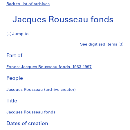
Back to list of archives
Jacques Rousseau fonds
Jacques
Jump to
Rousseau
S
Jacques
See digitized items (3)
fonds
e
Print
r
this
Part of
Rousseau
i
page
e
fonds
Fonds: Jacques Rousseau fonds, 1963-1997
s
:
People
C
a
Jacques Rousseau (archive creator)
r
n
Title
e
t
Jacques Rousseau fonds
d
Dates of creation
e