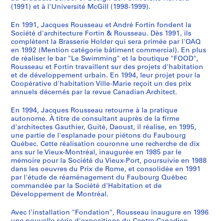
o
i
p
f
r
a
o
l
v
i
è
n
d
s
0
(1991) et à l'Université McGill (1998-1999).
n
e
o
i
o
l
r
a
r
m
m
a
r
d
AP066.S4
En 1991, Jacques Rousseau et André Fortin fondent la
t
f
r
c
s
g
t
c
e
o
e
g
o
u
Société d'architecture Fortin & Rousseau. Dès 1991, ils
S
a
"
a
e
-
a
a
e
e
u
a
e
-
C
complètent la Brasserie Holder qui sera primée par l'OAQ
e
i
d
i
à
d
r
p
J
n
s
n
m
Q
a
en 1992 (Mention catégorie bâtiment commercial). En plus
r
n
e
n
b
e
y
e
a
v
k
n
e
u
n
de réaliser le bar "Le Swimming" et la boutique "FOOD",
Rousseau et Fortin travaillent sur des projets d'habitation
i
e
l
d
u
-
O
r
c
i
i
i
n
é
a
et de développement urbain. En 1994, leur projet pour la
e
s
'
e
r
L
l
V
q
l
,
v
t
b
l
Coopérative d'habitation Ville-Marie reçoit un des prix
s
d
a
M
e
é
y
e
u
l
1
e
d
e
d
annuels décernés par la revue Canadian Architect.
:
u
r
o
a
r
m
n
e
e
9
r
e
c
e
E
V
c
n
u
y
p
e
s
"
9
s
l
-
L
En 1994, Jacques Rousseau retourne à la pratique
autonome. À titre de consultant auprès de la firme
x
i
h
t
-
"
i
z
-
,
2
a
'
U
a
d'architectes Gauthier, Guité, Daoust, il réalise, en 1995,
p
e
i
r
É
,
c
i
C
1
i
U
n
c
AP066.S3.D10
une partie de l'esplanade pour piétons du Faubourg
o
u
f
é
d
1
A
a
a
9
r
n
e
h
Québec. Cette réalisation couronne une recherche de dix
s
x
ê
a
i
9
r
"
r
9
e
i
p
i
ans sur le Vieux-Montréal, inaugurée en 1985 par le
i
mémoire pour la Société du Vieux-Port, poursuivie en 1988
-
t
l
f
8
c
,
t
1
d
v
e
n
dans les oeuvres du Prix de Rome, et consolidée en 1991
t
P
e
,
i
7
h
1
i
e
e
t
e
AP066.S3.D9
par l'étude de réaménagement du Faubourg Québec
i
o
-
1
c
e
9
e
M
r
i
,
AP066.S3.D5
commandée par la Société d'Habitation et de
o
r
P
9
e
s
9
r
o
s
t
1
Développement de Montréal.
n
t
r
8
à
,
0
,
n
i
e
9
s
Avec l'installation "Fondation", Rousseau inaugure en 1996
d
o
4
b
1
1
t
t
m
8
AP066.S3.D7