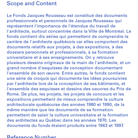
Scope and Content
i
e
Le Fonds Jacques Rousseau est constitué des documents
s
professionnels et personnels de Jacques Rousseau qui
:
représentent l'importance de l'étendue du travail de
P
l'architecte, surtout concentrée dans la Ville de Montréal. Le
r
fonds contient dix séries qui permettent de comprendre la
carrière de l'architecte québécois car elles comportent des
o
documents relatifs aux projets, à des expositions, à des
j
dossiers personnels et professionnels, à sa formation
e
universitaire et à ses enseignements. On y retrouve
t
plusieurs dessins originaux de la main de l'architecte, et un
grand nombre d'esquisses de conception documentant
s
l'ensemble de son œuvre. Entre autres, le fonds contient
e
une série de croquis qui documente les idées poursuivies
t
par l'architecte lors de la conception de ses bâtiments, et
r
l'ensemble des esquisses et dessins des oeuvres du Prix de
Rome. De plus, les projets, les projets de concours et les
é
expositions permettent de mieux comprendre la culture
a
architecturale québécoise des années 1980 et 1990, de la
l
même manière que les documents de sa formation
i
permettent de saisir la culture universitaire et la formation
s
des architectes au Québec dans les années 1970. Les
documents du fonds étaient produits entre 1963 et 1997.
a
t
Reference Number