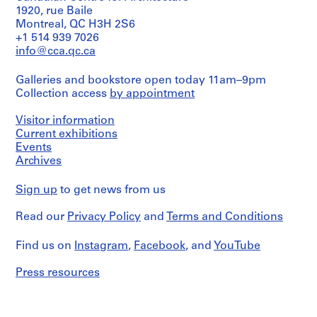
o
e
6
9
1920, rue Baile
AP066.S5.D2
s
Montreal, QC H3H 2S6
n
8
AP066.S5.D4
+1 514 939 7026
s
o
6
info@cca.qc.ca
i
r
AP066.S5.D5
e
"
Galleries and bookstore open today 11am–9pm
r
,
Collection access
by appointment
s
4
p
-
Visitor information
e
2
Current exhibitions
r
5
Events
s
o
Archives
o
c
n
t
Sign up
to get news from us
n
o
e
Read our
Privacy Policy
and
Terms and Conditions
b
l
r
Find us on
s
Instagram
,
Facebook
, and
YouTube
e
,
1
Press resources
1
9
9
8
6
6