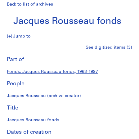
Back to list of archives
Jacques Rousseau fonds
Jacques
Jump to
Rousseau
S
Jacques
See digitized items (3)
fonds
e
Print
r
this
Part of
Rousseau
i
page
e
fonds
Fonds: Jacques Rousseau fonds, 1963-1997
s
:
People
C
a
Jacques Rousseau (archive creator)
r
n
Title
e
t
Jacques Rousseau fonds
d
Dates of creation
e