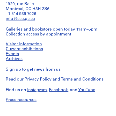
o
e
6
9
1920, rue Baile
AP066.S5.D2
s
Montreal, QC H3H 2S6
n
8
AP066.S5.D4
+1 514 939 7026
s
o
6
info@cca.qc.ca
i
r
AP066.S5.D5
e
"
Galleries and bookstore open today 11am–5pm
r
,
Collection access
by appointment
s
4
p
-
Visitor information
e
2
Current exhibitions
r
5
Events
s
o
Archives
o
c
n
t
Sign up
to get news from us
n
o
e
Read our
Privacy Policy
and
Terms and Conditions
b
l
r
Find us on
s
Instagram
,
Facebook
, and
YouTube
e
,
1
Press resources
1
9
9
8
6
6