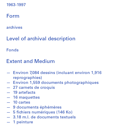
c
1963-1997
r
o
Form
q
u
archives
i
s
Level of archival description
,
1
Fonds
9
Extent and Medium
8
2
Environ 7,084 dessins (incluant environ 1,916
-
reprographies)
1
Environ 1,559 documents photographiques
9
27 carnets de croquis
9
19 artefacts
16 maquettes
7
10 cartes
AP066.S1
9 documents éphémères
5 fichiers numériques (146 Ko)
S
3.18 m.l. de documents textuels
e
1 peinture
r