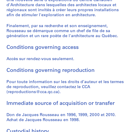
une nouvelle série d'expositions du Centre Canadien
,
e
j
u
9
9
r
é
a
4
AP066.S3.D3
d'Architecture dans lesquelles des architectes locaux et
1
M
e
r
8
9
é
d
i
AP066.S3.D14
régionaux sont invités à créer leurs propres installations
9
o
t
e
7
0
a
e
s
afin de stimuler l'exploration en architecture.
8
n
d
a
-
l
M
o
AP066.S3.D8
6
Finalement, par sa recherche et son enseignement,
t
'
u
1
,
o
n
Rousseau se démarque comme un chef de file de sa
-
r
o
x
9
1
n
,
génération et un rare poète de l'architecture au Québec.
1
é
r
M
8
9
t
1
9
a
n
o
8
9
r
9
Conditions governing access
9
l
e
z
3
é
9
AP066.S3.D6
6
-
m
a
a
7
AP066.S3.D11
Accès sur rendez-vous seulement.
L
e
r
l
AP066.S5
AP066.S3.D13
'
n
t
,
Conditions governing reproduction
P
P
P
P
P
P
P
S
É
t
,
1
r
r
r
r
r
r
r
e
Pour toute information sur les droits d’auteur et les termes
t
a
1
9
o
o
o
o
o
o
o
r
de reproduction, veuillez contactez le CCA
a
t
9
9
(reproductions@cca.qc.ca).
j
j
j
j
j
j
j
i
n
i
8
3
e
e
e
e
e
e
e
e
g
o
7
-
Immediate source of acquisition or transfer
c
c
c
c
c
c
c
s
p
n
1
AP066.S3.D4
t
t
t
t
t
t
t
:
o
c
9
Don de Jacques Rousseau en 1996, 1999, 2000 et 2010.
:
:
:
:
:
:
:
D
s
o
9
Achat de Jacques Rousseau en 1998.
D
I
E
E
E
G
E
o
s
n
4
u
n
x
x
x
a
x
c
Custodial history