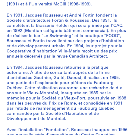
o
i
p
f
r
a
o
l
v
i
è
n
d
s
0
(1991) et à l'Université McGill (1998-1999).
n
e
o
i
o
l
r
a
r
m
m
a
r
d
AP066.S4
En 1991, Jacques Rousseau et André Fortin fondent la
t
f
r
c
s
g
t
c
e
o
e
g
o
u
Société d'architecture Fortin & Rousseau. Dès 1991, ils
S
a
"
a
e
-
a
a
e
e
u
a
e
-
C
complètent la Brasserie Holder qui sera primée par l'OAQ
e
i
d
i
à
d
r
p
J
n
s
n
m
Q
a
en 1992 (Mention catégorie bâtiment commercial). En plus
r
n
e
n
b
e
y
e
a
v
k
n
e
u
n
de réaliser le bar "Le Swimming" et la boutique "FOOD",
Rousseau et Fortin travaillent sur des projets d'habitation
i
e
l
d
u
-
O
r
c
i
i
i
n
é
a
et de développement urbain. En 1994, leur projet pour la
e
s
'
e
r
L
l
V
q
l
,
v
t
b
l
Coopérative d'habitation Ville-Marie reçoit un des prix
s
d
a
M
e
é
y
e
u
l
1
e
d
e
d
annuels décernés par la revue Canadian Architect.
:
u
r
o
a
r
m
n
e
e
9
r
e
c
e
E
V
c
n
u
y
p
e
s
"
9
s
l
-
L
En 1994, Jacques Rousseau retourne à la pratique
autonome. À titre de consultant auprès de la firme
x
i
h
t
-
"
i
z
-
,
2
a
'
U
a
d'architectes Gauthier, Guité, Daoust, il réalise, en 1995,
p
e
i
r
É
,
c
i
C
1
i
U
n
c
AP066.S3.D10
une partie de l'esplanade pour piétons du Faubourg
o
u
f
é
d
1
A
a
a
9
r
n
e
h
Québec. Cette réalisation couronne une recherche de dix
s
x
ê
a
i
9
r
"
r
9
e
i
p
i
ans sur le Vieux-Montréal, inaugurée en 1985 par le
i
mémoire pour la Société du Vieux-Port, poursuivie en 1988
-
t
l
f
8
c
,
t
1
d
v
e
n
dans les oeuvres du Prix de Rome, et consolidée en 1991
t
P
e
,
i
7
h
1
i
e
e
t
e
AP066.S3.D9
par l'étude de réaménagement du Faubourg Québec
i
o
-
1
c
e
9
e
M
r
i
,
AP066.S3.D5
commandée par la Société d'Habitation et de
o
r
P
9
e
s
9
r
o
s
t
1
Développement de Montréal.
n
t
r
8
à
,
0
,
n
i
e
9
s
Avec l'installation "Fondation", Rousseau inaugure en 1996
d
o
4
b
1
1
t
t
m
8
AP066.S3.D7