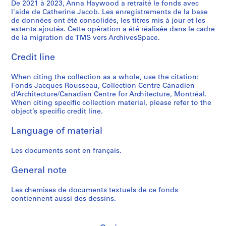
t
"
i
C
n
8
é
De 2021 à 2023, Anna Haywood a retraité le fonds avec
p
,
l'aide de Catherine Jacob. Les enregistrements de la base
d
,
-
e
s
7
e
r
1
de données ont été consolidés, les titres mis à jour et les
e
T
1
n
e
-
s
o
9
extents ajoutés. Cette opération a été réalisée dans le cadre
s
o
6
t
n
1
,
j
de la migration de TMS vers ArchivesSpace.
8
e
r
j
r
s
9
n
e
4
s
o
u
e
u
8
.
Credit line
t
AP066.S3.D2
r
n
i
C
s
8
d
s
When citing the collection as a whole, use the citation:
é
t
n
a
/
.
a
AP066.S5.D6
Fonds Jacques Rousseau, Collection Centre Canadien
p
o
1
n
C
r
AP066.S5.D7
d’Architecture/Canadian Centre for Architecture, Montréal.
l
-
9
a
a
c
When citing specific collection material, please refer to the
i
"
8
d
n
h
object’s specific credit line.
q
H
8
i
a
i
Language of material
u
o
e
d
t
AP066.S5.D3
e
r
n
i
e
Les documents sont en français.
s
i
d
a
c
-
z
'
n
t
General note
"
o
A
A
u
L
n
r
r
r
Les chemises de documents textuels de ce fonds
e
s
c
c
a
contiennent aussi des dessins.
s
"
h
h
u
t
,
i
i
x