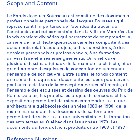
Scope and Content
i
e
Le Fonds Jacques Rousseau est constitué des documents
s
professionnels et personnels de Jacques Rousseau qui
:
représentent l'importance de l'étendue du travail de
P
l'architecte, surtout concentrée dans la Ville de Montréal. Le
r
fonds contient dix séries qui permettent de comprendre la
carrière de l'architecte québécois car elles comportent des
o
documents relatifs aux projets, à des expositions, à des
j
dossiers personnels et professionnels, à sa formation
e
universitaire et à ses enseignements. On y retrouve
t
plusieurs dessins originaux de la main de l'architecte, et un
grand nombre d'esquisses de conception documentant
s
l'ensemble de son œuvre. Entre autres, le fonds contient
e
une série de croquis qui documente les idées poursuivies
t
par l'architecte lors de la conception de ses bâtiments, et
r
l'ensemble des esquisses et dessins des oeuvres du Prix de
Rome. De plus, les projets, les projets de concours et les
é
expositions permettent de mieux comprendre la culture
a
architecturale québécoise des années 1980 et 1990, de la
l
même manière que les documents de sa formation
i
permettent de saisir la culture universitaire et la formation
s
des architectes au Québec dans les années 1970. Les
documents du fonds étaient produits entre 1963 et 1997.
a
t
Reference Number