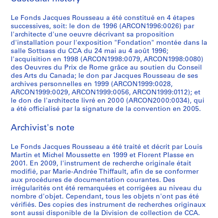
i
t
AP066.S3.D12
p
s
p
p
p
l
p
u
b
e
o
t
o
o
o
e
o
m
Le Fonds Jacques Rousseau a été constitué en 4 étapes
l
m
successives, soit: le don de 1996 (ARCON1996:0026) par
é
a
s
s
s
r
s
e
e
p
l'architecte d'une oeuvre décrivant sa proposition
t
l
i
i
i
i
i
n
,
o
d'installation pour l'exposition "Fondation" montée dans la
i
l
t
t
t
e
t
t
1
r
salle Sottsass du CCA du 24 mai au 4 août 1996;
q
a
i
i
i
d
i
s
l'acquisition en 1998 (ARCON1998:0079, ARCON1998:0080)
9
a
des Oeuvres du Prix de Rome grâce au soutien du Conseil
u
t
o
o
o
'
o
d
8
i
des Arts du Canada; le don par Jacques Rousseau de ses
e
i
n
n
n
a
n
e
4
n
archives personnelles en 1999 (ARCON1999:0028,
d
o
"
"
"
r
s
r
e
ARCON1999:0029, ARCON1999:0056, ARCON1999:0112); et
AP066.S3.D1
e
n
À
F
A
t
n
é
le don de l'architecte livré en 2000 (ARCON2000:0034), qui
e
l
"
t
o
m
d
o
a été officialisé par la signature de la convention en 2005.
f
n
a
W
a
n
e
e
n
é
m
Archivist's note
m
a
b
d
a
M
-
r
a
a
t
l
a
s
a
i
e
ç
Le Fonds Jacques Rousseau a été traité et décrit par Louis
q
e
e
t
u
t
d
n
o
Martin et Michel Moussette en 1999 et Florent Plasse en
u
r
"
i
r
a
e
c
n
2001. En 2009, l'instrument de recherche originale était
e
w
,
o
e
n
n
e
modifié, par Marie-Andrée Thiffault, afin de se conformer
n
aux procédures de documentation courantes. Des
t
o
1
n
o
e
t
p
e
irrégularités ont été remarquées et corrigées au niveau du
t
r
4
"
f
,
i
o
r
nombre d'objet. Cependant, tous les objets n'ont pas été
e
k
m
a
c
1
f
u
i
vérifiés. Des copies des instrument de recherches originaux
e
s
a
u
o
9
i
r
sont aussi disponible de la Division de collection de CCA.
e