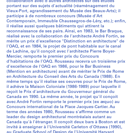
o
o
o
o
o
o
o
o
o
o
m
o
o
o
s
3
x
,
l
1
a
l
b
e
8
5
7
collaboration avec d'autres architectes sur des études
AP066.S2.D4
u
u
u
u
u
n
u
u
u
u
e
u
u
u
portant sur des sujets d'actualité (réaménagement du
d
-
1
,
l
e
e
l
3
AP066.S2.D6
AP066.S2.D29
AP066.S2.D73
AP066.S2.D78
Vieux-Port, agrandissement du Musée des Beaux-Arts); il
r
r
r
r
r
a
r
r
r
r
n
r
r
r
u
P
9
1
e
d
c
,
AP066.S2.D67
participe à de nombreux concours (Musée d'Art
s
s
s
s
s
l
s
s
s
s
t
s
s
s
p
o
8
9
s
e
,
1
Contemporain, Immeuble Chaussegros-de-Léry, etc.); enfin,
n
"
d
m
m
C
i
i
n
d
p
d
N
O
r
r
5
8
d
m
1
9
il réalise aussi quelques bâtiments qui attirent la
a
A
u
u
u
o
n
n
a
u
o
e
o
A
i
reconnaissance de ses pairs. Ainsi, en 1983, le Bar Braque,
t
6
u
é
9
7
AP066.S2.D13
réalisé avec la collaboration de l'architecte André Fortin, se
t
r
M
n
n
m
t
t
t
M
u
l
u
Q
x
d
C
t
9
6
AP066.S2.D18
mérite un prix d'excellence "Distinction en architecture" de
i
c
u
i
i
p
e
e
i
u
r
a
v
-
d
e
a
r
4
AP066.S2.D48
l'OAQ, et en 1984, le projet de pont habitable sur le canal
o
h
s
c
c
e
r
r
o
s
l
F
e
P
e
M
n
o
-
de Lachine, qu'il conçoit avec l'architecte Pierre Boyer-
n
i
é
i
i
t
n
n
n
é
e
a
a
o
R
Mercier, remporte le premier prix du Concours
o
a
,
1
d'habitations de l'OAQ. Rousseau recevra un troisième prix
a
t
e
p
p
i
a
a
a
e
s
c
u
n
o
n
d
1
9
d'excellence de l'OAQ en 1986, pour le Bar Business
l
e
d
a
a
t
t
t
l
r
f
u
C
t
m
t
a
9
9
(Mention en architecture) avant de mériter le Prix de Rome
d
c
'
l
l
i
i
i
"
é
ê
l
o
s
e
r
,
9
5
en Architecture du Conseil des Arts du Canada (1988). En
e
t
a
p
"
o
o
o
L
g
t
t
n
h
,
é
1
4
même temps qu'il réalise ses oeuvres pour le Prix de Rome,
AP066.S2.D38
il achève la Maison Coloniale (1986-1989) pour laquelle il
s
u
r
o
C
n
n
n
'
i
e
é
f
a
1
a
9
AP066.S2.D37
reçoit le Prix d'architecture du Gouverneur général du
q
r
t
u
h
f
a
a
a
o
s
d
o
b
9
l
9
Canada en 1990. La même année, le projet qu'il conçoit
u
e
c
r
a
o
l
l
r
n
d
e
r
i
8
,
3
avec André Fortin remporte le premier prix (ex æquo) au
a
e
o
u
u
r
"
d
t
a
u
l
t
t
7
1
Concours international de la Place Jacques-Cartier. Au
AP066.S2.D34
t
n
n
n
s
t
U
e
d
l
3
'
d
a
terme des années 1980, Rousseau s'affirme comme un
-
9
leader du design architectural montréalais autant au
r
r
t
é
s
h
n
l
e
d
5
a
'
b
1
8
Canada qu'à l'étranger. Il conçoit deux bars à Boston et est
e
e
e
d
e
e
a
a
v
e
0
m
H
l
9
5
invité à enseigner à l'Université Carleton d'Ottawa (1990),
f
l
m
i
g
C
p
P
i
R
i
é
y
e
9
au Graduate School of Design de l'Université Harvard
AP066.S2.D12