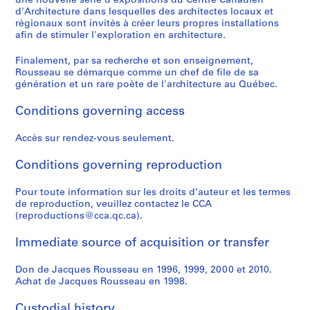
une nouvelle série d'expositions du Centre Canadien
,
e
j
u
9
9
r
é
a
4
AP066.S3.D3
d'Architecture dans lesquelles des architectes locaux et
1
M
e
r
8
9
é
d
i
AP066.S3.D14
régionaux sont invités à créer leurs propres installations
9
o
t
e
7
0
a
e
s
afin de stimuler l'exploration en architecture.
8
n
d
a
-
l
M
o
AP066.S3.D8
6
Finalement, par sa recherche et son enseignement,
t
'
u
1
,
o
n
Rousseau se démarque comme un chef de file de sa
-
r
o
x
9
1
n
,
génération et un rare poète de l'architecture au Québec.
1
é
r
M
8
9
t
1
9
a
n
o
8
9
r
9
Conditions governing access
9
l
e
z
3
é
9
AP066.S3.D6
6
-
m
a
a
7
AP066.S3.D11
Accès sur rendez-vous seulement.
L
e
r
l
AP066.S5
AP066.S3.D13
'
n
t
,
Conditions governing reproduction
P
P
P
P
P
P
P
S
É
t
,
1
r
r
r
r
r
r
r
e
Pour toute information sur les droits d’auteur et les termes
t
a
1
9
o
o
o
o
o
o
o
r
de reproduction, veuillez contactez le CCA
a
t
9
9
(reproductions@cca.qc.ca).
j
j
j
j
j
j
j
i
n
i
8
3
e
e
e
e
e
e
e
e
g
o
7
-
Immediate source of acquisition or transfer
c
c
c
c
c
c
c
s
p
n
1
AP066.S3.D4
t
t
t
t
t
t
t
:
o
c
9
Don de Jacques Rousseau en 1996, 1999, 2000 et 2010.
:
:
:
:
:
:
:
D
s
o
9
Achat de Jacques Rousseau en 1998.
D
I
E
E
E
G
E
o
s
n
4
u
n
x
x
x
a
x
c
Custodial history