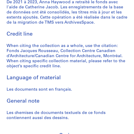
t
"
i
C
n
8
é
De 2021 à 2023, Anna Haywood a retraité le fonds avec
p
,
l'aide de Catherine Jacob. Les enregistrements de la base
d
,
-
e
s
7
e
r
1
de données ont été consolidés, les titres mis à jour et les
e
T
1
n
e
-
s
o
9
extents ajoutés. Cette opération a été réalisée dans le cadre
s
o
6
t
n
1
,
j
de la migration de TMS vers ArchivesSpace.
8
e
r
j
r
s
9
n
e
4
s
o
u
e
u
8
.
Credit line
t
AP066.S3.D2
r
n
i
C
s
8
d
s
When citing the collection as a whole, use the citation:
é
t
n
a
/
.
a
AP066.S5.D6
Fonds Jacques Rousseau, Collection Centre Canadien
p
o
1
n
C
r
AP066.S5.D7
d’Architecture/Canadian Centre for Architecture, Montréal.
l
-
9
a
a
c
When citing specific collection material, please refer to the
i
"
8
d
n
h
object’s specific credit line.
q
H
8
i
a
i
Language of material
u
o
e
d
t
AP066.S5.D3
e
r
n
i
e
Les documents sont en français.
s
i
d
a
c
-
z
'
n
t
General note
"
o
A
A
u
L
n
r
r
r
Les chemises de documents textuels de ce fonds
e
s
c
c
a
contiennent aussi des dessins.
s
"
h
h
u
t
,
i
i
x