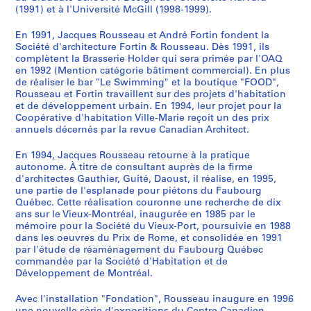
o
i
p
f
r
a
o
l
v
i
è
n
d
s
0
(1991) et à l'Université McGill (1998-1999).
n
e
o
i
o
l
r
a
r
m
m
a
r
d
AP066.S4
En 1991, Jacques Rousseau et André Fortin fondent la
t
f
r
c
s
g
t
c
e
o
e
g
o
u
Société d'architecture Fortin & Rousseau. Dès 1991, ils
S
a
"
a
e
-
a
a
e
e
u
a
e
-
C
complètent la Brasserie Holder qui sera primée par l'OAQ
e
i
d
i
à
d
r
p
J
n
s
n
m
Q
a
en 1992 (Mention catégorie bâtiment commercial). En plus
r
n
e
n
b
e
y
e
a
v
k
n
e
u
n
de réaliser le bar "Le Swimming" et la boutique "FOOD",
Rousseau et Fortin travaillent sur des projets d'habitation
i
e
l
d
u
-
O
r
c
i
i
i
n
é
a
et de développement urbain. En 1994, leur projet pour la
e
s
'
e
r
L
l
V
q
l
,
v
t
b
l
Coopérative d'habitation Ville-Marie reçoit un des prix
s
d
a
M
e
é
y
e
u
l
1
e
d
e
d
annuels décernés par la revue Canadian Architect.
:
u
r
o
a
r
m
n
e
e
9
r
e
c
e
E
V
c
n
u
y
p
e
s
"
9
s
l
-
L
En 1994, Jacques Rousseau retourne à la pratique
autonome. À titre de consultant auprès de la firme
x
i
h
t
-
"
i
z
-
,
2
a
'
U
a
d'architectes Gauthier, Guité, Daoust, il réalise, en 1995,
p
e
i
r
É
,
c
i
C
1
i
U
n
c
AP066.S3.D10
une partie de l'esplanade pour piétons du Faubourg
o
u
f
é
d
1
A
a
a
9
r
n
e
h
Québec. Cette réalisation couronne une recherche de dix
s
x
ê
a
i
9
r
"
r
9
e
i
p
i
ans sur le Vieux-Montréal, inaugurée en 1985 par le
i
mémoire pour la Société du Vieux-Port, poursuivie en 1988
-
t
l
f
8
c
,
t
1
d
v
e
n
dans les oeuvres du Prix de Rome, et consolidée en 1991
t
P
e
,
i
7
h
1
i
e
e
t
e
AP066.S3.D9
par l'étude de réaménagement du Faubourg Québec
i
o
-
1
c
e
9
e
M
r
i
,
AP066.S3.D5
commandée par la Société d'Habitation et de
o
r
P
9
e
s
9
r
o
s
t
1
Développement de Montréal.
n
t
r
8
à
,
0
,
n
i
e
9
s
Avec l'installation "Fondation", Rousseau inaugure en 1996
d
o
4
b
1
1
t
t
m
8
AP066.S3.D7