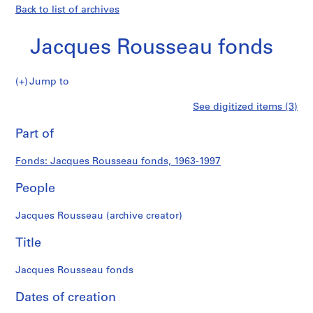
Back to list of archives
Jacques Rousseau fonds
Jacques
Jump to
Rousseau
S
Jacques
See digitized items (3)
fonds
e
Print
r
this
Part of
Rousseau
i
page
e
fonds
Fonds: Jacques Rousseau fonds, 1963-1997
s
:
People
C
a
Jacques Rousseau (archive creator)
r
n
Title
e
t
Jacques Rousseau fonds
d
Dates of creation
e