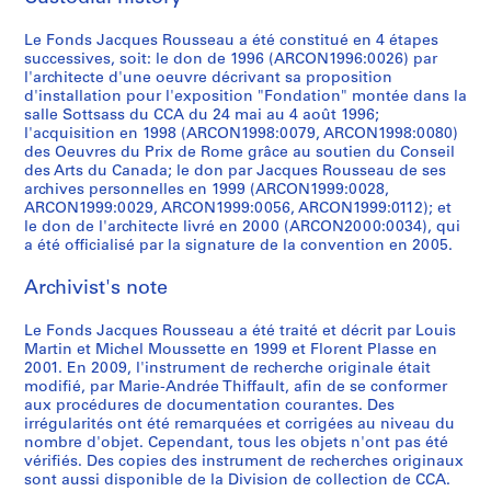
i
t
AP066.S3.D12
p
s
p
p
p
l
p
u
b
e
o
t
o
o
o
e
o
m
Le Fonds Jacques Rousseau a été constitué en 4 étapes
l
m
successives, soit: le don de 1996 (ARCON1996:0026) par
é
a
s
s
s
r
s
e
e
p
l'architecte d'une oeuvre décrivant sa proposition
t
l
i
i
i
i
i
n
,
o
d'installation pour l'exposition "Fondation" montée dans la
i
l
t
t
t
e
t
t
1
r
salle Sottsass du CCA du 24 mai au 4 août 1996;
q
a
i
i
i
d
i
s
l'acquisition en 1998 (ARCON1998:0079, ARCON1998:0080)
9
a
des Oeuvres du Prix de Rome grâce au soutien du Conseil
u
t
o
o
o
'
o
d
8
i
des Arts du Canada; le don par Jacques Rousseau de ses
e
i
n
n
n
a
n
e
4
n
archives personnelles en 1999 (ARCON1999:0028,
d
o
"
"
"
r
s
r
e
ARCON1999:0029, ARCON1999:0056, ARCON1999:0112); et
AP066.S3.D1
e
n
À
F
A
t
n
é
le don de l'architecte livré en 2000 (ARCON2000:0034), qui
e
l
"
t
o
m
d
o
a été officialisé par la signature de la convention en 2005.
f
n
a
W
a
n
e
e
n
é
m
Archivist's note
m
a
b
d
a
M
-
r
a
a
t
l
a
s
a
i
e
ç
Le Fonds Jacques Rousseau a été traité et décrit par Louis
q
e
e
t
u
t
d
n
o
Martin et Michel Moussette en 1999 et Florent Plasse en
u
r
"
i
r
a
e
c
n
2001. En 2009, l'instrument de recherche originale était
e
w
,
o
e
n
n
e
modifié, par Marie-Andrée Thiffault, afin de se conformer
n
aux procédures de documentation courantes. Des
t
o
1
n
o
e
t
p
e
irrégularités ont été remarquées et corrigées au niveau du
t
r
4
"
f
,
i
o
r
nombre d'objet. Cependant, tous les objets n'ont pas été
e
k
m
a
c
1
f
u
i
vérifiés. Des copies des instrument de recherches originaux
e
s
a
u
o
9
i
r
sont aussi disponible de la Division de collection de CCA.
e