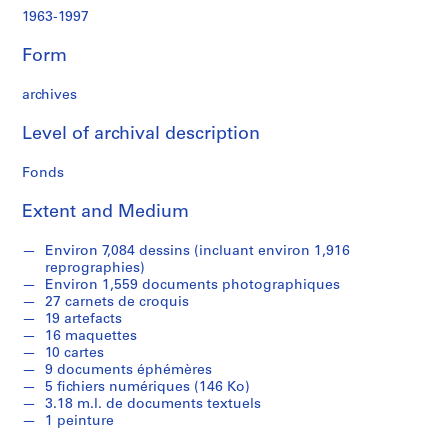
c
1963-1997
r
o
Form
q
u
archives
i
s
Level of archival description
,
1
Fonds
9
Extent and Medium
8
2
Environ 7,084 dessins (incluant environ 1,916
-
reprographies)
1
Environ 1,559 documents photographiques
9
27 carnets de croquis
9
19 artefacts
16 maquettes
7
10 cartes
AP066.S1
9 documents éphémères
5 fichiers numériques (146 Ko)
S
3.18 m.l. de documents textuels
e
1 peinture
r