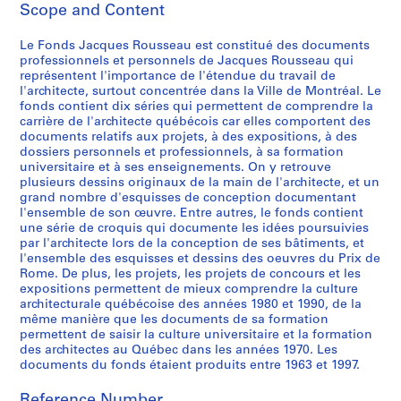
Scope and Content
i
e
Le Fonds Jacques Rousseau est constitué des documents
s
professionnels et personnels de Jacques Rousseau qui
:
représentent l'importance de l'étendue du travail de
P
l'architecte, surtout concentrée dans la Ville de Montréal. Le
r
fonds contient dix séries qui permettent de comprendre la
carrière de l'architecte québécois car elles comportent des
o
documents relatifs aux projets, à des expositions, à des
j
dossiers personnels et professionnels, à sa formation
e
universitaire et à ses enseignements. On y retrouve
t
plusieurs dessins originaux de la main de l'architecte, et un
grand nombre d'esquisses de conception documentant
s
l'ensemble de son œuvre. Entre autres, le fonds contient
e
une série de croquis qui documente les idées poursuivies
t
par l'architecte lors de la conception de ses bâtiments, et
r
l'ensemble des esquisses et dessins des oeuvres du Prix de
Rome. De plus, les projets, les projets de concours et les
é
expositions permettent de mieux comprendre la culture
a
architecturale québécoise des années 1980 et 1990, de la
l
même manière que les documents de sa formation
i
permettent de saisir la culture universitaire et la formation
s
des architectes au Québec dans les années 1970. Les
documents du fonds étaient produits entre 1963 et 1997.
a
t
Reference Number