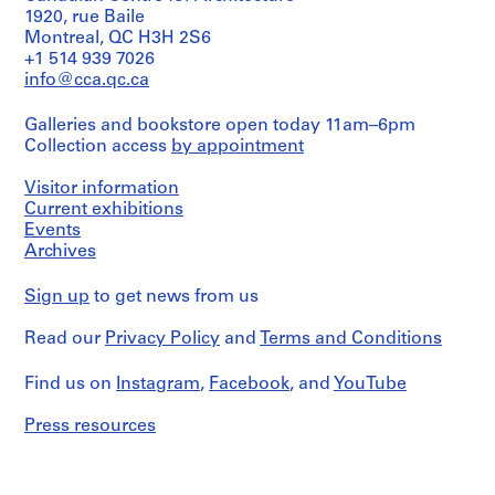
o
e
6
9
1920, rue Baile
AP066.S5.D2
s
Montreal, QC H3H 2S6
n
8
AP066.S5.D4
+1 514 939 7026
s
o
6
info@cca.qc.ca
i
r
AP066.S5.D5
e
"
Galleries and bookstore open today 11am–6pm
r
,
Collection access
by appointment
s
4
p
-
Visitor information
e
2
Current exhibitions
r
5
Events
s
o
Archives
o
c
n
t
Sign up
to get news from us
n
o
e
Read our
Privacy Policy
and
Terms and Conditions
b
l
r
Find us on
s
Instagram
,
Facebook
, and
YouTube
e
,
1
Press resources
1
9
9
8
6
6