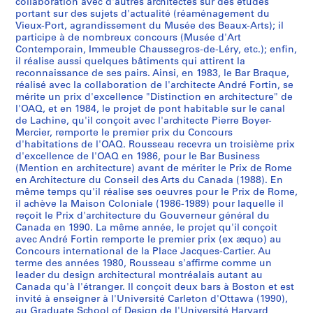
o
o
o
o
o
o
o
o
o
o
m
o
o
o
s
3
x
,
l
1
a
l
b
e
8
5
7
collaboration avec d'autres architectes sur des études
AP066.S2.D4
u
u
u
u
u
n
u
u
u
u
e
u
u
u
portant sur des sujets d'actualité (réaménagement du
d
-
1
,
l
e
e
l
3
AP066.S2.D6
AP066.S2.D29
AP066.S2.D73
AP066.S2.D78
Vieux-Port, agrandissement du Musée des Beaux-Arts); il
r
r
r
r
r
a
r
r
r
r
n
r
r
r
u
P
9
1
e
d
c
,
AP066.S2.D67
participe à de nombreux concours (Musée d'Art
s
s
s
s
s
l
s
s
s
s
t
s
s
s
p
o
8
9
s
e
,
1
Contemporain, Immeuble Chaussegros-de-Léry, etc.); enfin,
n
"
d
m
m
C
i
i
n
d
p
d
N
O
r
r
5
8
d
m
1
9
il réalise aussi quelques bâtiments qui attirent la
a
A
u
u
u
o
n
n
a
u
o
e
o
A
i
reconnaissance de ses pairs. Ainsi, en 1983, le Bar Braque,
t
6
u
é
9
7
AP066.S2.D13
réalisé avec la collaboration de l'architecte André Fortin, se
t
r
M
n
n
m
t
t
t
M
u
l
u
Q
x
d
C
t
9
6
AP066.S2.D18
mérite un prix d'excellence "Distinction en architecture" de
i
c
u
i
i
p
e
e
i
u
r
a
v
-
d
e
a
r
4
AP066.S2.D48
l'OAQ, et en 1984, le projet de pont habitable sur le canal
o
h
s
c
c
e
r
r
o
s
l
F
e
P
e
M
n
o
-
de Lachine, qu'il conçoit avec l'architecte Pierre Boyer-
n
i
é
i
i
t
n
n
n
é
e
a
a
o
R
Mercier, remporte le premier prix du Concours
o
a
,
1
d'habitations de l'OAQ. Rousseau recevra un troisième prix
a
t
e
p
p
i
a
a
a
e
s
c
u
n
o
n
d
1
9
d'excellence de l'OAQ en 1986, pour le Bar Business
l
e
d
a
a
t
t
t
l
r
f
u
C
t
m
t
a
9
9
(Mention en architecture) avant de mériter le Prix de Rome
d
c
'
l
l
i
i
i
"
é
ê
l
o
s
e
r
,
9
5
en Architecture du Conseil des Arts du Canada (1988). En
e
t
a
p
"
o
o
o
L
g
t
t
n
h
,
é
1
4
même temps qu'il réalise ses oeuvres pour le Prix de Rome,
AP066.S2.D38
il achève la Maison Coloniale (1986-1989) pour laquelle il
s
u
r
o
C
n
n
n
'
i
e
é
f
a
1
a
9
AP066.S2.D37
reçoit le Prix d'architecture du Gouverneur général du
q
r
t
u
h
f
a
a
a
o
s
d
o
b
9
l
9
Canada en 1990. La même année, le projet qu'il conçoit
u
e
c
r
a
o
l
l
r
n
d
e
r
i
8
,
3
avec André Fortin remporte le premier prix (ex æquo) au
a
e
o
u
u
r
"
d
t
a
u
l
t
t
7
1
Concours international de la Place Jacques-Cartier. Au
AP066.S2.D34
t
n
n
n
s
t
U
e
d
l
3
'
d
a
terme des années 1980, Rousseau s'affirme comme un
-
9
leader du design architectural montréalais autant au
r
r
t
é
s
h
n
l
e
d
5
a
'
b
1
8
Canada qu'à l'étranger. Il conçoit deux bars à Boston et est
e
e
e
d
e
e
a
a
v
e
0
m
H
l
9
5
invité à enseigner à l'Université Carleton d'Ottawa (1990),
f
l
m
i
g
C
p
P
i
R
i
é
y
e
9
au Graduate School of Design de l'Université Harvard
AP066.S2.D12