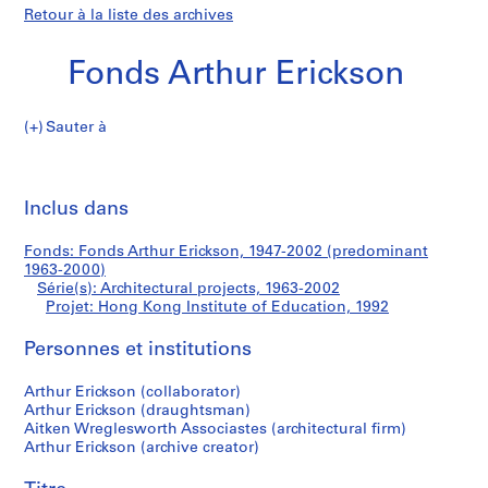
Retour à la liste des archives
Fonds Arthur Erickson
Sauter à
F
Hong
o
Imp
n
cet
Inclus dans
Kong
d
pa
s
Institute
Fonds: Fonds Arthur Erickson, 1947-2002 (predominant
A
1963-2000)
r
Série(s): Architectural projects, 1963-2002
of
t
Projet: Hong Kong Institute of Education, 1992
h
Education
Personnes et institutions
u
r
Arthur Erickson (collaborator)
E
Arthur Erickson (draughtsman)
r
Aitken Wreglesworth Associastes (architectural firm)
i
Arthur Erickson (archive creator)
c