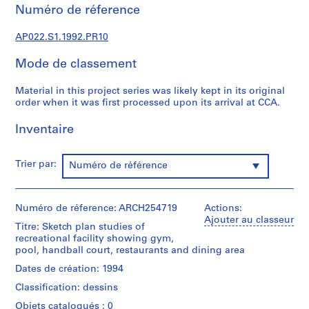
c
Numéro de réference
t
u
AP022.S1.1992.PR10
r
a
Mode de classement
l
p
Material in this project series was likely kept in its original
order when it was first processed upon its arrival at CCA.
r
o
Inventaire
j
e
c
Trier par:
Numéro de référence
t
s
,
Numéro de réference: ARCH254719
Actions:
1
Ajouter au classeur
Titre: Sketch plan studies of
9
recreational facility showing gym,
6
pool, handball court, restaurants and dining area
3
Dates de création: 1994
-
Classification: dessins
2
Objets catalogués : 0
0