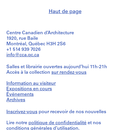
21.6
Architecture,
objectif:
(archive
9
de
x
Montréal;
design
creator)
crédit:
5
35.6
Haut de page
Don
development
Arthur
cm
8
de
drawings
Erickson
Quantité
sheet
Arthur
-
fonds
/
(largest):
Erickson,
Collation:
1
Collection
Type
35.6
Architecte/
17
Centre Canadien d’Architecture
Centre
d’objet:
9
x
Gift
drawings
1
Canadien
1920, rue Baile
6
36.8
of
File
d'Architecture/
Montréal, Québec H3H 2S6
cm
Arthur
0
Dimensions:
Canadian
+1 514 939 7026
Erickson,
sheet
AP022.S1.1958.PR01
Centre
Étape
info@cca.qc.ca
Architect
Mention
(smallest):
for
et
de
35.6
Architecture,
P
objectif:
crédit:
Salles et librairie ouvertes aujourd’hui 11h-21h
x
Montréal;
design
r
Arthur
25.4
Accès à la collection
sur rendez-vous
Don
development
Erickson
o
cm
de
drawings
fonds
j
sheet
Arthur
Information au visiteur
Collection
(largest):
Erickson,
e
Collation:
Expositions en cours
Centre
35.6
Architecte/
4
t
Événements
Canadien
x
Gift
drawings
d'Architecture/
Archives
:
80
of
Canadian
D
cm
Arthur
Dimensions:
Centre
Inscrivez-vous
pour recevoir de nos nouvelles
y
Erickson,
sheet
for
Architect
Mention
d
(smallest):
Architecture,
de
Lire notre
politique de confidentialité
et nos
17,5
e
Montréal;
crédit:
conditions générales d’utilisation
.
x
Don