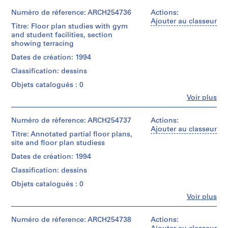
File
e
et
institutions:
Numéro de réference: ARCH254736
Actions:
d
Dimensions:
Étape
Arthur
Ajouter au classeur
p
sheet
Titre: Floor plan studies with gym
et
Erickson
(smallest):
and student facilities, section
r
objectif:
(archive
15.2
showing terracing
design
o
creator)
x
development
j
Dates de création: 1994
35.6
drawings
Quantité
e
cm
Classification: dessins
/
sheet
c
Collation:
Type
Objets catalogués : 0
(largest):
22
t
d’objet:
35.6
Fe
drawings
Voir plus
1
s
x
Personnes
File
,
49.5
et
Dimensions:
cm
institutions:
Numéro de réference: ARCH254737
Actions:
1
sheet
Étape
Arthur
Ajouter au classeur
9
(smallest):
Titre: Annotated partial floor plans,
et
Erickson
Mention
21.6
5
site and floor plan studiess
objectif:
(archive
de
x
design
0
creator)
crédit:
Dates de création: 1994
33
development
-
Arthur
cm
drawings
Classification: dessins
Erickson
Quantité
2
sheet
fonds
/
Objets catalogués : 0
(largest):
0
Collation:
Collection
Type
35.6
0
Fe
18
Voir plus
Centre
d’objet:
x
Personnes
drawings
2
1
Canadien
61
et
File
d'Architecture/
AP022.S1.1950.PR01
cm
institutions:
Numéro de réference: ARCH254738
Actions:
Dimensions:
Canadian