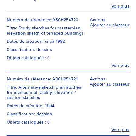
0
Fe
Voir plus
Personnes
2
et
AP022.S1
institutions:
Numéro de réference: ARCH254720
Actions:
Arthur
Ajouter au classeur
Titre: Study sketches for masterplan,
P
Erickson
elevation sketch of terraced buildings
(archive
r
creator)
Dates de création: circa 1992
o
j
Classification: dessins
Quantité
e
/
Objets catalogués : 0
t
Type
Fe
Voir plus
d’objet:
:
Personnes
1
et
U
File
institutions:
Numéro de réference: ARCH254721
Actions:
n
Arthur
Ajouter au classeur
i
Titre: Alternative sketch plan studies
Étape
Erickson
for recreactinal facility, elevation /
et
d
(archive
section sketches
objectif:
creator)
e
design
Dates de création: 1994
n
development
Quantité
t
drawings
Classification: dessins
/
i
Type
Objets catalogués : 0
Collation:
f
d’objet:
Fe
20
Voir plus
1
i
Personnes
drawings