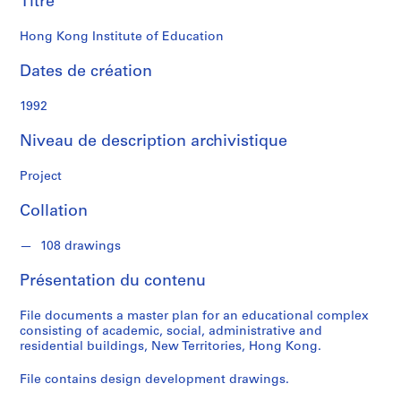
Titre
k
s
Hong Kong Institute of Education
o
n
Dates de création
S
1992
é
Niveau de description archivistique
r
i
Project
e
(
Collation
s
)
108 drawings
:
A
Présentation du contenu
r
c
File documents a master plan for an educational complex
h
consisting of academic, social, administrative and
residential buildings, New Territories, Hong Kong.
i
t
File contains design development drawings.
e