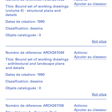
Collection
t
Étape
Architecte/
Arthur
Ajouter au classeur
Centre
Titre: Bound set of working drawings
et
Gift
y
Erickson
Canadien
(volume 4) - structural plans and
objectif:
of
(archive
C
d'Architecture/
details
design
Arthur
creator)
Canadian
l
development
Erickson,
Dates de création: 1990
Centre
u
drawings
Architect
Quantité
for
Classification: dessins
b
/
Architecture,
Collation:
A
Type
Montréal;
Objets catalogués : 0
1
d’objet:
d
Don
Fe
roll
Voir plus
1
de
Personnes
d
of
File
Arthur
et
i
drawings
Erickson,
institutions:
Numéro de réference: ARCH261049
Actions:
t
Étape
Architecte/
Arthur
Ajouter au classeur
Mention
Titre: Bound set of working drawings
et
i
Gift
Erickson
de
- architectural and landscape plans
objectif:
of
(archive
o
crédit:
and details
design
Arthur
creator)
n
Arthur
development
Erickson,
Dates de création: 1990
Erickson
s
drawings
Architect
Quantité
fonds
&
Classification: dessins
/
Collection
Collation:
A
Type
Objets catalogués : 0
Centre
30
d’objet:
l
Canadien
Fe
drawings
Voir plus
1
t
d'Architecture/
Personnes
File
Canadian
et
e
Dimensions:
Centre
institutions:
Numéro de réference: ARCH261108
Actions:
r
sheet
Collation:
Arthur
for
Ajouter au classeur