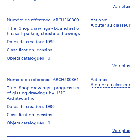
e
de
Type
Montréal;
Fe
Voir plus
crédit:
t
d’objet:
Don
Personnes
Arthur
1
:
de
et
Erickson
File
Arthur
S
institutions:
Numéro de réference: ARCH260360
Actions:
fonds
Erickson,
Arthur
Ajouter au classeur
i
Collection
Titre: Shop drawings - bound set of
Collation:
Architecte/
Erickson
Centre
m
Phase 1 parking structure drawings
1
Gift
(archive
Canadien
o
roll
of
creator)
Dates de création: 1989
d'Architecture/
of
Arthur
n
Canadian
drawings
Classification: dessins
Erickson,
Quantité
F
Centre
Architect
/
for
Objets catalogués : 0
r
Mention
Type
Architecture,
a
Fe
Voir plus
de
d’objet:
Montréal;
Personnes
s
crédit:
1
Don
et
Arthur
File
e
de
institutions:
Numéro de réference: ARCH260361
Actions:
Erickson
r
Arthur
Arthur
Ajouter au classeur
fonds
Titre: Shop drawings - progress set
Collation:
Erickson,
Erickson
U
Collection
of glazing drawings by HMC
1
Architecte/
(archive
n
Centre
Architects Inc
roll
Gift
creator)
Canadien
i
of
of
Dates de création: 1990
d'Architecture/
drawings
v
Arthur
Quantité
Canadian
Classification: dessins
Erickson,
e
/
Centre
Architect
Mention
Type
r
for
Objets catalogués : 0
de
d’objet:
Architecture,
s
Fe
Voir plus
crédit:
1
Montréal;
Personnes
i
Arthur