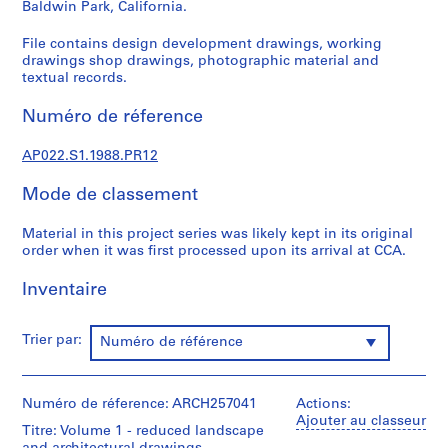
c
Baldwin Park, California.
t
File contains design development drawings, working
u
drawings shop drawings, photographic material and
r
textual records.
a
l
Numéro de réference
p
r
AP022.S1.1988.PR12
o
j
Mode de classement
e
Material in this project series was likely kept in its original
c
order when it was first processed upon its arrival at CCA.
t
s
Inventaire
,
1
9
Trier par:
Numéro de référence
6
3
-
Numéro de réference: ARCH257041
Actions:
Ajouter au classeur
2
Titre: Volume 1 - reduced landscape
0