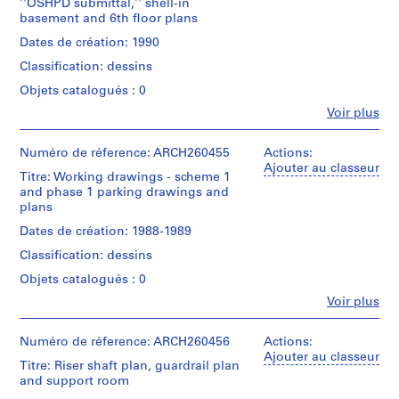
Canadien
''OSHPD submittal,'' shell-in
roll
Gift
(archive
d'Architecture/
j
basement and 6th floor plans
of
of
creator)
Canadian
e
drawings
Arthur
Dates de création: 1990
Centre
t
Erickson,
Description:
for
Classification: dessins
Architect
Mention
Design
:
Architecture,
de
development
M
Montréal;
Objets catalogués : 0
crédit:
drawings
Don
a
Fe
Arthur
Voir plus
for
de
Personnes
c
Erickson
medical
Arthur
et
fonds
M
centre
Erickson,
institutions:
Numéro de réference: ARCH260455
Actions:
Collection
-
i
Architecte/
Arthur
Ajouter au classeur
Centre
architectural
Titre: Working drawings - scheme 1
Gift
Erickson
l
Canadien
and
and phase 1 parking drawings and
of
(archive
l
d'Architecture/
structural
plans
Arthur
creator)
Canadian
a
drawings,
Erickson,
Dates de création: 1988-1989
Centre
elevations,
n
Architect
Quantité
for
plans,
Classification: dessins
B
/
Architecture,
sections,
Type
l
Montréal;
Objets catalogués : 0
details,
d’objet:
Don
o
and
Fe
Voir plus
1
de
Personnes
geometry
e
File
Arthur
et
drawings.
d
Erickson,
institutions:
Numéro de réference: ARCH260456
Actions:
e
Collation:
Architecte/
Arthur
Ajouter au classeur
Quantité
Titre: Riser shaft plan, guardrail plan
1
Gift
l
Erickson
/
and support room
roll
of
(archive
O
Type
of