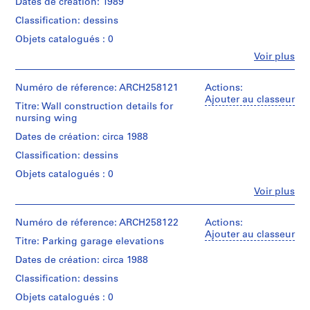
Dates de création: 1989
e
drawings
d
Classification: dessins
Description:
Collation:
p
Divided
Objets catalogués : 0
233
in
r
Fe
reprographic
Voir plus
9
o
Personnes
copies
files.
et
j
institutions:
Numéro de réference: ARCH258121
Actions:
e
Dimensions:
Quantité
Arthur
Ajouter au classeur
sheets:
Titre: Wall construction details for
c
/
Erickson
39
nursing wing
Type
t
(archive
x
d’objet:
creator)
s
Dates de création: circa 1988
56
1
,
cm
File
Classification: dessins
Quantité
1
/
Objets catalogués : 0
Caractéristiques
9
Collation:
Type
matérielles
Fe
0.09
Voir plus
5
d’objet:
Personnes
et
l.m.
1
0
et
contraintes
of
File
institutions:
Numéro de réference: ARCH258122
-
Actions:
techniques:
textual
Arthur
Ajouter au classeur
The
2
records
Titre: Parking garage elevations
Étape
Erickson
drawings
0
et
(archive
are
Dates de création: circa 1988
Mention
0
objectif:
creator)
rolled.
de
design
Classification: dessins
2
crédit:
development
Quantité
Mention
Objets catalogués : 0
AP022.S1.1950.PR01
Arthur
drawings
/
de