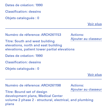
of
creator)
d'Architecture/
Don
drawings
Arthur
t
Dates de création: 1990
Canadian
de
Erickson,
Quantité
i
Centre
Arthur
Classification: dessins
Architect
Mention
/
for
s
Erickson,
de
Type
Architecture,
Objets catalogués : 0
h
Architecte/
crédit:
d’objet:
Montréal;
Gift
Fe
Arthur
C
Voir plus
1
Don
Personnes
of
Erickson
File
o
de
et
Arthur
fonds
l
Arthur
institutions:
Numéro de réference: ARCH261153
Actions:
Erickson,
Collection
Collation:
Erickson,
Arthur
Ajouter au classeur
u
Architect
Centre
Titre: South and west building
1
Architecte/
Erickson
m
Canadien
elevations, north and east building
roll
Gift
(archive
d'Architecture/
b
elevations, patient tower partial elevations
of
of
creator)
Canadian
drawings
i
Arthur
Dates de création: 1990
Centre
Erickson,
a
Quantité
for
Classification: dessins
Architect
Mention
/
,
Architecture,
de
Type
Montréal;
Objets catalogués : 0
1
crédit:
d’objet:
Don
9
Fe
Arthur
Voir plus
1
de
Personnes
Erickson
6
File
Arthur
et
fonds
7
Erickson,
institutions:
Numéro de réference: ARCH261198
Actions:
Collection
Collation:
Architecte/
Arthur
Ajouter au classeur
AP022.S1.1967.PR02
Centre
Titre: Bound set of design
1
Gift
Erickson
Canadien
development plans, Medical Center
roll
of
(archive
P
d'Architecture/
volume 2 phase 2 - structural, electrical, and plumbing
of
Arthur
creator)
Canadian
r
plans
drawings
Erickson,