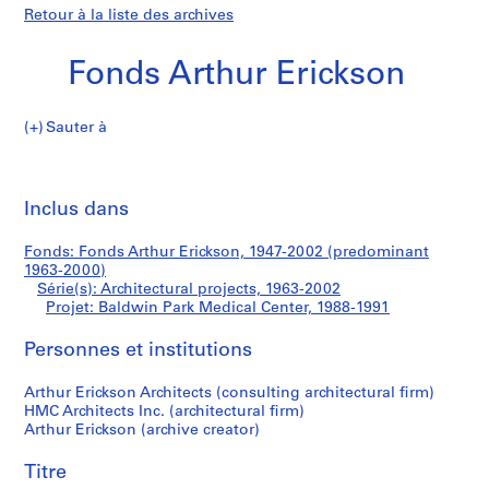
Retour à la liste des archives
Fonds Arthur Erickson
Sauter à
F
Baldwin
o
Imp
n
cet
Inclus dans
Park
d
pa
s
Medical
Fonds: Fonds Arthur Erickson, 1947-2002 (predominant
A
1963-2000)
r
Série(s): Architectural projects, 1963-2002
Center
t
Projet: Baldwin Park Medical Center, 1988-1991
h
Personnes et institutions
u
r
Arthur Erickson Architects (consulting architectural firm)
E
HMC Architects Inc. (architectural firm)
r
Arthur Erickson (archive creator)
i
c
Titre