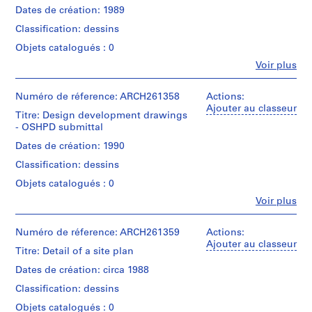
Centre
o
Architect
Description:
Dates de création: 1989
for
Mention
j
8
Architecture,
Classification: dessins
de
design
e
Montréal;
crédit:
development
Don
Objets catalogués : 0
t
Arthur
drawings
de
:
Fe
Erickson
Voir plus
-
Arthur
Personnes
fonds
F
south
Erickson,
et
Collection
and
P
Architecte/
institutions:
Numéro de réference: ARCH261358
Actions:
Centre
west
Gift
1
Arthur
Ajouter au classeur
Canadien
building
Titre: Design development drawings
of
Erickson
0
d'Architecture/
elevations,
- OSHPD submittal
Arthur
(archive
Canadian
S
north
Erickson,
creator)
Dates de création: 1990
Centre
and
e
Architect
for
east
Classification: dessins
n
Quantité
Architecture,
building
i
/
Montréal;
Objets catalogués : 0
elevations,
Type
o
Don
patient
Fe
Voir plus
d’objet:
de
Personnes
r
tower
1
Arthur
et
partial
C
File
Erickson,
institutions:
Numéro de réference: ARCH261359
Actions:
elevations.
i
Architecte/
Arthur
Ajouter au classeur
Titre: Detail of a site plan
Collation:
t
Gift
Erickson
Quantité
1
of
(archive
i
Dates de création: circa 1988
/
roll
Arthur
creator)
z
Type
of
Classification: dessins
Erickson,
d’objet:
e
drawings
Architect
Description:
1
Objets catalogués : 0