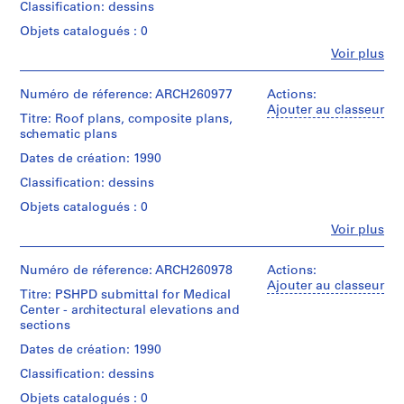
Canadian
Classification: dessins
Arthur
/
6
Centre
Erickson,
Mention
Type
for
Objets catalogués : 0
AP022.S1.1966.PR02
Architect
de
d’objet:
Architecture,
Fe
Voir plus
crédit:
1
Montréal;
Personnes
P
Arthur
File
Don
et
Erickson
r
de
institutions:
Numéro de réference: ARCH260977
Actions:
fonds
Collation:
o
Arthur
Arthur
Ajouter au classeur
Collection
Titre: Roof plans, composite plans,
1
Erickson,
Erickson
j
Centre
schematic plans
roll
Architecte/
(archive
e
Canadien
of
Gift
creator)
Dates de création: 1990
d'Architecture/
t
drawings
of
Canadian
:
Classification: dessins
Arthur
Quantité
Centre
Erickson,
Mention
A
/
for
Objets catalogués : 0
Architect
de
Type
p
Architecture,
Fe
Voir plus
crédit:
d’objet:
Montréal;
a
Personnes
Arthur
1
Don
et
r
Erickson
File
de
institutions:
Numéro de réference: ARCH260978
Actions:
fonds
t
Arthur
Arthur
Ajouter au classeur
Collection
Titre: PSHPD submittal for Medical
m
Collation:
Erickson,
Erickson
Centre
Center - architectural elevations and
1
Architecte/
e
(archive
Canadien
sections
roll
Gift
creator)
n
d'Architecture/
of
of
Dates de création: 1990
Canadian
t
drawings
Arthur
Quantité
Centre
B
Classification: dessins
Erickson,
/
for
u
Architect
Mention
Type
Architecture,
Objets catalogués : 0