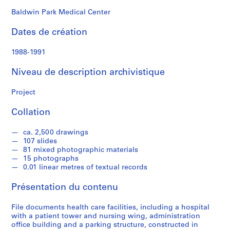
k
s
Baldwin Park Medical Center
o
Dates de création
n
1988-1991
S
é
Niveau de description archivistique
r
i
Project
e
Collation
(
s
ca. 2,500 drawings
)
107 slides
:
81 mixed photographic materials
A
15 photographs
r
0.01 linear metres of textual records
c
Présentation du contenu
h
i
File documents health care facilities, including a hospital
t
with a patient tower and nursing wing, administration
e
office building and a parking structure, constructed in