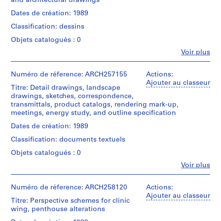
and architectural drawings
0
Dates de création: 1989
2
Classification: dessins
AP022.S1
Objets catalogués : 0
P
Fe
Voir plus
Personnes
r
et
o
institutions:
Numéro de réference: ARCH257155
Actions:
j
Arthur
Ajouter au classeur
Titre: Detail drawings, landscape
e
Erickson
drawings, sketches, correspondence,
(archive
t
transmittals, product catalogs, rendering mark-up,
creator)
:
meetings, energy study, and outline specification
U
Quantité
Dates de création: 1989
n
/
Classification: documents textuels
i
Type
d’objet:
d
Objets catalogués : 0
1
e
Fe
Voir plus
File
Personnes
n
et
t
Étape
institutions:
Numéro de réference: ARCH258120
Actions:
i
et
Arthur
Ajouter au classeur
Titre: Perspective schemes for clinic
objectif:
Erickson
f
wing, penthouse alterations
design
(archive
i
development
creator)