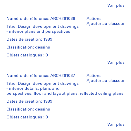
de
i
d’objet:
Montréal;
Fe
Voir plus
crédit:
1
l
Don
Personnes
Arthur
File
de
et
d
Erickson
Arthur
institutions:
Numéro de réference: ARCH261036
Actions:
i
fonds
Collation:
Erickson,
Arthur
Ajouter au classeur
Collection
n
Titre: Design development drawings
1
Architecte/
Erickson
Centre
- interior plans and perspectives
roll
g
Gift
(archive
Canadien
of
of
creator)
f
Dates de création: 1989
d'Architecture/
drawings
Arthur
o
Canadian
Classification: dessins
Erickson,
Quantité
Centre
r
Architect
Mention
/
for
Objets catalogués : 0
M
de
Type
Architecture,
Fe
Voir plus
crédit:
a
d’objet:
Montréal;
Personnes
Arthur
1
v
Don
et
Erickson
File
de
i
institutions:
Numéro de réference: ARCH261037
Actions:
fonds
Arthur
Arthur
Ajouter au classeur
s
Collection
Titre: Design development drawings
Collation:
Erickson,
Erickson
Centre
S
- interior details, plans and
1
Architecte/
(archive
Canadien
perspectives, floor and layout plans, reflected ceiling plans
e
roll
Gift
creator)
d'Architecture/
of
of
c
Dates de création: 1989
Canadian
drawings
Arthur
Quantité
u
Centre
Classification: dessins
Erickson,
/
for
r
Architect
Mention
Type
Architecture,
Objets catalogués : 0
i
de
d’objet:
Montréal;
Fe
t
Voir plus
crédit:
1
Don
Personnes
Arthur
File