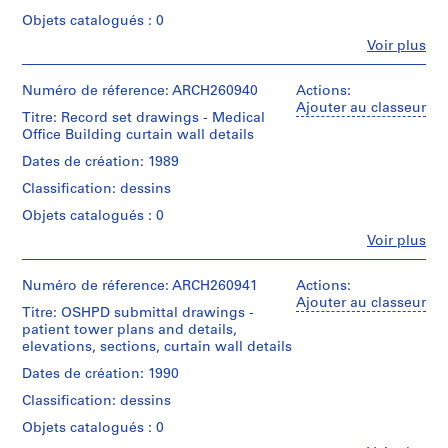
/
for
u
Architect
de
Type
Architecture,
Objets catalogués : 0
v
crédit:
d’objet:
Montréal;
Fe
Arthur
Voir plus
e
1
Don
Personnes
Erickson
File
r
de
et
fonds
Arthur
D
institutions:
Numéro de réference: ARCH260940
Actions:
Collection
Collation:
Erickson,
Arthur
Ajouter au classeur
o
Centre
Titre: Record set drawings - Medical
1
Architecte/
Erickson
Canadien
w
Office Building curtain wall details
roll
Gift
(archive
d'Architecture/
n
of
of
creator)
Dates de création: 1989
Canadian
drawings
t
Arthur
Centre
Classification: dessins
Erickson,
o
Quantité
for
Architect
Mention
/
w
Architecture,
Objets catalogués : 0
de
Type
Montréal;
n
Fe
Voir plus
crédit:
d’objet:
Don
Personnes
C
Arthur
1
de
et
Erickson
o
File
Arthur
institutions:
Numéro de réference: ARCH260941
Actions:
fonds
r
Erickson,
Arthur
Ajouter au classeur
Collection
Titre: OSHPD submittal drawings -
Collation:
Architecte/
Erickson
e
Centre
patient tower plans and details,
1
Gift
(archive
D
Canadien
elevations, sections, curtain wall details
roll
of
creator)
d'Architecture/
e
of
Arthur
Dates de création: 1990
Canadian
drawings
v
Erickson,
Quantité
Centre
Classification: dessins
Architect
e
/
for
Mention
Type
l
Architecture,
Objets catalogués : 0
de
d’objet:
Montréal;