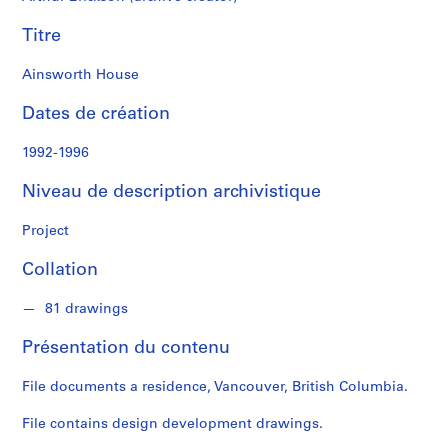
k
s
Titre
o
n
Ainsworth House
Dates de création
S
é
1992-1996
r
i
Niveau de description archivistique
e
(
Project
s
)
Collation
:
A
81 drawings
r
Présentation du contenu
c
h
File documents a residence, Vancouver, British Columbia.
i
t
File contains design development drawings.
e