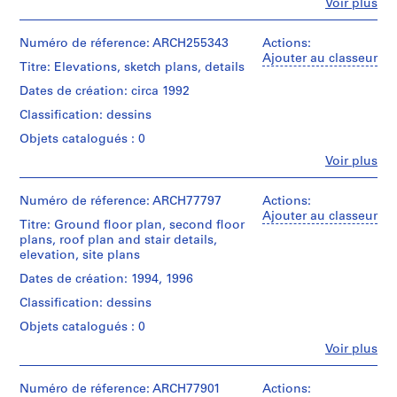
Fe
Voir plus
Personnes
0
et
2
institutions:
Numéro de réference: ARCH255343
Actions:
AP022.S1
Arthur
Ajouter au classeur
Titre: Elevations, sketch plans, details
Erickson
P
(archive
Dates de création: circa 1992
creator)
r
Classification: dessins
o
Quantité
Objets catalogués : 0
j
/
Fe
e
Voir plus
Type
Personnes
t
d’objet:
et
1
:
institutions:
Numéro de réference: ARCH77797
Actions:
File
Arthur
Ajouter au classeur
U
Titre: Ground floor plan, second floor
Erickson
n
plans, roof plan and stair details,
Étape
(archive
i
elevation, site plans
et
creator)
objectif:
d
Dates de création: 1994, 1996
design
e
Quantité
development
Classification: dessins
/
n
drawings
Type
Objets catalogués : 0
t
d’objet:
i
Fe
Voir plus
Collation:
1
Personnes
16
f
File
et
drawings
i
institutions:
Numéro de réference: ARCH77901
Actions: