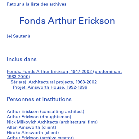
Retour à la liste des archives
Fonds Arthur Erickson
Sauter à
F
Ainsworth
o
Imp
n
cet
Inclus dans
House
d
pa
s
Fonds: Fonds Arthur Erickson, 1947-2002 (predominant
A
1963-2000)
r
Série(s): Architectural projects, 1963-2002
t
Projet: Ainsworth House, 1992-1996
h
Personnes et institutions
u
r
Arthur Erickson (consulting architect)
E
Arthur Erickson (draughtsman)
r
Nick Milkovich Architects (architectural firm)
i
Allan Ainsworth (client)
c
Hiroko Ainsworth (client)
Arthur Erickson (archive creator)