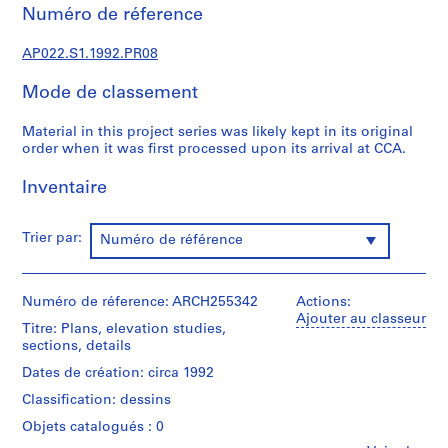
c
Numéro de réference
t
u
AP022.S1.1992.PR08
r
a
Mode de classement
l
p
Material in this project series was likely kept in its original
order when it was first processed upon its arrival at CCA.
r
o
Inventaire
j
e
c
Trier par:
Numéro de référence
t
s
,
Numéro de réference: ARCH255342
Actions:
1
Ajouter au classeur
Titre: Plans, elevation studies,
9
sections, details
6
Dates de création: circa 1992
3
Classification: dessins
-
2
Objets catalogués : 0
0