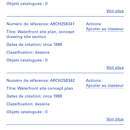
Objets catalogués : 0
0
Fe
2
Voir plus
Personnes
AP022.S1
et
institutions:
Numéro de réference: ARCH258341
Actions:
P
Arthur
Ajouter au classeur
Titre: Waterfront site plan, concept
Erickson
r
drawing site section
(archive
o
creator)
Dates de création: circa 1988
j
Classification: dessins
e
Quantité
t
/
Objets catalogués : 0
Type
:
Fe
Voir plus
d’objet:
Personnes
U
1
et
n
File
institutions:
Numéro de réference: ARCH258342
Actions:
i
Arthur
Ajouter au classeur
Titre: Waterfront site concept plan
Étape
d
Erickson
et
(archive
e
Dates de création: circa 1988
objectif:
creator)
n
panneaux
Classification: dessins
t
de
Quantité
Objets catalogués : 0
présentation
i
/
Fe
Voir plus
f
Type
Personnes
Collation:
d’objet:
i
et
1