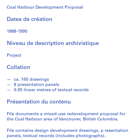
k
s
Coal Harbour Development Proposal
o
Dates de création
n
1988-1990
S
é
Niveau de description archivistique
r
i
Project
e
Collation
(
s
ca. 160 drawings
)
8 presentation panels
:
0.05 linear metres of textual records
A
r
Présentation du contenu
c
h
File documents a mixed-use redevelopment proposal for
the Coal Harbour area of Vancouver, British Columbia.
i
t
File contains design development drawings, p resentation
e
panels, textual records (includes photographs).