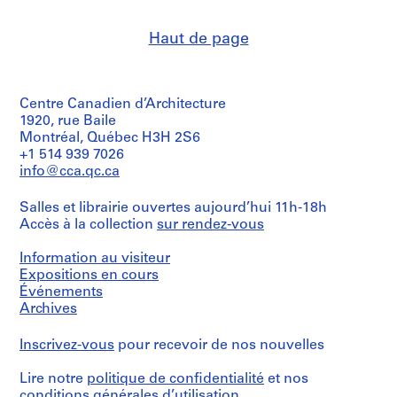
e
d'Architecture/
copies
of
(archive
Canadian
t
Arthur
creator)
Centre
Haut de page
:
Erickson,
Mention
for
Architect
de
S
Description:
Architecture,
crédit:
File
i
Montréal;
Arthur
contains
Don
m
Erickson
Centre Canadien d’Architecture
Coal
de
o
fonds
Harbour
1920, rue Baile
Arthur
Collection
n
planning,
Montréal, Québec H3H 2S6
Erickson,
Centre
staff
F
Architecte/
+1 514 939 7026
Canadien
workshop
Gift
r
info@cca.qc.ca
d'Architecture/
documents
of
a
Canadian
(agenda,
Arthur
Centre
s
Salles et librairie ouvertes aujourd’hui 11h-18h
memorandum),
Erickson,
for
Accès à la collection
sur rendez-vous
project
e
Architect
Architecture,
proposal,
r
Montréal;
policy
Information au visiteur
U
Don
broadsheets,
Expositions en cours
n
de
annotated
Événements
Arthur
i
text
Archives
Erickson,
from
v
Architecte/
a
e
Gift
Inscrivez-vous
pour recevoir de nos nouvelles
debate
r
of
speech
Arthur
s
about
Lire notre
politique de confidentialité
et nos
Erickson,
the
i
conditions générales d’utilisation
.