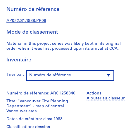
c
t
Numéro de réference
u
r
AP022.S1.1988.PR08
a
Mode de classement
l
p
Material in this project series was likely kept in its original
r
order when it was first processed upon its arrival at CCA.
o
j
Inventaire
e
c
t
Trier par:
Numéro de référence
s
,
1
Numéro de réference: ARCH258340
Actions:
Ajouter au classeur
9
Titre: "Vancouver City Planning
6
Department" - map of central
Vancouver area
3
-
Dates de création: circa 1988
2
Classification: dessins
0