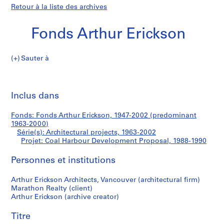
Retour à la liste des archives
Fonds Arthur Erickson
Sauter à
F
Coal
o
Imp
n
cet
Inclus dans
Harbour
d
pa
s
Development
Fonds: Fonds Arthur Erickson, 1947-2002 (predominant
A
1963-2000)
r
Série(s): Architectural projects, 1963-2002
Proposal
t
Projet: Coal Harbour Development Proposal, 1988-1990
h
Personnes et institutions
u
r
Arthur Erickson Architects, Vancouver (architectural firm)
E
Marathon Realty (client)
r
Arthur Erickson (archive creator)
i
c
Titre