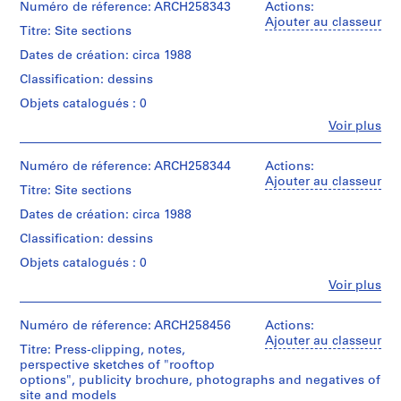
1
e
institutions:
Numéro de réference: ARCH258343
Actions:
drawing
File
Arthur
Ajouter au classeur
d
Titre: Site sections
Erickson
p
Dimensions:
Étape
(archive
Dates de création: circa 1988
panel:
r
et
creator)
91
objectif:
Classification: dessins
o
x
panneaux
Quantité
j
Objets catalogués : 0
106
de
/
e
cm
présentation
Fe
Voir plus
Type
Personnes
c
d’objet:
et
Caractéristiques
t
Collation:
1
institutions:
Numéro de réference: ARCH258344
Actions:
matérielles
2
File
s
Arthur
Ajouter au classeur
et
drawings
Titre: Site sections
,
Erickson
contraintes
Étape
(archive
1
techniques:
Dates de création: circa 1988
Dimensions:
et
creator)
Drawing
9
panels:
objectif:
Classification: dessins
mounted
61
5
panneaux
on
Quantité
Objets catalogués : 0
x
de
0
foam
/
98
présentation
Fe
Voir plus
-
core
Type
cm
Personnes
panel.
d’objet:
2
et
Collation:
1
institutions:
Numéro de réference: ARCH258456
0
Actions:
Caractéristiques
1
File
Mention
Arthur
Ajouter au classeur
matérielles
0
panel
Titre: Press-clipping, notes,
de
Erickson
et
2
perspective sketches of "rooftop
Étape
crédit:
(archive
contraintes
Dimensions:
options", publicity brochure, photographs and negatives of
Arthur
et
AP022.S1.1950.PR01
creator)
techniques:
panel:
site and models
Erickson
objectif: