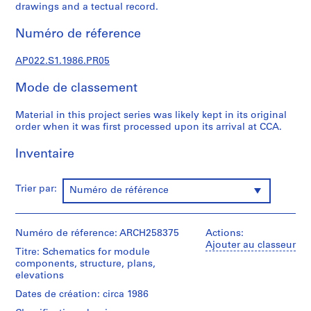
c
drawings and a tectual record.
t
u
Numéro de réference
r
a
AP022.S1.1986.PR05
l
Mode de classement
p
r
Material in this project series was likely kept in its original
o
order when it was first processed upon its arrival at CCA.
j
e
Inventaire
c
t
Trier par:
Numéro de référence
s
,
1
Numéro de réference: ARCH258375
Actions:
9
Ajouter au classeur
6
Titre: Schematics for module
components, structure, plans,
3
elevations
-
2
Dates de création: circa 1986
0