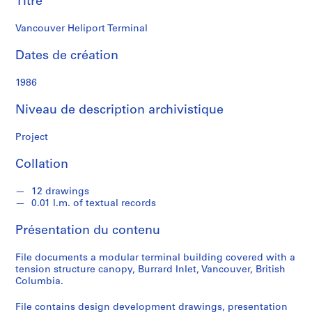
Titre
k
s
Vancouver Heliport Terminal
o
n
Dates de création
S
1986
é
Niveau de description archivistique
r
i
Project
e
(
Collation
s
)
12 drawings
:
0.01 l.m. of textual records
A
r
Présentation du contenu
c
h
File documents a modular terminal building covered with a
tension structure canopy, Burrard Inlet, Vancouver, British
i
Columbia.
t
e
File contains design development drawings, presentation