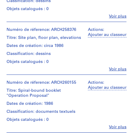
Classification: dessins
0
Objets catalogués : 0
2
Fe
Voir plus
AP022.S1
Personnes
et
P
institutions:
Numéro de réference: ARCH258376
Actions:
Arthur
Ajouter au classeur
r
Titre: Site plan, floor plan, elevations
Erickson
o
(archive
Dates de création: circa 1986
j
creator)
Classification: dessins
e
t
Quantité
Objets catalogués : 0
/
:
Fe
Voir plus
Type
Personnes
U
d’objet:
et
n
1
institutions:
Numéro de réference: ARCH260155
Actions:
i
File
Arthur
Ajouter au classeur
Titre: Spiral-bound booklet
d
Erickson
"Operation Proposal"
Étape
(archive
e
et
creator)
Dates de création: 1986
n
objectif:
t
design
Classification: documents textuels
Quantité
development
i
/
Objets catalogués : 0
drawings
f
Type
Fe
Voir plus
d’objet:
i
Personnes
Collation: