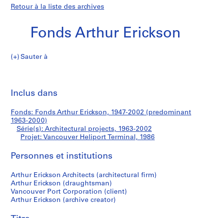
Retour à la liste des archives
Fonds Arthur Erickson
Sauter à
F
Vancouver
o
Imp
n
cet
Inclus dans
Heliport
d
pa
s
Terminal
Fonds: Fonds Arthur Erickson, 1947-2002 (predominant
A
1963-2000)
r
Série(s): Architectural projects, 1963-2002
t
Projet: Vancouver Heliport Terminal, 1986
h
Personnes et institutions
u
r
Arthur Erickson Architects (architectural firm)
E
Arthur Erickson (draughtsman)
r
Vancouver Port Corporation (client)
i
Arthur Erickson (archive creator)
c