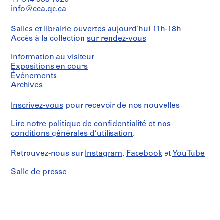
+1 514 939 7026
cm
fonds
presentation
d'Architecture/
info@cca.qc.ca
P
Collection
drawings
Canadian
Mention
r
Centre
(perspectives)
Centre
de
Canadien
Salles et librairie ouvertes aujourd’hui 11h-18h
o
by
for
crédit:
d'Architecture/
Accès à la collection
sur rendez-vous
Robert
Architecture,
j
Arthur
Canadian
L.
Montréal;
e
Erickson
Centre
McIlhargey
Don
Information au visiteur
fonds
t
for
(?).
de
Expositions en cours
Collection
Architecture,
:
Including
Arthur
Événements
Centre
Montréal;
a
Erickson,
F
Canadien
Archives
Don
reduced
Architecte/
i
d'Architecture/
de
site
Gift
Canadian
l
Arthur
Inscrivez-vous
pour recevoir de nos nouvelles
plan
of
Centre
Erickson,
b
and
Arthur
for
Architecte/
cover
e
Erickson,
Lire notre
politique de confidentialité
et nos
Architecture,
Gift
page
Architect
r
conditions générales d’utilisation
.
Montréal;
of
text.
g
Don
Arthur
Numéro
de
Retrouvez-nous sur
H
Instagram
,
Facebook
et
YouTube
Erickson,
Quantité
de
Arthur
Architect
o
/
chemise:
Erickson,
Salle de presse
22-
Type
u
Architecte/
OP-
d’objet:
s
Gift
1
04-
of
e
File
02
Arthur
,
Erickson,
1
Collation:
Architect