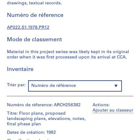
c
drawings, textual records.
t
u
Numéro de réference
r
a
AP022.S1.1978.PR12
l
Mode de classement
p
r
Material in this project series was likely kept in its original
o
order when it was first processed upon its arrival at CCA.
j
e
Inventaire
c
t
Trier par:
Numéro de référence
s
,
1
Numéro de réference: ARCH256382
Actions:
9
Ajouter au classeur
6
Titre: Floor plans, proposed
landscaping plans, elevations, notes,
3
final phase plan
-
2
Dates de création: 1982
0