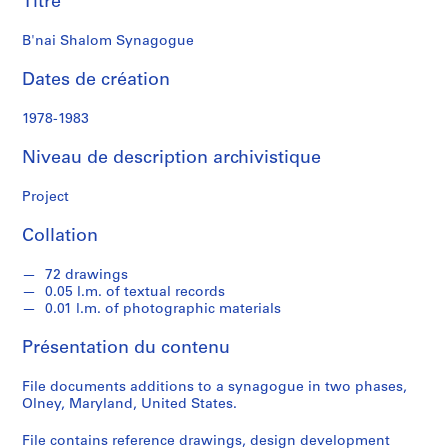
Titre
k
s
B'nai Shalom Synagogue
o
n
Dates de création
S
1978-1983
é
Niveau de description archivistique
r
i
Project
e
(
Collation
s
)
72 drawings
:
0.05 l.m. of textual records
A
0.01 l.m. of photographic materials
r
Présentation du contenu
c
h
File documents additions to a synagogue in two phases,
i
Olney, Maryland, United States.
t
e
File contains reference drawings, design development