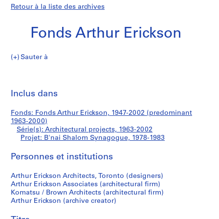
Retour à la liste des archives
Fonds Arthur Erickson
Sauter à
F
B'nai
o
Imp
n
cet
Inclus dans
Shalom
d
pa
s
Synagogue
Fonds: Fonds Arthur Erickson, 1947-2002 (predominant
A
1963-2000)
r
Série(s): Architectural projects, 1963-2002
t
Projet: B'nai Shalom Synagogue, 1978-1983
h
Personnes et institutions
u
r
Arthur Erickson Architects, Toronto (designers)
E
Arthur Erickson Associates (architectural firm)
r
Komatsu / Brown Architects (architectural firm)
i
Arthur Erickson (archive creator)
c