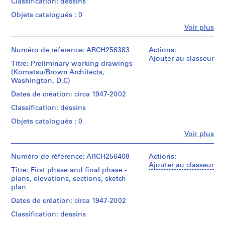
Classification: dessins
0
Objets catalogués : 0
2
Fe
Voir plus
AP022.S1
Personnes
et
P
institutions:
Numéro de réference: ARCH256383
Actions:
Arthur
Ajouter au classeur
r
Titre: Preliminary working drawings
Erickson
o
(Komatsu/Brown Architects,
(archive
Washington, D.C)
j
creator)
e
Dates de création: circa 1947-2002
t
Quantité
Classification: dessins
/
:
Type
Objets catalogués : 0
U
d’objet:
n
Fe
Voir plus
10
Personnes
i
File
et
d
institutions:
Numéro de réference: ARCH256408
Actions:
Étape
Arthur
e
Ajouter au classeur
Titre: First phase and final phase -
et
Erickson
n
plans, elevations, sections, sketch
objectif:
(archive
t
plan
design
creator)
development
i
Dates de création: circa 1947-2002
drawings
f
Quantité
Classification: dessins
/
i
Collation: