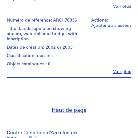
0
Fe
Voir plus
Personnes
2
et
AP022.S1
institutions:
Numéro de réference: ARCH78836
Actions:
Arthur
Ajouter au classeur
Titre: Landscape plan showing
P
Erickson
stream, waterfall and bridge, with
(archive
r
inscription
creator)
o
Dates de création: 2002 or 2003
j
Quantité
Classification: dessins
e
/
t
Type
Objets catalogués : 0
d’objet:
:
Fe
Voir plus
1
Personnes
U
File
et
n
institutions:
i
Étape
Arthur
et
d
Erickson
objectif:
(draughtsman)
e
design
Arthur
n
Haut de page
development
Erickson
t
drawing
(archive
i
creator)
Collation:
f
13
Centre Canadien d’Architecture
Quantité
i
drawings