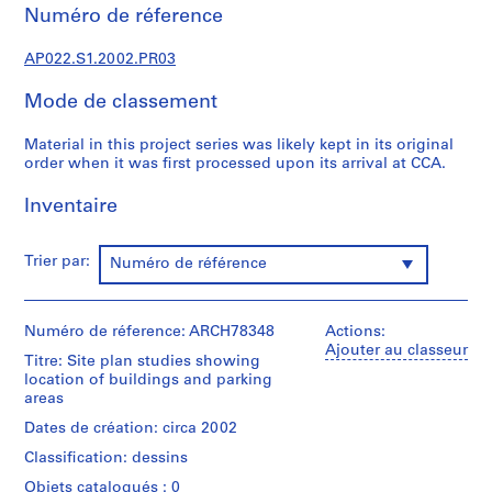
c
Numéro de réference
t
u
AP022.S1.2002.PR03
r
a
Mode de classement
l
p
Material in this project series was likely kept in its original
order when it was first processed upon its arrival at CCA.
r
o
Inventaire
j
e
c
Trier par:
Numéro de référence
t
s
,
Numéro de réference: ARCH78348
Actions:
1
Ajouter au classeur
Titre: Site plan studies showing
9
location of buildings and parking
6
areas
3
Dates de création: circa 2002
-
Classification: dessins
2
Objets catalogués : 0
0