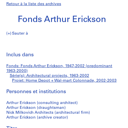
Retour à la liste des archives
Fonds Arthur Erickson
Sauter à
F
Home
o
Imp
n
cet
Inclus dans
Depot
d
pa
s
+
Fonds: Fonds Arthur Erickson, 1947-2002 (predominant
A
1963-2000)
r
Série(s): Architectural projects, 1963-2002
Wal-
t
Projet: Home Depot + Wal-mart Colonnade, 2002-2003
h
mart
Personnes et institutions
u
r
Colonnade
Arthur Erickson (consulting architect)
E
Arthur Erickson (draughtsman)
r
Nick Milkovich Architects (architectural firm)
i
Arthur Erickson (archive creator)
c