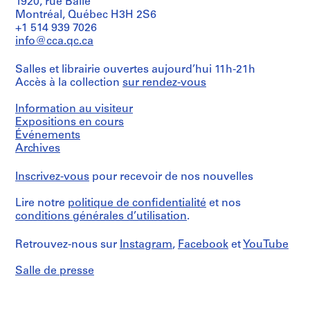
/
1920, rue Baile
e
Type
Montréal, Québec H3H 2S6
d
Dimensions:
d’objet:
+1 514 939 7026
p
sheet
1
info@cca.qc.ca
(smallest):
File
r
22
o
Salles et librairie ouvertes aujourd’hui 11h-21h
x
Étape
j
30.5
Accès à la collection
sur rendez-vous
et
e
cm
objectif:
sheet
c
design
Information au visiteur
(largest):
development
t
Expositions en cours
31
drawing
Événements
s
x
Archives
,
52
Collation:
cm
1
1
Inscrivez-vous
pour recevoir de nos nouvelles
9
drawing
Mention
5
de
Lire notre
politique de confidentialité
et nos
Dimensions:
0
crédit:
conditions générales d’utilisation
.
sheet:
-
Arthur
45
Erickson
2
x
Retrouvez-nous sur
Instagram
,
Facebook
et
YouTube
fonds
30.5
0
Collection
cm
0
Salle de presse
Centre
2
Canadien
Caractéristiques
d'Architecture/
AP022.S1.1950.PR01
matérielles
Canadian