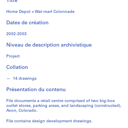
Titre
k
s
Home Depot + Wal-mart Colonnade
o
n
Dates de création
S
2002-2003
é
Niveau de description archivistique
r
i
Project
e
(
Collation
s
)
14 drawings
:
A
Présentation du contenu
r
c
File documents a retail centre comprised of two big-box
h
outlet stores, parking areas, and landscaping (constructed),
Avon, Colorado.
i
t
File contains design development drawings.
e