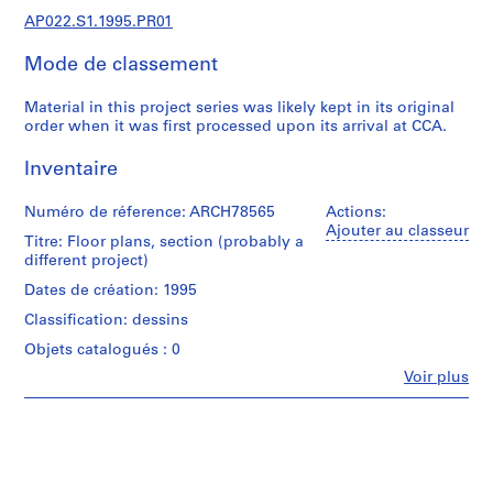
c
AP022.S1.1995.PR01
t
u
Mode de classement
r
a
Material in this project series was likely kept in its original
l
order when it was first processed upon its arrival at CCA.
p
r
Inventaire
o
j
Numéro de réference: ARCH78565
Actions:
Ajouter au classeur
e
Titre: Floor plans, section (probably a
c
different project)
t
Dates de création: 1995
s
Classification: dessins
,
Objets catalogués : 0
1
9
Fe
Voir plus
Personnes
6
et
3
institutions:
-
Arthur
Erickson
2
(archive
0