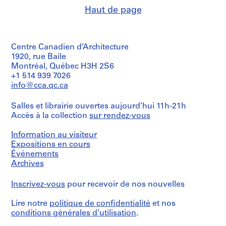
creator)
0
Haut de page
2
Quantité
/
AP022.S1
Type
Centre Canadien d’Architecture
d’objet:
P
1
1920, rue Baile
r
File
Montréal, Québec H3H 2S6
o
+1 514 939 7026
j
Étape
info@cca.qc.ca
et
e
objectif:
t
Salles et librairie ouvertes aujourd’hui 11h-21h
design
:
Accès à la collection
sur rendez-vous
development
U
drawing
n
Information au visiteur
Collation:
Expositions en cours
i
7
Événements
d
drawings
Archives
e
n
Dimensions:
Inscrivez-vous
pour recevoir de nos nouvelles
t
sheet
(smallest):
i
Lire notre
politique de confidentialité
et nos
23
f
conditions générales d’utilisation
.
X
i
30