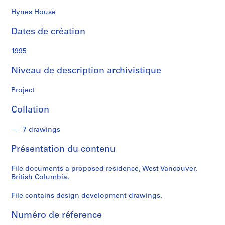
k
s
Hynes House
o
Dates de création
n
1995
S
é
Niveau de description archivistique
r
i
Project
e
Collation
(
s
7 drawings
)
:
Présentation du contenu
A
r
File documents a proposed residence, West Vancouver,
c
British Columbia.
h
i
File contains design development drawings.
t
Numéro de réference
e