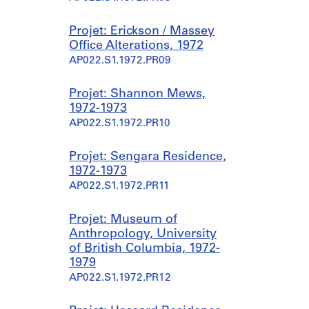
Projet: Erickson / Massey
Office Alterations, 1972
AP022.S1.1972.PR09
Projet: Shannon Mews,
1972-1973
AP022.S1.1972.PR10
Projet: Sengara Residence,
1972-1973
AP022.S1.1972.PR11
Projet: Museum of
Anthropology, University
of British Columbia, 1972-
1979
AP022.S1.1972.PR12