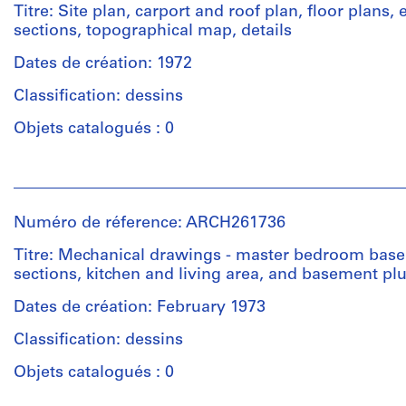
Erickson,
et
et
Erickson
Titre: Site plan, carport and roof plan, floor plans, 
Architecte/
médium:
objectif:
(archive
sections, topographical map, details
Gift
Diazotypes
design
creator)
of
development
Dates de création: 1972
Arthur
drawings
Dimensions:
Quantité
Erickson,
Classification: dessins
sheet
/
Architect
(smallest):
Collation:
Type
Objets catalogués : 0
28
1
d’objet:
x
roll
1
Personnes
22
of
File
et
cm
drawings
institutions:
sheet
Numéro de réference: ARCH261736
Étape
Arthur
(largest):
Technique
et
Erickson
Titre: Mechanical drawings - master bedroom bas
53
et
objectif:
(archive
sections, kitchen and living area, and basement p
x
médium:
design
creator)
98
Graphite
development
Dates de création: February 1973
cm
on
drawings
Quantité
Classification: dessins
tracing
/
Mention
paper,
Collation:
Type
Objets catalogués : 0
de
diazotypes
1
d’objet:
crédit:
with