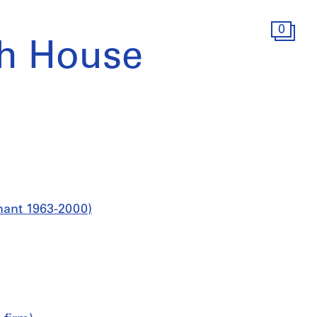
0
h House
nant 1963-2000)