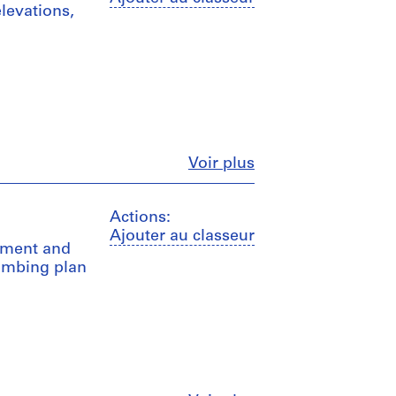
elevations,
Fermer
Voir plus
Actions:
Ajouter au classeur
ement and
lumbing plan