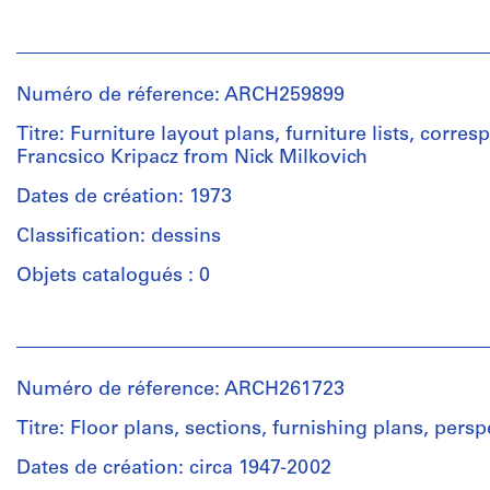
Personnes
et
institutions:
Numéro de réference: ARCH259899
Arthur
Erickson
Titre: Furniture layout plans, furniture lists, corre
(archive
Francsico Kripacz from Nick Milkovich
creator)
Dates de création: 1973
Quantité
Classification: dessins
/
Type
Objets catalogués : 0
d’objet:
1
Personnes
File
et
institutions:
Numéro de réference: ARCH261723
Collation:
Arthur
0.03
Erickson
Titre: Floor plans, sections, furnishing plans, persp
l.m.
(archive
of
creator)
Dates de création: circa 1947-2002
textual