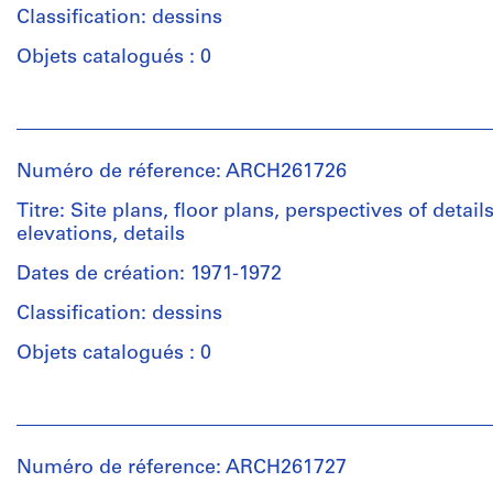
Classification: dessins
records
Quantité
/
Objets catalogués : 0
Mention
Type
de
d’objet:
Personnes
crédit:
9
et
Arthur
File
institutions:
Erickson
Numéro de réference: ARCH261726
Arthur
fonds
Étape
Erickson
Titre: Site plans, floor plans, perspectives of details
Collection
et
(archive
elevations, details
Centre
objectif:
creator)
Canadien
design
Dates de création: 1971-1972
d'Architecture/
development
Quantité
Canadian
Classification: dessins
drawings
/
Centre
Type
Objets catalogués : 0
for
Collation:
d’objet:
Architecture,
9
1
Montréal;
Personnes
drawings
File
Don
et
de
institutions:
Numéro de réference: ARCH261727
Arthur
Technique
Étape
Arthur