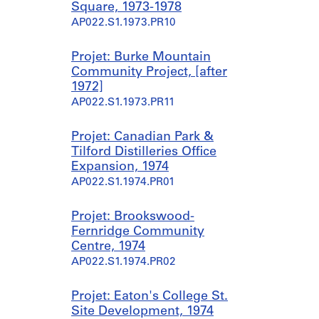
Square, 1973-1978
AP022.S1.1973.PR10
Projet: Burke Mountain
Community Project, [after
1972]
AP022.S1.1973.PR11
Projet: Canadian Park &
Tilford Distilleries Office
Expansion, 1974
AP022.S1.1974.PR01
Projet: Brookswood-
Fernridge Community
Centre, 1974
AP022.S1.1974.PR02
Projet: Eaton's College St.
Site Development, 1974