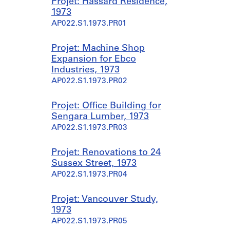
Projet: Hassard Residence,
1973
AP022.S1.1973.PR01
Projet: Machine Shop
Expansion for Ebco
Industries, 1973
AP022.S1.1973.PR02
Projet: Office Building for
Sengara Lumber, 1973
AP022.S1.1973.PR03
Projet: Renovations to 24
Sussex Street, 1973
AP022.S1.1973.PR04
Projet: Vancouver Study,
1973
AP022.S1.1973.PR05