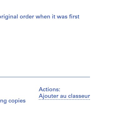
 original order when it was first
Actions:
Ajouter au classeur
ing copies