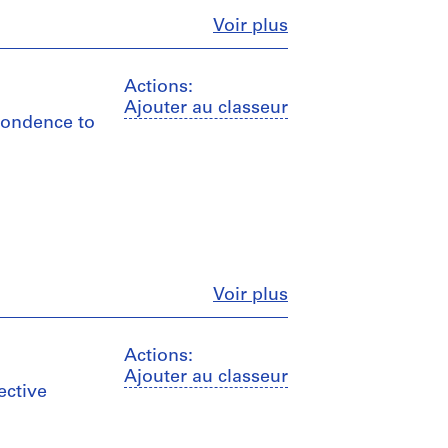
Fermer
Voir plus
Actions:
Ajouter au classeur
spondence to
Fermer
Voir plus
Actions:
Ajouter au classeur
ective