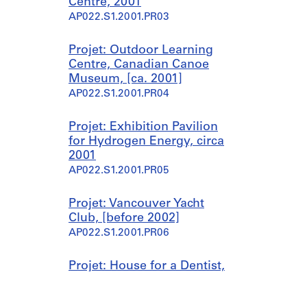
Centre, 2001
AP022.S1.2001.PR03
Projet: Outdoor Learning
Centre, Canadian Canoe
Museum, [ca. 2001]
AP022.S1.2001.PR04
Projet: Exhibition Pavilion
for Hydrogen Energy, circa
2001
AP022.S1.2001.PR05
Projet: Vancouver Yacht
Club, [before 2002]
AP022.S1.2001.PR06
Projet: House for a Dentist,
circa 2002
AP022.S1.2001.PR07