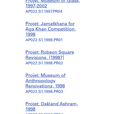
Projet: Museum of Glass,
1997-2002
AP022.S1.1997.PR04
Projet: Jamatkhana for
Aga Khan Competition,
1998
AP022.S1.1998.PR01
Projet: Robson Square
Revisions, [1998?]
AP022.S1.1998.PR02
Projet: Museum of
Anthropology
Renovations, 1998
AP022.S1.1998.PR03
Projet: Oakland Ashram,
1998