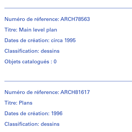
Personnes
et
institutions:
Numéro de réference: ARCH78563
Arthur
Erickson
Titre: Main level plan
(archive
creator)
Dates de création: circa 1995
Classification: dessins
Quantité
/
Objets catalogués : 0
Type
d’objet:
Personnes
1
et
File
institutions:
Numéro de réference: ARCH81617
Arthur
Étape
Erickson
Titre: Plans
et
(archive
objectif:
creator)
Dates de création: 1996
design
Classification: dessins
development
Quantité
drawing