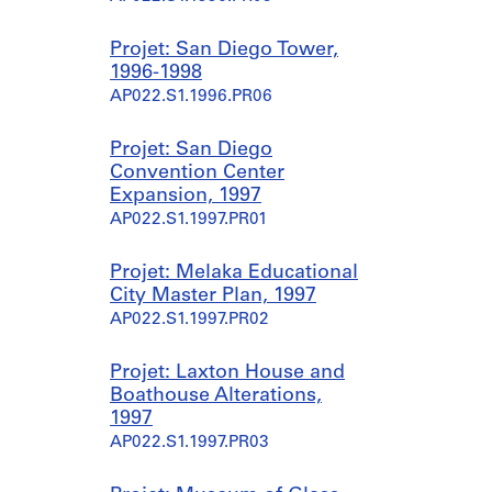
Projet: San Diego Tower,
1996-1998
AP022.S1.1996.PR06
Projet: San Diego
Convention Center
Expansion, 1997
AP022.S1.1997.PR01
Projet: Melaka Educational
City Master Plan, 1997
AP022.S1.1997.PR02
Projet: Laxton House and
Boathouse Alterations,
1997
AP022.S1.1997.PR03