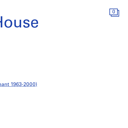
0
House
nant 1963-2000)