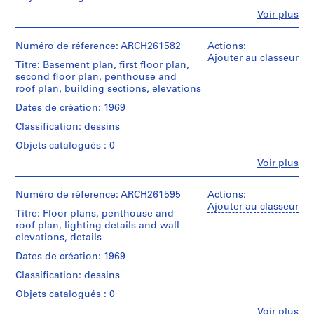
0
Fe
Voir plus
Personnes
2
et
AP022.S1
institutions:
Numéro de réference: ARCH261582
Actions:
Arthur
Ajouter au classeur
Titre: Basement plan, first floor plan,
P
Erickson
second floor plan, penthouse and
(archive
r
roof plan, building sections, elevations
creator)
o
Dates de création: 1969
j
Quantité
Classification: dessins
e
/
t
Type
Objets catalogués : 0
d’objet:
:
Fe
Voir plus
4
Personnes
U
File
et
n
institutions:
Numéro de réference: ARCH261595
Actions:
i
Étape
Arthur
Ajouter au classeur
Titre: Floor plans, penthouse and
et
d
Erickson
roof plan, lighting details and wall
objectif:
(archive
e
elevations, details
design
creator)
n
development
Dates de création: 1969
t
drawings
Quantité
i
Classification: dessins
/
Collation:
f
Type
Objets catalogués : 0
4
d’objet:
i
Fe
drawings
Voir plus