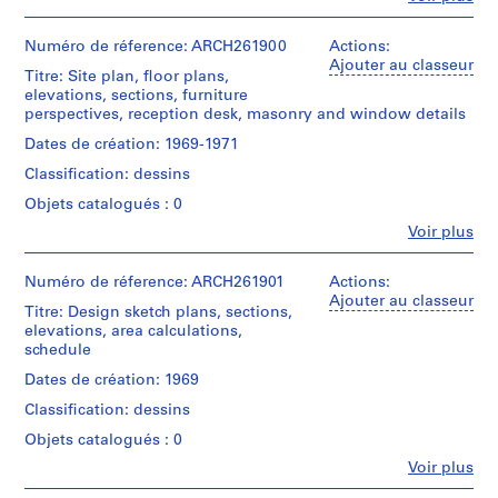
7
e
Personnes
File
et
d
Technique
institutions:
Numéro de réference: ARCH261900
Actions:
p
et
Étape
Arthur
Ajouter au classeur
médium:
Titre: Site plan, floor plans,
r
et
Erickson
Diazotypes
elevations, sections, furniture
objectif:
o
(archive
perspectives, reception desk, masonry and window details
dessin
creator)
j
Dimensions:
d'exécution
Dates de création: 1969-1971
e
sheets:
Quantité
53
c
Classification: dessins
Collation:
/
x
7
t
Type
Objets catalogués : 0
84
drawings
s
d’objet:
cm
Fe
Voir plus
7
,
Personnes
Technique
File
et
1
Mention
et
institutions:
Numéro de réference: ARCH261901
Actions:
de
9
médium:
Étape
Arthur
Ajouter au classeur
crédit:
Graphite
5
Titre: Design sketch plans, sections,
et
Erickson
Arthur
on
elevations, area calculations,
objectif:
0
(archive
Erickson
translucent
schedule
dessin
creator)
-
fonds
paper
d'exécution
Dates de création: 1969
Collection
2
Quantité
Centre
0
Dimensions:
Classification: dessins
Collation:
/
Canadien
sheets:
0
7
Type
d'Architecture/
Objets catalogués : 0
56
drawings
2
d’objet:
Canadian
x
Fe
Voir plus
1
Centre
AP022.S1.1950.PR01
Personnes
86
Technique
File
for