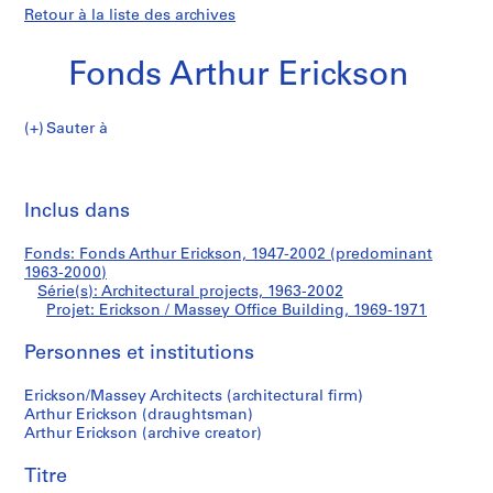
Retour à la liste des archives
Fonds Arthur Erickson
Sauter à
F
Erickson
o
Imp
n
cet
Inclus dans
/
d
pa
s
Massey
Fonds: Fonds Arthur Erickson, 1947-2002 (predominant
A
1963-2000)
r
Série(s): Architectural projects, 1963-2002
Office
t
Projet: Erickson / Massey Office Building, 1969-1971
h
Building
Personnes et institutions
u
r
Erickson/Massey Architects (architectural firm)
E
Arthur Erickson (draughtsman)
r
Arthur Erickson (archive creator)
i
c
Titre