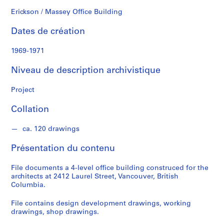
k
s
Erickson / Massey Office Building
o
Dates de création
n
1969-1971
S
é
Niveau de description archivistique
r
i
Project
e
Collation
(
s
ca. 120 drawings
)
:
Présentation du contenu
A
r
File documents a 4-level office building construced for the
c
architects at 2412 Laurel Street, Vancouver, British
h
Columbia.
i
File contains design development drawings, working
t
drawings, shop drawings.
e