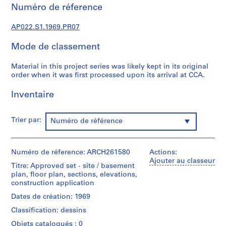
c
Numéro de réference
t
u
AP022.S1.1969.PR07
r
a
Mode de classement
l
p
Material in this project series was likely kept in its original
order when it was first processed upon its arrival at CCA.
r
o
Inventaire
j
e
c
Trier par:
Numéro de référence
t
s
,
Numéro de réference: ARCH261580
Actions:
1
Ajouter au classeur
Titre: Approved set - site / basement
9
plan, floor plan, sections, elevations,
6
construction application
3
Dates de création: 1969
-
Classification: dessins
2
Objets catalogués : 0
0