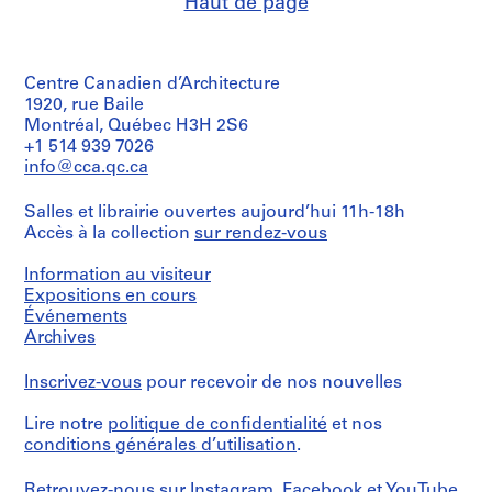
Haut de page
0
Quantité
2
/
Type
AP022.S1
Centre Canadien d’Architecture
d’objet:
1
1920, rue Baile
P
design
Montréal, Québec H3H 2S6
r
development
+1 514 939 7026
o
drawing(s)
info@cca.qc.ca
j
Étape
e
Salles et librairie ouvertes aujourd’hui 11h-18h
et
t
Accès à la collection
sur rendez-vous
objectif:
:
design
U
development
Information au visiteur
drawings
n
Expositions en cours
i
Événements
Collation:
Archives
d
3
e
drawings
Inscrivez-vous
pour recevoir de nos nouvelles
n
t
Dimensions:
Lire notre
politique de confidentialité
et nos
sheet
i
conditions générales d’utilisation
.
(smallest):
f
46
i
x
Retrouvez-nous sur
Instagram
,
Facebook
et
YouTube