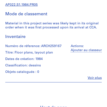
c
AP022.S1.1984.PR05
t
u
Mode de classement
r
a
Material in this project series was likely kept in its original
l
order when it was first processed upon its arrival at CCA.
p
r
Inventaire
o
j
Numéro de réference: ARCH259167
Actions:
Ajouter au classeur
e
Titre: Floor plans, layout plan
c
Dates de création: 1984
t
Classification: dessins
s
,
Objets catalogués : 0
1
Fe
Voir plus
Personnes
9
et
6
institutions:
3
Arthur
-
Erickson
(archive
2
creator)
0