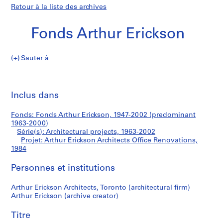
Retour à la liste des archives
Fonds Arthur Erickson
Sauter à
F
Arthur
o
Imp
n
cet
Inclus dans
Erickson
d
pa
s
Architects
Fonds: Fonds Arthur Erickson, 1947-2002 (predominant
A
1963-2000)
r
Série(s): Architectural projects, 1963-2002
Office
t
Projet: Arthur Erickson Architects Office Renovations,
1984
h
Renovations
u
Personnes et institutions
r
E
Arthur Erickson Architects, Toronto (architectural firm)
r
Arthur Erickson (archive creator)
i
c
Titre