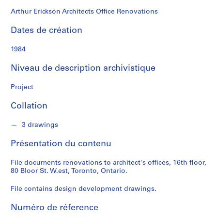
k
s
Arthur Erickson Architects Office Renovations
o
Dates de création
n
1984
S
é
Niveau de description archivistique
r
i
Project
e
Collation
(
s
3 drawings
)
:
Présentation du contenu
A
r
File documents renovations to architect's offices, 16th floor,
c
80 Bloor St. W.est, Toronto, Ontario.
h
i
File contains design development drawings.
t
Numéro de réference
e