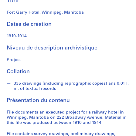
Titre
n
a
Fort Garry Hotel, Winnipeg, Manitoba
l
d
Dates de création
S
1910-1914
é
Niveau de description archivistique
r
i
Project
e
(
Collation
s
)
335 drawings (including reprographic copies) ans 0.01 l.
:
m. of textual records
P
r
Présentation du contenu
o
j
File documents an executed project for a railway hotel in
Winnipeg, Manitoba on 222 Broadway Avenue. Material in
e
this file was produced between 1910 and 1914.
c
t
File contains survey drawings, preliminary drawings,