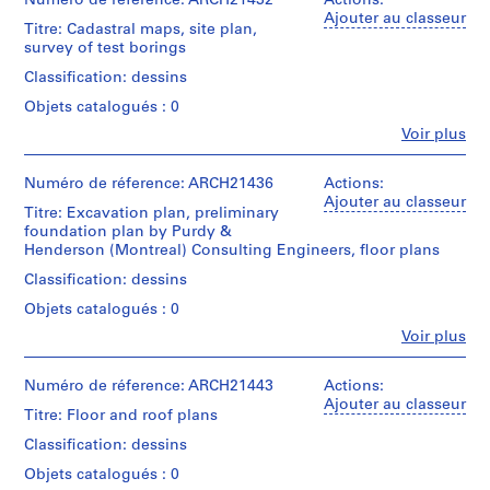
Numéro de réference: ARCH21432
Actions:
m
Ajouter au classeur
Titre: Cadastral maps, site plan,
m
survey of test borings
e
Classification: dessins
r
Objets catalogués : 0
H
o
Fe
Voir plus
Personnes
u
et
s
institutions:
Numéro de réference: ARCH21436
Actions:
e
Ross
Ajouter au classeur
Titre: Excavation plan, preliminary
&
f
foundation plan by Purdy &
Macdonald
o
Henderson (Montreal) Consulting Engineers, floor plans
(archive
r
creator)
Classification: dessins
D
Objets catalogués : 0
.
Quantité
/
Fe
W
Voir plus
Personnes
Type
.
et
d’objet:
R
institutions:
Numéro de réference: ARCH21443
Actions:
4
Ross
Ajouter au classeur
o
File
Titre: Floor and roof plans
&
s
Macdonald
Classification: dessins
Étape
s
(archive
et
Objets catalogués : 0
,
creator)
objectif: