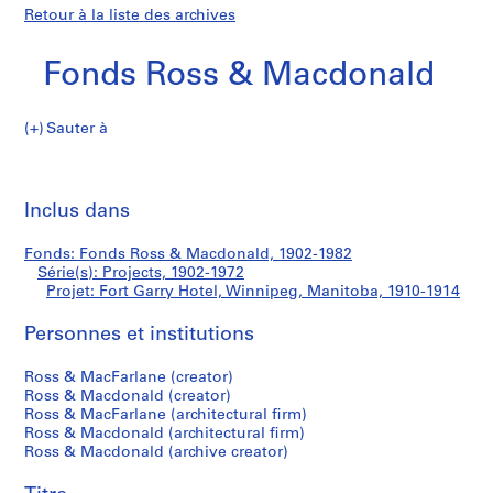
Retour à la liste des archives
Fonds Ross & Macdonald
Sauter à
F
Fort
o
Imp
n
cet
Inclus dans
Garry
d
pa
s
Hotel,
Fonds: Fonds Ross & Macdonald, 1902-1982
R
Série(s): Projects, 1902-1972
o
Projet: Fort Garry Hotel, Winnipeg, Manitoba, 1910-1914
Winnipeg,
s
s
Personnes et institutions
Manitoba
&
Ross & MacFarlane (creator)
M
Ross & Macdonald (creator)
a
Ross & MacFarlane (architectural firm)
c
Ross & Macdonald (architectural firm)
d
Ross & Macdonald (archive creator)
o