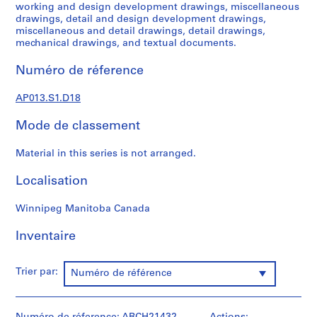
s
working and design development drawings, miscellaneous
,
drawings, detail and design development drawings,
miscellaneous and detail drawings, detail drawings,
1
mechanical drawings, and textual documents.
9
0
Numéro de réference
2
-
AP013.S1.D18
1
9
Mode de classement
7
2
Material in this series is not arranged.
AP013.S1
Localisation
P
r
Winnipeg Manitoba Canada
o
Inventaire
j
e
t
Trier par:
Numéro de référence
:
S
u