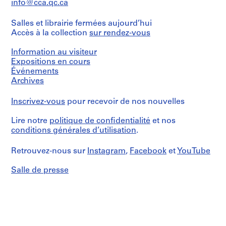
reprographic
info@cca.qc.ca
Collection
L
de
Collation:
copies
Centre
chemise:
a
0.01
Canadien
13-
Salles et librairie fermées aujourd’hui
l.
u
Mention
d'Architecture/
018-
Accès à la collection
sur rendez-vous
m.
r
de
Canadian
24L
of
crédit:
Centre
i
textual
Information au visiteur
Ross
for
e
records
Expositions en cours
&
Architecture,
r
Événements
Macdonald
Montréal
Mention
H
fonds
Archives
de
Collection
o
Numéro
crédit:
Centre
de
t
Inscrivez-vous
pour recevoir de nos nouvelles
Ross
Canadien
chemise:
e
&
d'Architecture/
13-
Lire notre
politique de confidentialité
et nos
Macdonald
l
Canadian
018-
fonds
conditions générales d’utilisation
.
Centre
,
25S
Collection
for
O
Centre
Architecture,
Retrouvez-nous sur
Instagram
,
Facebook
et
YouTube
t
Canadien
Montréal
t
d'Architecture/
Salle de presse
Canadian
a
Numéro
Centre
de
w
for
chemise:
a
Architecture,
13-
,
Montréal
018-
O
26S
Numéro