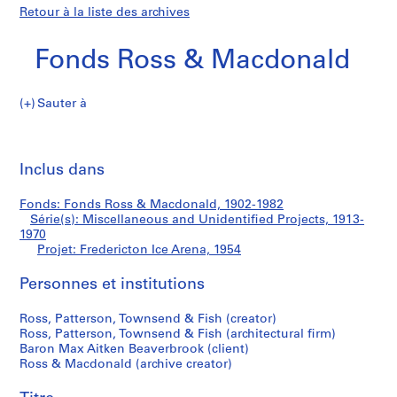
Retour à la liste des archives
Fonds Ross & Macdonald
Sauter à
F
Fredericton
o
Imp
n
cet
Inclus dans
Ice
d
pa
s
Arena
Fonds: Fonds Ross & Macdonald, 1902-1982
R
Série(s): Miscellaneous and Unidentified Projects, 1913-
o
1970
s
Projet: Fredericton Ice Arena, 1954
s
Personnes et institutions
&
M
Ross, Patterson, Townsend & Fish (creator)
a
Ross, Patterson, Townsend & Fish (architectural firm)
c
Baron Max Aitken Beaverbrook (client)
d
Ross & Macdonald (archive creator)
o