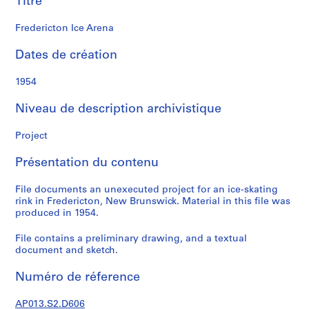
Titre
n
a
Fredericton Ice Arena
l
d
Dates de création
S
1954
é
Niveau de description archivistique
r
i
Project
e
(
Présentation du contenu
s
)
File documents an unexecuted project for an ice-skating
:
rink in Fredericton, New Brunswick. Material in this file was
P
produced in 1954.
r
File contains a preliminary drawing, and a textual
o
document and sketch.
j
e
Numéro de réference
c
t
AP013.S2.D606