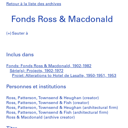
Retour à la liste des archives
Fonds Ross & Macdonald
Sauter à
F
Alterations
o
Imp
n
cet
Inclus dans
to
d
pa
s
Hotel
Fonds: Fonds Ross & Macdonald, 1902-1982
R
Série(s): Projects, 1902-1972
o
Projet: Alterations to Hotel de Lasalle, 1950-1951, 1953
de
s
s
Personnes et institutions
Lasalle
&
Ross, Patterson, Townsend & Heughan (creator)
M
Ross, Patterson, Townsend & Fish (creator)
a
Ross, Patterson, Townsend & Heughan (architectural firm)
c
Ross, Patterson, Townsend & Fish (architectural firm)
d
Ross & Macdonald (archive creator)
o