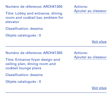
m
Numéro de réference: ARCH41360
Actions:
m
Ajouter au classeur
Titre: Lobby and entrance, dining
e
room and cocktail bar, emblem for
r
elevator
H
Classification: dessins
o
u
Objets catalogués : 0
s
Fe
Voir plus
Personnes
e
et
f
institutions:
Numéro de réference: ARCH41365
Actions:
o
Ross
Ajouter au classeur
Titre: Entrance foyer design and
&
r
ceiling plan, dining room and
Macdonald
D
cocktail lounge plans
(archive
.
creator)
Classification: dessins
W
Objets catalogués : 0
.
Quantité
/
R
Fe
Voir plus
Personnes
Type
o
et
d’objet:
s
institutions:
5
Ross
s
File
&
,
Macdonald