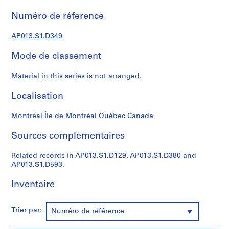
s
,
Numéro de réference
1
9
AP013.S1.D349
0
Mode de classement
2
-
Material in this series is not arranged.
1
9
Localisation
7
2
Montréal Île de Montréal Québec Canada
AP013.S1
Sources complémentaires
P
r
Related records in AP013.S1.D129, AP013.S1.D380 and
o
AP013.S1.D593.
j
e
Inventaire
t
:
Trier par:
Numéro de référence
S
u