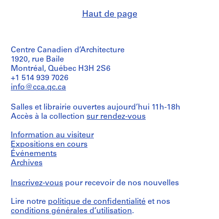
Étape
L
(archive
et
Haut de page
a
creator)
objectif:
c
dessin
Description:
-
préliminaire
entrance
d
Centre Canadien d’Architecture
foyer
Collation:
e
design
1920, rue Baile
5
s
and
Montréal, Québec H3H 2S6
drawings
ceiling
-
+1 514 939 7026
including
plan,
Î
reprographic
info@cca.qc.ca
dining
copies
l
room
e
Salles et librairie ouvertes aujourd’hui 11h-18h
and
Mention
Accès à la collection
s
sur rendez-vous
cocktail
de
lounge
,
crédit:
plans,
Information au visiteur
Q
Ross
elevations
Expositions en cours
&
u
and
Événements
Macdonald
é
ceiling,
fonds
Archives
bar
b
Collection
area,
e
Centre
Inscrivez-vous
pour recevoir de nos nouvelles
plant
Canadien
c
boxes
d'Architecture/
,
and
Lire notre
politique de confidentialité
et nos
Canadian
lighting
1
conditions générales d’utilisation
.
Centre
coves,