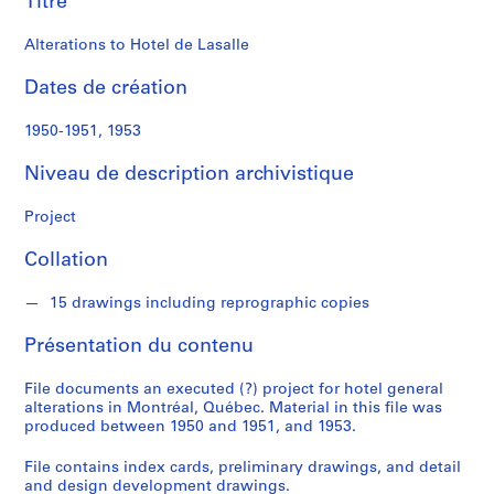
Titre
n
a
Alterations to Hotel de Lasalle
l
d
Dates de création
S
1950-1951, 1953
é
Niveau de description archivistique
r
i
Project
e
(
Collation
s
)
15 drawings including reprographic copies
:
P
Présentation du contenu
r
o
File documents an executed (?) project for hotel general
j
alterations in Montréal, Québec. Material in this file was
produced between 1950 and 1951, and 1953.
e
c
File contains index cards, preliminary drawings, and detail
t
and design development drawings.