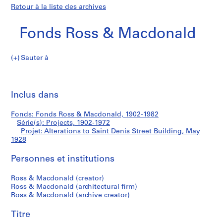
Retour à la liste des archives
Fonds Ross & Macdonald
Sauter à
F
Alterations
o
Imp
n
cet
Inclus dans
to
d
pa
s
Saint
Fonds: Fonds Ross & Macdonald, 1902-1982
R
Série(s): Projects, 1902-1972
o
Projet: Alterations to Saint Denis Street Building, May
Denis
s
1928
s
Street
Personnes et institutions
&
M
Building
Ross & Macdonald (creator)
a
Ross & Macdonald (architectural firm)
c
Ross & Macdonald (archive creator)
d
o
Titre