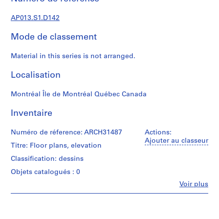
s
,
AP013.S1.D142
1
9
Mode de classement
0
2
Material in this series is not arranged.
-
1
Localisation
9
7
Montréal Île de Montréal Québec Canada
2
Inventaire
AP013.S1
Numéro de réference: ARCH31487
Actions:
P
Ajouter au classeur
r
Titre: Floor plans, elevation
o
Classification: dessins
j
Objets catalogués : 0
e
Fe
Voir plus
t
Personnes
:
et
S
institutions:
Ross
u