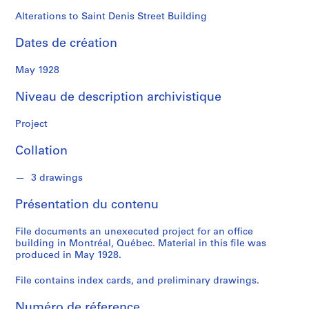
n
a
Alterations to Saint Denis Street Building
l
Dates de création
d
May 1928
S
é
Niveau de description archivistique
r
i
Project
e
Collation
(
s
3 drawings
)
:
Présentation du contenu
P
r
File documents an unexecuted project for an office
o
building in Montréal, Québec. Material in this file was
j
produced in May 1928.
e
File contains index cards, and preliminary drawings.
c
t
Numéro de réference