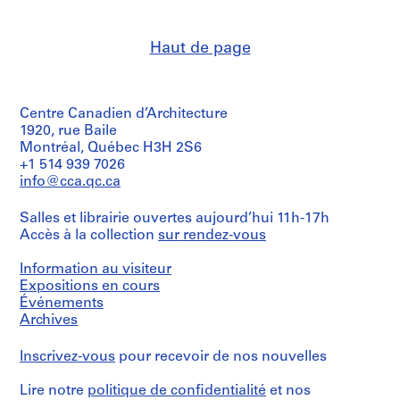
&
m
Macdonald
m
(archive
Haut de page
e
creator)
r
Quantité
H
/
o
Centre Canadien d’Architecture
Type
u
d’objet:
1920, rue Baile
s
3
Montréal, Québec H3H 2S6
File
e
+1 514 939 7026
info@cca.qc.ca
f
Étape
o
et
Salles et librairie ouvertes aujourd’hui 11h-17h
r
objectif:
Accès à la collection
sur rendez-vous
dessin
D
préliminaire
.
Information au visiteur
W
Collation:
Expositions en cours
.
3
Événements
R
drawings
Archives
o
Mention
s
Inscrivez-vous
pour recevoir de nos nouvelles
de
s
crédit:
,
Lire notre
politique de confidentialité
et nos
Ross