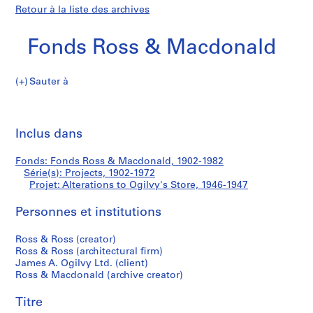
Retour à la liste des archives
Fonds Ross & Macdonald
Sauter à
F
Alterations
o
Imp
n
cet
Inclus dans
to
d
pa
s
Ogilvy's
Fonds: Fonds Ross & Macdonald, 1902-1982
R
Série(s): Projects, 1902-1972
o
Projet: Alterations to Ogilvy's Store, 1946-1947
Store
s
s
Personnes et institutions
&
Ross & Ross (creator)
M
Ross & Ross (architectural firm)
a
James A. Ogilvy Ltd. (client)
c
Ross & Macdonald (archive creator)
d
o
Titre