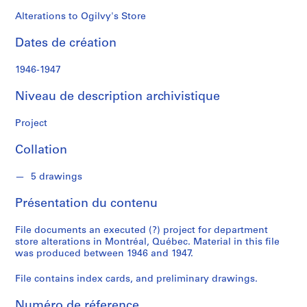
n
a
Alterations to Ogilvy's Store
l
Dates de création
d
1946-1947
S
é
Niveau de description archivistique
r
i
Project
e
Collation
(
s
5 drawings
)
:
Présentation du contenu
P
r
File documents an executed (?) project for department
o
store alterations in Montréal, Québec. Material in this file
j
was produced between 1946 and 1947.
e
File contains index cards, and preliminary drawings.
c
t
Numéro de réference