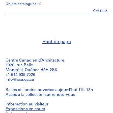
m
Objets catalogués : 0
m
Fe
Voir plus
Personnes
e
et
r
institutions:
H
Ross
&
o
Macdonald
u
(archive
s
Haut de page
creator)
e
f
Quantité
/
o
Centre Canadien d’Architecture
Type
r
d’objet:
1920, rue Baile
D
5
Montréal, Québec H3H 2S6
.
File
+1 514 939 7026
W
info@cca.qc.ca
Étape
.
et
R
Salles et librairie ouvertes aujourd’hui 11h-18h
objectif:
o
Accès à la collection
sur rendez-vous
dessin
s
préliminaire
Information au visiteur
s
Collation:
Expositions en cours
,