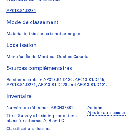
s
,
AP013.S1.D284
1
9
Mode de classement
0
2
Material in this series is not arranged.
-
1
Localisation
9
7
Montréal Île de Montréal Québec Canada
2
Sources complémentaires
AP013.S1
Related records in AP013.S1.D130, AP013.S1.D245,
P
AP013.S1.D271, AP013.S1.D276 and AP013.S1.D401.
r
o
Inventaire
j
e
Numéro de réference: ARCH37501
Actions:
t
Ajouter au classeur
Titre: Survey of existing conditions,
:
plans for schemes A, B and C
S
Classification: dessins
u