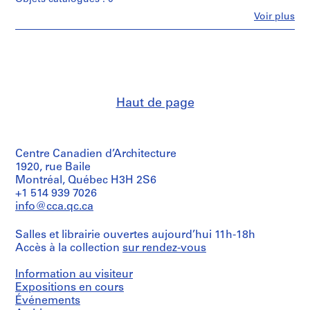
m
Fe
Voir plus
Personnes
m
et
e
institutions:
r
Ross
H
&
Macdonald
o
(archive
u
Haut de page
creator)
s
e
Quantité
f
/
Centre Canadien d’Architecture
Type
o
d’objet:
1920, rue Baile
r
2
Montréal, Québec H3H 2S6
D
File
+1 514 939 7026
.
info@cca.qc.ca
W
Étape
et
.
Salles et librairie ouvertes aujourd’hui 11h-18h
objectif:
R
Accès à la collection
sur rendez-vous
dessin
o
préliminaire
s
Information au visiteur
s
Collation:
Expositions en cours
2
Événements
,