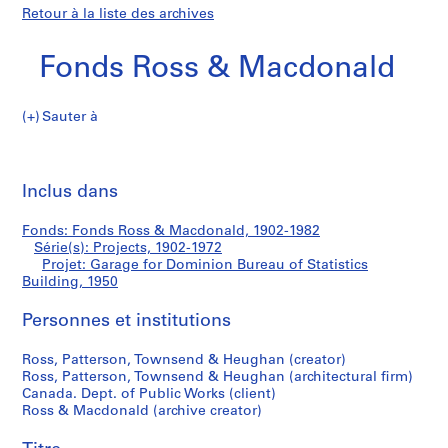
Retour à la liste des archives
Fonds Ross & Macdonald
Sauter à
F
Garage
o
Imp
n
cet
Inclus dans
for
d
pa
s
Dominion
Fonds: Fonds Ross & Macdonald, 1902-1982
R
Série(s): Projects, 1902-1972
o
Projet: Garage for Dominion Bureau of Statistics
Bureau
s
Building, 1950
s
of
Personnes et institutions
&
M
Statistics
Ross, Patterson, Townsend & Heughan (creator)
a
Ross, Patterson, Townsend & Heughan (architectural firm)
c
Building
Canada. Dept. of Public Works (client)
d
Ross & Macdonald (archive creator)
o