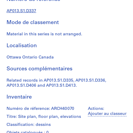
s
,
AP013.S1.D337
1
9
Mode de classement
0
2
Material in this series is not arranged.
-
1
Localisation
9
7
Ottawa Ontario Canada
2
Sources complémentaires
AP013.S1
Related records in AP013.S1.D335, AP013.S1.D336,
P
AP013.S1.D406 and AP013.S1.D413.
r
o
Inventaire
j
e
Numéro de réference: ARCH40070
Actions:
t
Ajouter au classeur
Titre: Site plan, floor plan, elevations
:
Classification: dessins
S
u
Objets catalogués : 0