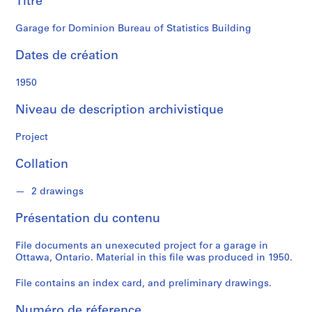
Titre
n
a
Garage for Dominion Bureau of Statistics Building
l
d
Dates de création
S
1950
é
Niveau de description archivistique
r
i
Project
e
(
Collation
s
)
2 drawings
:
P
Présentation du contenu
r
o
File documents an unexecuted project for a garage in
j
Ottawa, Ontario. Material in this file was produced in 1950.
e
File contains an index card, and preliminary drawings.
c
t
Numéro de réference