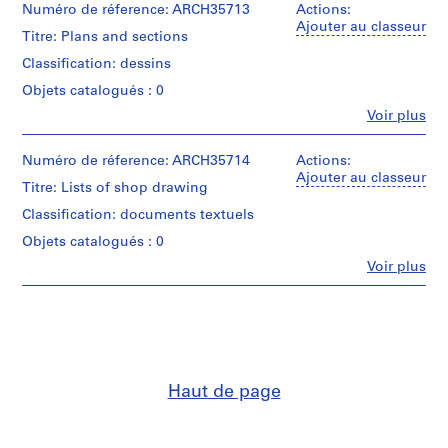
Numéro de réference: ARCH35713
Actions:
m
Ajouter au classeur
m
Titre: Plans and sections
e
Classification: dessins
r
Objets catalogués : 0
H
Fe
Voir plus
o
Personnes
u
et
institutions:
Numéro de réference: ARCH35714
s
Actions:
Ross
Ajouter au classeur
e
Titre: Lists of shop drawing
&
f
Macdonald
Classification: documents textuels
o
(archive
Objets catalogués : 0
creator)
r
D
Fe
Voir plus
Personnes
Quantité
.
et
/
W
institutions:
Type
Ross
.
d’objet:
&
1
R
Macdonald
File
o
(archive
Haut de page
s
creator)
Collation:
s
1
Quantité
,
drawing