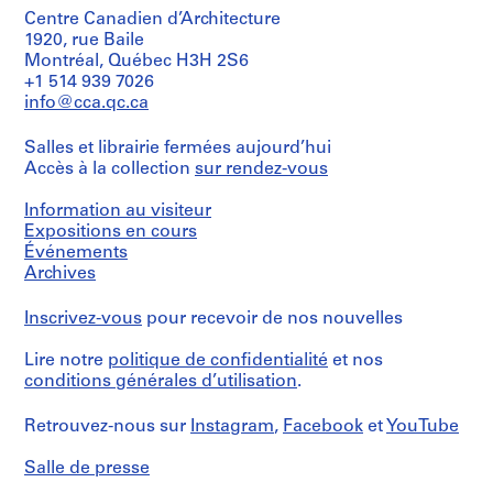
/
L
Centre Canadien d’Architecture
Type
Méthode
a
d’objet:
1920, rue Baile
de
c
1
Montréal, Québec H3H 2S6
projection:
File
-
+1 514 939 7026
detail
d
drawings
info@cca.qc.ca
Collation:
(drawings)
e
0.01
s
Salles et librairie fermées aujourd’hui
l.
Mention
Accès à la collection
sur rendez-vous
-
m.
de
of
Î
crédit:
textual
Information au visiteur
Ross
l
records
Expositions en cours
&
e
Événements
Macdonald
s
Mention
fonds
Archives
,
de
Collection
crédit:
Q
Centre
Inscrivez-vous
pour recevoir de nos nouvelles
Ross
Canadien
u
&
d'Architecture/
é
Lire notre
politique de confidentialité
et nos
Macdonald
Canadian
b
fonds
conditions générales d’utilisation
.
Centre
Collection
e
for
Centre
Architecture,
c
Retrouvez-nous sur
Instagram
,
Facebook
et
YouTube
Canadien
Montréal
,
d'Architecture/
Salle de presse
1
Canadian
Numéro
Centre