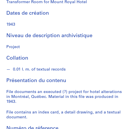
n
Transformer Room for Mount Royal Hotel
a
l
Dates de création
d
1943
S
Niveau de description archivistique
é
r
Project
i
e
Collation
(
s
0.01 l. m. of textual records
)
Présentation du contenu
:
P
File documents an executed (?) project for hotel alterations
r
in Montréal, Québec. Material in this file was produced in
o
1943.
j
e
File contains an index card, a detail drawing, and a textual
document.
c
t
Numéro de réference