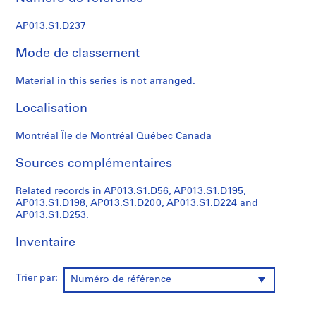
s
,
AP013.S1.D237
1
9
Mode de classement
0
2
Material in this series is not arranged.
-
1
Localisation
9
7
Montréal Île de Montréal Québec Canada
2
Sources complémentaires
AP013.S1
Related records in AP013.S1.D56, AP013.S1.D195,
P
AP013.S1.D198, AP013.S1.D200, AP013.S1.D224 and
r
AP013.S1.D253.
o
j
Inventaire
e
t
Trier par:
Numéro de référence
:
S
u