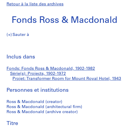
Retour à la liste des archives
Fonds Ross & Macdonald
Sauter à
F
Transformer
o
Imp
n
cet
Inclus dans
Room
d
pa
s
for
Fonds: Fonds Ross & Macdonald, 1902-1982
R
Série(s): Projects, 1902-1972
o
Projet: Transformer Room for Mount Royal Hotel, 1943
Mount
s
s
Personnes et institutions
Royal
&
Ross & Macdonald (creator)
M
Hotel
Ross & Macdonald (architectural firm)
a
Ross & Macdonald (archive creator)
c
d
Titre
o