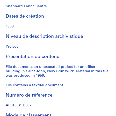
n
a
Shephard Fabric Centre
l
Dates de création
d
1959
S
é
Niveau de description archivistique
r
i
Project
e
Présentation du contenu
(
s
File documents an unexecuted project for an office
)
building in Saint John, New Brunswick. Material in this file
:
was produced in 1959.
P
r
File contains a textual document.
o
Numéro de réference
j
e
AP013.S1.D587
c
t
Mode de classement