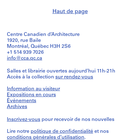
Duschenes
m
&
m
Haut de page
Barrett
e
(architectural
firm)
r
Fabric
H
Centre
Centre Canadien d’Architecture
o
Ltd.
1920, rue Baile
u
(client)
Montréal, Québec H3H 2S6
Ross
s
+1 514 939 7026
&
e
info@cca.qc.ca
Macdonald
f
(archive
o
Salles et librairie ouvertes aujourd’hui 11h-21h
creator)
r
Accès à la collection
sur rendez-vous
Description:
D
Accounts.
Information au visiteur
.
Office
Expositions en cours
W
building.
Événements
.
Unexecuted.
Archives
R
Quantité
o
Inscrivez-vous
pour recevoir de nos nouvelles
/
s
Type
s
d’objet:
Lire notre
politique de confidentialité
et nos
,
1
conditions générales d’utilisation
.