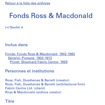
Retour à la liste des archives
Fonds Ross & Macdonald
Sauter à
F
Shephard
o
Imp
n
cet
Inclus dans
Fabric
d
pa
s
Centre
Fonds: Fonds Ross & Macdonald, 1902-1982
R
Série(s): Projects, 1902-1972
o
Projet: Shephard Fabric Centre, 1959
s
s
Personnes et institutions
&
Ross, Fish, Duschenes & Barrett (creator)
M
Ross, Fish, Duschenes & Barrett (architectural firm)
a
Fabric Centre Ltd. (client)
c
Ross & Macdonald (archive creator)
d
o
Titre