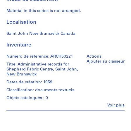
s
,
Material in this series is not arranged.
1
9
Localisation
0
2
Saint John New Brunswick Canada
-
1
Inventaire
9
7
Numéro de réference: ARCH50221
Actions:
Ajouter au classeur
2
Titre: Administrative records for
Shephard Fabric Centre, Saint John,
AP013.S1
New Brunswick
P
Dates de création: 1959
r
Classification: documents textuels
o
Objets catalogués : 0
j
e
Fe
Voir plus
Personnes
t
et
:
institutions:
S
Ross,
Fish,
u