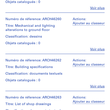
L
Objets catalogués : 0
drawings
a
of
Fe
Voir plus
Personnes
YMCA
c
et
Additions
-
institutions:
Numéro de réference: ARCH46260
Actions:
and
d
Ross
Ajouter au classeur
Alterations
Titre: Mechanical and lighting
&
e
dated
alterations to ground floor
Macdonald
1930
s
(archive
by
Classification: dessins
-
creator)
Albert
Î
Objets catalogués : 0
C.
l
Quantité
Fleischmann
Fe
Voir plus
Personnes
/
(Montreal)
e
et
Type
for
s
institutions:
Numéro de réference: ARCH46262
Actions:
d’objet:
Ross
,
Ross
Ajouter au classeur
10
&
Titre: Building specifications
&
Q
File
Macdonald,
Macdonald
Classification: documents textuels
u
architects
(archive
Étape
é
Objets catalogués : 0
creator)
et
Quantité
b
Fe
Voir plus
objectif:
/
Personnes
e
Quantité
design
Type
et
/
c
development
d’objet:
institutions:
Numéro de réference: ARCH46263
Actions:
Type
drawing
23
,
Ross
Ajouter au classeur
d’objet:
File
Titre: List of shop drawings
1
&
2
Collation:
Macdonald