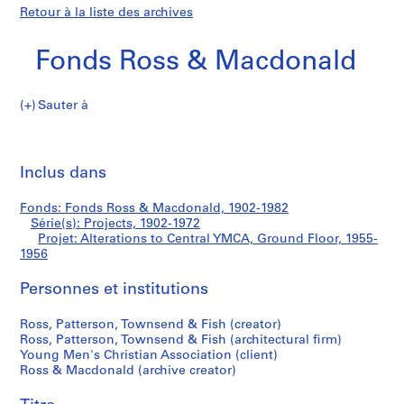
Retour à la liste des archives
Fonds Ross & Macdonald
Sauter à
F
Alterations
o
Imp
n
cet
Inclus dans
to
d
pa
s
Central
Fonds: Fonds Ross & Macdonald, 1902-1982
R
Série(s): Projects, 1902-1972
o
Projet: Alterations to Central YMCA, Ground Floor, 1955-
YMCA,
s
1956
s
Ground
Personnes et institutions
&
M
Floor
Ross, Patterson, Townsend & Fish (creator)
a
Ross, Patterson, Townsend & Fish (architectural firm)
c
Young Men's Christian Association (client)
d
Ross & Macdonald (archive creator)
o