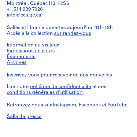
fonds
1
Architecture,
Montréal, Québec H3H 2S6
n
Canadien
Collection
File
Montréal
Numéro
+1 514 939 7026
Mention
S
d'Architecture/
Centre
de
de
info@cca.qc.ca
Canadian
c
Canadien
chemise:
Collation:
Numéro
crédit:
Centre
d'Architecture/
h
13-
1
de
Ross
for
Canadian
Salles et librairie ouvertes aujourd’hui 11h-18h
479-
file
o
chemise:
&
Architecture,
Centre
Accès à la collection
sur rendez-vous
02L
13-
Macdonald
o
Montréal
for
479-
Mention
fonds
l
Architecture,
01M
Information au visiteur
de
Collection
Numéro
Montréal
,
crédit:
Expositions en cours
Centre
de
W
Ross
Canadien
Événements
chemise:
Numéro
&
e
d'Architecture/
Archives
13-
de
Macdonald
Canadian
s
479-
chemise:
fonds
Centre
03T
t
13-
Inscrivez-vous
pour recevoir de nos nouvelles
Collection
for
479-
m
Centre
Architecture,
02L
Lire notre
politique de confidentialité
et nos
Canadien
o
Montréal
d'Architecture/
conditions générales d’utilisation
.
u
Canadian
Numéro
n
Centre
de
Retrouvez-nous sur
Instagram
,
Facebook
et
YouTube
t
for
chemise:
,
Architecture,
13-
Salle de presse
Montréal
Q
479-
04T
u
Numéro
é
de