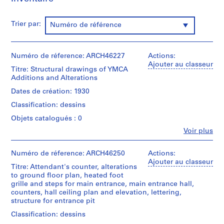
m
m
Trier par:
Numéro de référence
e
r
H
Numéro de réference: ARCH46227
Actions:
o
Ajouter au classeur
Titre: Structural drawings of YMCA
u
Additions and Alterations
s
e
Dates de création: 1930
f
Classification: dessins
o
Objets catalogués : 0
r
Fe
Voir plus
D
Personnes
.
et
institutions:
Numéro de réference: ARCH46250
Actions:
W
Ross
Ajouter au classeur
.
Titre: Attendant's counter, alterations
&
R
to ground floor plan, heated foot
Macdonald
grille and steps for main entrance, main entrance hall,
o
(archive
counters, hall ceiling plan and elevation, lettering,
creator)
s
structure for entrance pit
s
Description:
Classification: dessins
,
structural