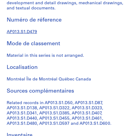
s
development and detail drawings, mechanical drawings,
,
and textual documents.
1
Numéro de réference
9
0
AP013.S1.D479
2
-
Mode de classement
1
9
Material in this series is not arranged.
7
2
Localisation
AP013.S1
Montréal Île de Montréal Québec Canada
P
r
Sources complémentaires
o
j
Related records in AP013.S1.D50, AP013.S1.D87,
AP013.S1.D138, AP013.S1.D322, AP013.S1.D323,
e
AP013.S1.D341, AP013.S1.D385, AP013.S1.D407,
t
AP013.S1.D440, AP013.S1.D455, AP013.S1.D461,
:
AP013.S1.D480, AP013.S1.D597 and AP013.S1.D600.
S
u
Inventaire