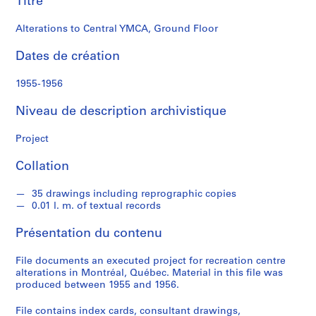
Titre
n
a
Alterations to Central YMCA, Ground Floor
l
d
Dates de création
S
1955-1956
é
Niveau de description archivistique
r
i
Project
e
(
Collation
s
)
35 drawings including reprographic copies
:
0.01 l. m. of textual records
P
r
Présentation du contenu
o
j
File documents an executed project for recreation centre
alterations in Montréal, Québec. Material in this file was
e
produced between 1955 and 1956.
c
t
File contains index cards, consultant drawings,