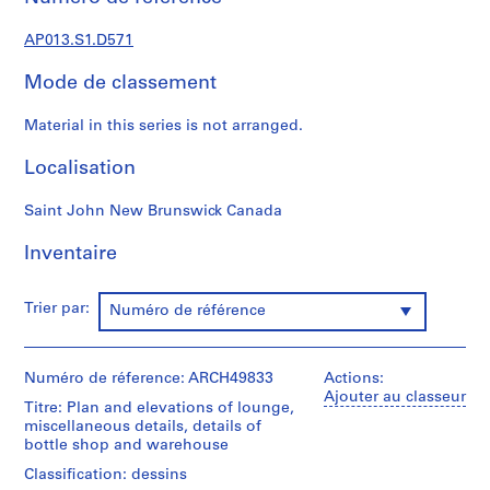
s
,
AP013.S1.D571
1
9
Mode de classement
0
2
Material in this series is not arranged.
-
1
Localisation
9
7
Saint John New Brunswick Canada
2
Inventaire
AP013.S1
P
Trier par:
Numéro de référence
r
o
j
Numéro de réference: ARCH49833
Actions:
e
Ajouter au classeur
Titre: Plan and elevations of lounge,
t
miscellaneous details, details of
:
bottle shop and warehouse
S
Classification: dessins
u