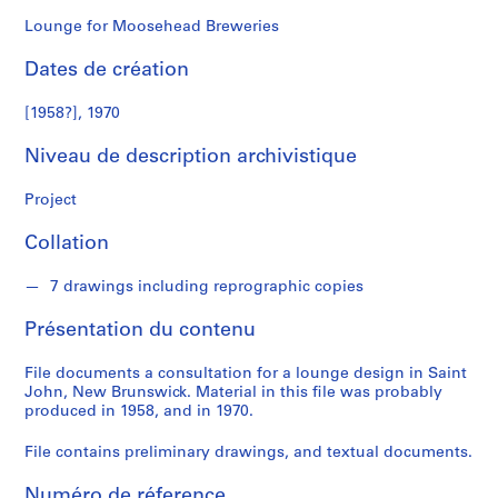
n
a
Lounge for Moosehead Breweries
l
Dates de création
d
[1958?], 1970
S
é
Niveau de description archivistique
r
i
Project
e
Collation
(
s
7 drawings including reprographic copies
)
:
Présentation du contenu
P
r
File documents a consultation for a lounge design in Saint
o
John, New Brunswick. Material in this file was probably
j
produced in 1958, and in 1970.
e
File contains preliminary drawings, and textual documents.
c
t
Numéro de réference