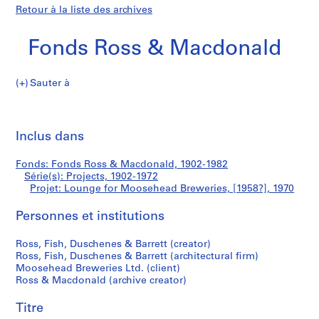
Retour à la liste des archives
Fonds Ross & Macdonald
Sauter à
F
Lounge
o
Imp
n
cet
Inclus dans
for
d
pa
s
Moosehead
Fonds: Fonds Ross & Macdonald, 1902-1982
R
Série(s): Projects, 1902-1972
o
Projet: Lounge for Moosehead Breweries, [1958?], 1970
Breweries
s
s
Personnes et institutions
&
Ross, Fish, Duschenes & Barrett (creator)
M
Ross, Fish, Duschenes & Barrett (architectural firm)
a
Moosehead Breweries Ltd. (client)
c
Ross & Macdonald (archive creator)
d
o
Titre