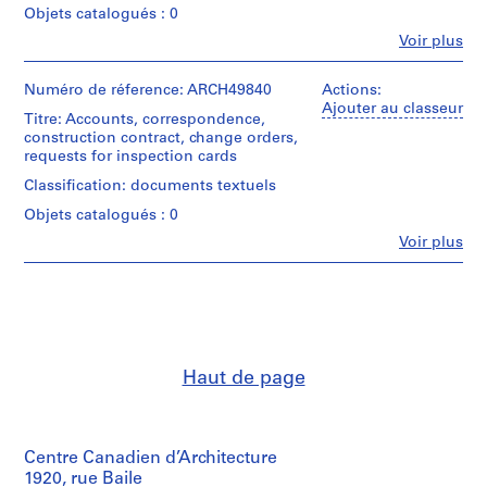
Objets catalogués : 0
m
m
Fe
Voir plus
Personnes
e
et
r
institutions:
Numéro de réference: ARCH49840
Actions:
H
Ross
Ajouter au classeur
Titre: Accounts, correspondence,
&
o
construction contract, change orders,
Macdonald
u
requests for inspection cards
(archive
s
creator)
Classification: documents textuels
e
Objets catalogués : 0
f
Quantité
/
Fe
Voir plus
o
Personnes
Type
r
et
d’objet:
D
institutions:
7
Ross
.
File
&
W
Macdonald
Étape
.
(archive
et
Haut de page
R
creator)
objectif:
o
dessin
Quantité
préliminaire
s
/
s
Centre Canadien d’Architecture
Type
Collation:
,
d’objet:
1920, rue Baile
2