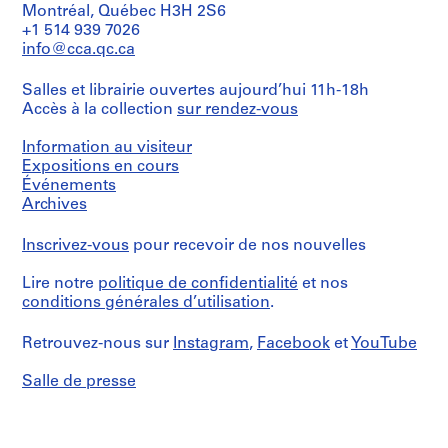
L
1
Montréal, Québec H3H 2S6
graphite
File
a
+1 514 939 7026
on
tracing
info@cca.qc.ca
c
Collation:
paper,
-
1
4
Salles et librairie ouvertes aujourd’hui 11h-18h
d
file
diazotypes,
Accès à la collection
sur rendez-vous
e
1
Mention
sepia
s
Information au visiteur
de
-
crédit:
Expositions en cours
Mention
Î
Ross
Événements
de
l
&
crédit:
Archives
Macdonald
e
Ross
fonds
&
s
Inscrivez-vous
pour recevoir de nos nouvelles
Collection
Macdonald
,
Centre
fonds
Q
Lire notre
politique de confidentialité
et nos
Canadien
Collection
d'Architecture/
u
conditions générales d’utilisation
.
Centre
Canadian
Canadien
é
Centre
d'Architecture/
Retrouvez-nous sur
b
Instagram
,
Facebook
et
YouTube
for
Canadian
e
Architecture,
Centre
Salle de presse
c
Montréal
for
,
Architecture,
Numéro
Montréal
1
de