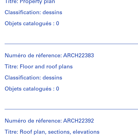
Titre: Property plan
Classification: dessins
Objets catalogués : 0
Personnes
et
institutions:
Numéro de réference: ARCH22383
Ross
&
Titre: Floor and roof plans
Macdonald
(archive
Classification: dessins
creator)
Objets catalogués : 0
Quantité
Personnes
/
et
Type
institutions:
d’objet:
Numéro de réference: ARCH22392
Ross
1
&
File
Titre: Roof plan, sections, elevations
Macdonald