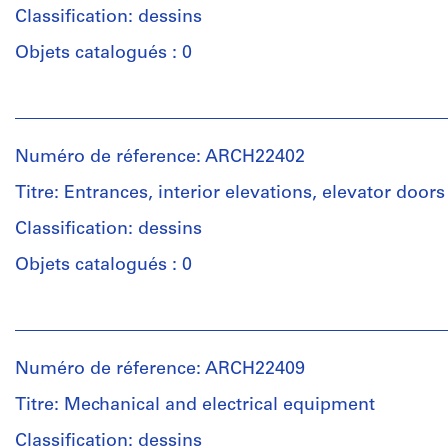
(archive
Classification: dessins
Étape
creator)
et
Objets catalogués : 0
objectif:
Quantité
drawings,
Personnes
/
measured
et
Type
institutions:
d’objet:
Numéro de réference: ARCH22402
Collation:
Ross
9
1
&
File
Titre: Entrances, interior elevations, elevator doors
drawing
Macdonald
(archive
Classification: dessins
Étape
creator)
Mention
et
Objets catalogués : 0
de
objectif:
crédit:
Quantité
dessins
Personnes
Ross
/
d'exécution
et
&
Type
institutions:
Macdonald
d’objet:
Numéro de réference: ARCH22409
Collation:
Ross
fonds
10
9
&
Collection
File
Titre: Mechanical and electrical equipment
drawings
Macdonald
Centre
(archive
Classification: dessins
Canadien