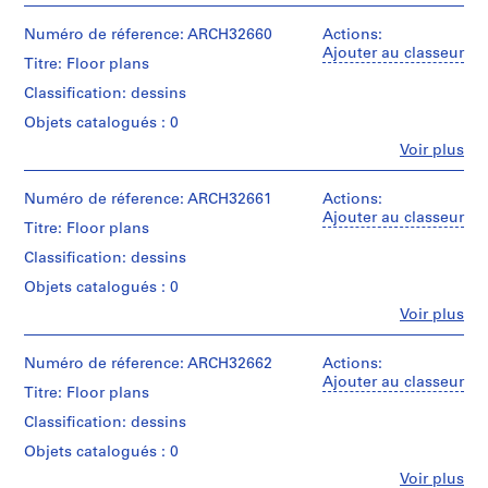
m
et
institutions:
Numéro de réference: ARCH32660
Actions:
m
Ross
Ajouter au classeur
e
Titre: Floor plans
&
r
Macdonald
Classification: dessins
H
(archive
Objets catalogués : 0
creator)
o
Fe
Voir plus
u
Personnes
Quantité
s
et
/
e
institutions:
Numéro de réference: ARCH32661
Actions:
Type
Ross
Ajouter au classeur
f
d’objet:
Titre: Floor plans
&
1
o
Macdonald
File
Classification: dessins
r
(archive
Objets catalogués : 0
D
creator)
Étape
.
Fe
Voir plus
et
Personnes
Quantité
objectif:
W
et
/
dessin
.
institutions:
Numéro de réference: ARCH32662
Actions:
Type
préliminaire
Ross
R
Ajouter au classeur
d’objet:
Titre: Floor plans
&
1
o
Collation:
Macdonald
File
Classification: dessins
s
1
(archive
drawing
s
Objets catalogués : 0
creator)
Étape
,
Fe
Voir plus
et