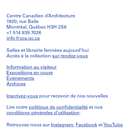
Numéro
b
et
Mention
Canadien
de
Quantité
e
objectif:
de
d'Architecture/
chemise:
/
dessin
c
crédit:
Canadian
13-
Centre Canadien d’Architecture
Type
préliminaire
Ross
Centre
,
157-
d’objet:
1920, rue Baile
&
for
01
1
1
Montréal, Québec H3H 2S6
Collation:
Macdonald
Architecture,
M
File
9
+1 514 939 7026
1
fonds
Montréal
drawing
info@cca.qc.ca
0
Collection
Étape
Centre
7
Numéro
et
Mention
Canadien
Salles et librairie fermées aujourd’hui
de
-
objectif:
de
d'Architecture/
chemise:
Accès à la collection
sur rendez-vous
dessin
1
crédit:
Canadian
13-
préliminaire
9
Ross
Centre
157-
Information au visiteur
&
for
0
01
Collation:
Expositions en cours
Macdonald
Architecture,
M
8
1
Événements
fonds
Montréal
drawing
AP013.S1.D2
Collection
Archives
Centre
Numéro
P
Mention
Canadien
de
Inscrivez-vous
pour recevoir de nos nouvelles
de
d'Architecture/
r
chemise:
crédit:
Canadian
13-
o
Lire notre
politique de confidentialité
et nos
Ross
Centre
157-
j
conditions générales d’utilisation
.
&
for
01
e
Macdonald
Architecture,
M
fonds
Montréal
t
Retrouvez-nous sur
Instagram
,
Facebook
et
YouTube
Collection
: