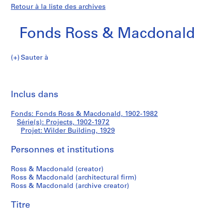
Retour à la liste des archives
Fonds Ross & Macdonald
Sauter à
F
Wilder
o
Imp
n
cet
Inclus dans
Building
d
pa
s
Fonds: Fonds Ross & Macdonald, 1902-1982
R
Série(s): Projects, 1902-1972
o
Projet: Wilder Building, 1929
s
s
Personnes et institutions
&
Ross & Macdonald (creator)
M
Ross & Macdonald (architectural firm)
a
Ross & Macdonald (archive creator)
c
d
Titre
o