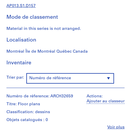
s
AP013.S1.D157
,
1
Mode de classement
9
0
Material in this series is not arranged.
2
-
Localisation
1
9
Montréal Île de Montréal Québec Canada
7
Inventaire
2
AP013.S1
Trier par:
Numéro de référence
P
r
o
Numéro de réference: ARCH32659
Actions:
j
Ajouter au classeur
Titre: Floor plans
e
t
Classification: dessins
:
Objets catalogués : 0
S
Fe
Voir plus
u
Personnes