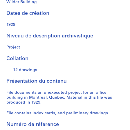
n
Wilder Building
a
l
Dates de création
d
1929
S
Niveau de description archivistique
é
r
Project
i
e
Collation
(
s
12 drawings
)
Présentation du contenu
:
P
File documents an unexecuted project for an office
r
building in Montréal, Québec. Material in this file was
o
produced in 1929.
j
e
File contains index cards, and preliminary drawings.
c
Numéro de réference
t