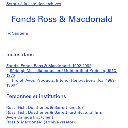
Retour à la liste des archives
Fonds Ross & Macdonald
Sauter à
F
Avon
o
Imp
n
cet
Inclus dans
Products,
d
pa
s
Interior
Fonds: Fonds Ross & Macdonald, 1902-1982
R
Série(s): Miscellaneous and Unidentified Projects, 1913-
o
1970
Renovations
s
Projet: Avon Products, Interior Renovations, [ca. 1959-
1960?]
s
&
Personnes et institutions
M
a
Ross, Fish, Duschenes & Barrett (creator)
c
Ross, Fish, Duschenes & Barrett (architectural firm)
d
Avon Canada Inc. (client)
o
Ross & Macdonald (archive creator)