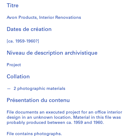
n
Titre
a
l
Avon Products, Interior Renovations
d
Dates de création
S
[ca. 1959-1960?]
é
r
Niveau de description archivistique
i
e
Project
(
s
Collation
)
:
2 photographic materials
P
r
Présentation du contenu
o
j
File documents an executed project for an office interior
design in an unknown location. Material in this file was
e
probably produced between ca. 1959 and 1960.
c
t
File contains photographs.