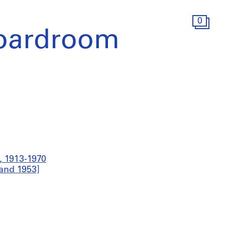
0
Boardroom
, 1913-1970
and 1953]