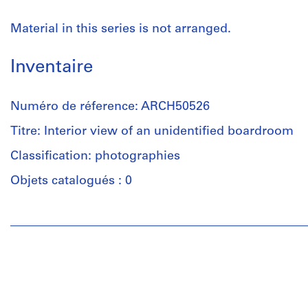
Material in this series is not arranged.
Inventaire
Numéro de réference: ARCH50526
Titre: Interior view of an unidentified boardroom
Classification: photographies
Objets catalogués : 0
Personnes
et
institutions:
Architecte-
Photos
(photographic
studio)