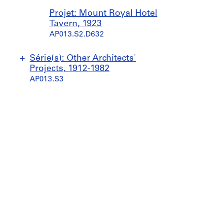
Projet: Mount Royal Hotel
Tavern, 1923
AP013.S2.D632
Série(s): Other Architects'
Projects, 1912-1982
AP013.S3
P
P
r
r
o
o
j
j
e
e
t
t
:
:
M
A
a
l
i
t
s
e
o
r