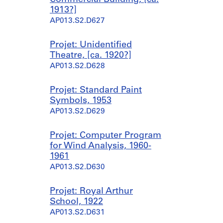
]
]
1913?]
AP013.S1.D301.SD1
AP013.S1.D348.SD1
AP013.S2.D627
Projet: Unidentified
Theatre, [ca. 1920?]
AP013.S2.D628
Projet: Standard Paint
Symbols, 1953
AP013.S2.D629
Projet: Computer Program
for Wind Analysis, 1960-
1961
AP013.S2.D630
Projet: Royal Arthur
School, 1922
AP013.S2.D631