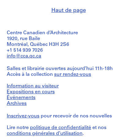
fonds
Macdonald
de
Description:
Collation:
B
Collection
(archive
Numéro
chemise:
Keefer
8
Haut de page
Centre
a
creator)
de
13-
Building,
ink
Canadien
chemise:
g
072-
Saint
on
d'Architecture/
13-
08M
Quantité
Catherine
g
linen,
Canadian
072-
/
St.
2
a
Centre
08M
Centre Canadien d’Architecture
Type
facade
graphite
for
g
d’objet:
1920, rue Baile
and
on
Architecture,
e
1
west
Montréal, Québec H3H 2S6
tracing
Montréal
File
elevation
a
+1 514 939 7026
paper
info@cca.qc.ca
n
Numéro
Collation:
Quantité
Mention
d
de
0.02
/
de
Salles et librairie ouvertes aujourd’hui 11h-18h
chemise:
E
l.
Type
crédit:
13-
Accès à la collection
sur rendez-vous
m.
x
d’objet:
Ross
072-
of
1
p
&
09L
textual
Information au visiteur
File
Macdonald
r
records
Expositions en cours
fonds
e
Collation:
Événements
Collection
s
Mention
1
Archives
Centre
de
s
photograph
Canadien
crédit:
B
d'Architecture/
Inscrivez-vous
pour recevoir de nos nouvelles
Ross
Dimensions:
Canadian
u
&
b/w
Centre
i
Lire notre
politique de confidentialité
et nos
Macdonald
(23.5
for
fonds
l
conditions générales d’utilisation
.
x
Architecture,