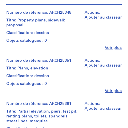
m
m
Numéro de réference: ARCH25348
Actions:
e
Ajouter au classeur
Titre: Property plans, sidewalk
r
proposal
H
Classification: dessins
o
u
Objets catalogués : 0
s
Fe
Voir plus
Personnes
e
et
f
institutions:
Numéro de réference: ARCH25351
Actions:
o
Ross
Ajouter au classeur
Titre: Plans, elevation
&
r
Macdonald
Classification: dessins
D
(archive
.
Objets catalogués : 0
creator)
W
Fe
Voir plus
Personnes
.
Quantité
et
/
R
institutions:
Numéro de réference: ARCH25361
Actions:
Type
o
Ross
Ajouter au classeur
d’objet:
Titre: Partial elevation, piers, test pit,
s
&
3
renting plans, toilets, spandrels,
Macdonald
s
File
street lines, marquise
(archive
,
creator)