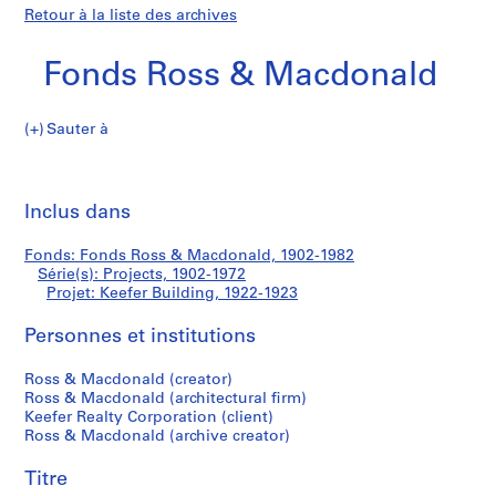
Retour à la liste des archives
Fonds Ross & Macdonald
Sauter à
F
Keefer
o
Imp
n
cet
Inclus dans
Building
d
pa
s
Fonds: Fonds Ross & Macdonald, 1902-1982
R
Série(s): Projects, 1902-1972
o
Projet: Keefer Building, 1922-1923
s
s
Personnes et institutions
&
Ross & Macdonald (creator)
M
Ross & Macdonald (architectural firm)
a
Keefer Realty Corporation (client)
c
Ross & Macdonald (archive creator)
d
o
Titre