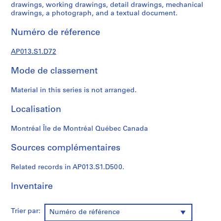
s
drawings, working drawings, detail drawings, mechanical
,
drawings, a photograph, and a textual document.
1
Numéro de réference
9
0
AP013.S1.D72
2
-
Mode de classement
1
9
Material in this series is not arranged.
7
2
Localisation
AP013.S1
Montréal Île de Montréal Québec Canada
P
r
Sources complémentaires
o
j
Related records in AP013.S1.D500.
e
Inventaire
t
:
S
Trier par:
Numéro de référence
u