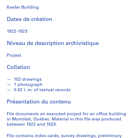
n
a
Keefer Building
l
Dates de création
d
1922-1923
S
é
Niveau de description archivistique
r
i
Project
e
Collation
(
s
102 drawings
)
1 photograph
:
0.02 l. m. of textual records
P
r
Présentation du contenu
o
j
File documents an executed project for an office building
in Montréal, Québec. Material in this file was produced
e
between 1922 and 1923.
c
t
File contains index cards, survey drawings, preliminary