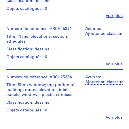
Classification: dessins
Étape
L
et
a
Objets catalogués : 0
Quantité
objectif:
c
/
Fe
Voir plus
drawings,
Personnes
Type
-
measured
et
d’objet:
d
institutions:
Numéro de réference: ARCH25371
Actions:
10
Collation:
e
Ross
Ajouter au classeur
File
3
Titre: Plans, elevations, section,
&
s
reprographic
schedules
Macdonald
-
Étape
copies
(archive
Classification: dessins
et
Î
creator)
objectif:
l
Mention
Objets catalogués : 0
dessin
de
e
Quantité
Fe
Voir plus
préliminaire
crédit:
Personnes
/
s
Ross
et
Type
,
Collation:
&
institutions:
Numéro de réference: ARCH25384
Actions:
d’objet:
10
Q
Macdonald
Ross
Ajouter au classeur
10
drawings
Titre: Shop window; top portion of
fonds
&
u
File
building, doors, elevators, brick
Collection
Macdonald
é
panels, windows, plaster cornices
Mention
Centre
(archive
Étape
b
de
Canadien
creator)
Classification: dessins
et
e
crédit:
d'Architecture/
objectif:
Ross
Canadian
Objets catalogués : 0
c
Quantité
dessin
&
Centre
/
,
Fe
Voir plus
préliminaire
Macdonald
for
Personnes
Type
1
fonds
Architecture,
et
d’objet:
Collation: