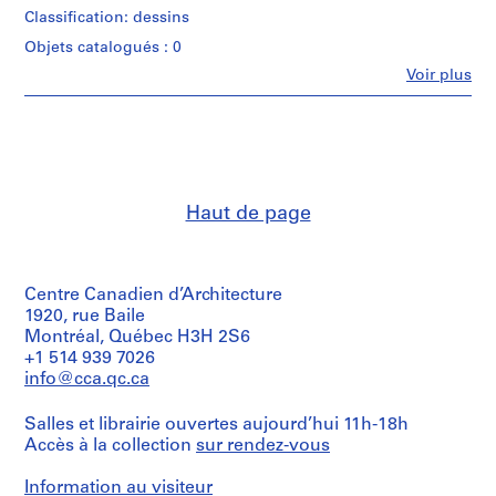
m
Classification: dessins
m
Objets catalogués : 0
e
Fe
Voir plus
r
Personnes
et
H
institutions:
o
Ross,
u
Patterson,
s
Townsend
&
e
Haut de page
Fish
f
(draughtsman)
o
Ross,
r
Patterson,
Townsend
Centre Canadien d’Architecture
D
&
1920, rue Baile
.
Fish
Montréal, Québec H3H 2S6
W
(architectural
+1 514 939 7026
.
firm)
info@cca.qc.ca
Ross
R
&
o
Salles et librairie ouvertes aujourd’hui 11h-18h
Macdonald
s
(archive
Accès à la collection
sur rendez-vous
s
creator)
,
Information au visiteur