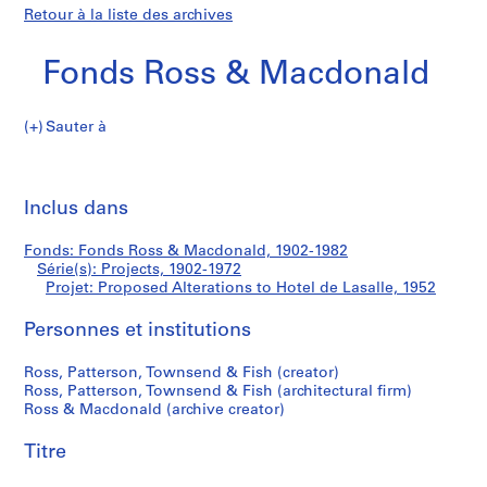
Retour à la liste des archives
Fonds Ross & Macdonald
Sauter à
F
Proposed
o
Imp
n
cet
Inclus dans
Alterations
d
pa
s
to
Fonds: Fonds Ross & Macdonald, 1902-1982
R
Série(s): Projects, 1902-1972
o
Projet: Proposed Alterations to Hotel de Lasalle, 1952
Hotel
s
s
Personnes et institutions
de
&
Ross, Patterson, Townsend & Fish (creator)
M
Lasalle
Ross, Patterson, Townsend & Fish (architectural firm)
a
Ross & Macdonald (archive creator)
c
d
Titre
o