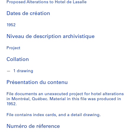
n
Proposed Alterations to Hotel de Lasalle
a
l
Dates de création
d
1952
S
Niveau de description archivistique
é
r
Project
i
e
Collation
(
s
1 drawing
)
Présentation du contenu
:
P
File documents an unexecuted project for hotel alterations
r
in Montréal, Québec. Material in this file was produced in
o
1952.
j
e
File contains index cards, and a detail drawing.
c
Numéro de réference
t