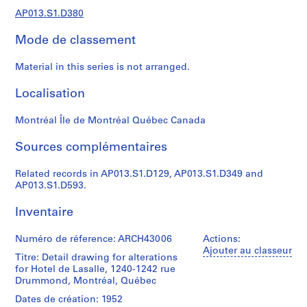
s
AP013.S1.D380
,
1
Mode de classement
9
0
Material in this series is not arranged.
2
-
Localisation
1
9
Montréal Île de Montréal Québec Canada
7
Sources complémentaires
2
AP013.S1
Related records in AP013.S1.D129, AP013.S1.D349 and
AP013.S1.D593.
P
r
Inventaire
o
j
Numéro de réference: ARCH43006
Actions:
e
Ajouter au classeur
Titre: Detail drawing for alterations
t
for Hotel de Lasalle, 1240-1242 rue
:
Drummond, Montréal, Québec
S
Dates de création: 1952
u