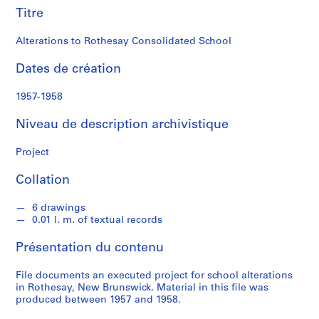
n
Titre
a
l
Alterations to Rothesay Consolidated School
d
Dates de création
S
1957-1958
é
r
Niveau de description archivistique
i
e
Project
(
s
Collation
)
:
6 drawings
P
0.01 l. m. of textual records
r
Présentation du contenu
o
j
File documents an executed project for school alterations
e
in Rothesay, New Brunswick. Material in this file was
c
produced between 1957 and 1958.
t