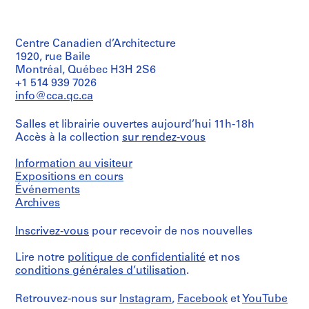
9
/
Ross
Architecture,
13-
Type
&
0
Montréal
512-
Quantité
d’objet:
Macdonald
2
01M
/
1
fonds
Numéro
Centre Canadien d’Architecture
-
Type
File
Collection
de
d’objet:
1920, rue Baile
1
Centre
chemise:
1
Montréal, Québec H3H 2S6
Collation:
9
Canadien
13-
File
+1 514 939 7026
1
d'Architecture/
0
512-
file
info@cca.qc.ca
Canadian
01M
3
Collation:
Centre
1
AP013.S1.D1
for
Mention
Salles et librairie ouvertes aujourd’hui 11h-18h
file
Architecture,
de
Accès à la collection
sur rendez-vous
P
Montréal
crédit:
Mention
Ross
r
Information au visiteur
de
&
Numéro
o
crédit:
Expositions en cours
Macdonald
de
j
Ross
Événements
fonds
chemise:
&
e
Collection
Archives
13-
Macdonald
Centre
512-
t
fonds
Canadien
02T
:
Inscrivez-vous
pour recevoir de nos nouvelles
Collection
d'Architecture/
R
Centre
Canadian
Lire notre
politique de confidentialité
et nos
Canadien
o
Centre
d'Architecture/
conditions générales d’utilisation
.
for
s
Canadian
Architecture,
l
Centre
Montréal
Retrouvez-nous sur
Instagram
,
Facebook
et
YouTube
y
for