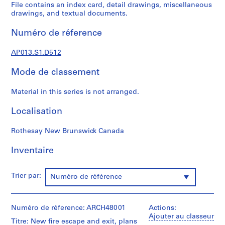
s
File contains an index card, detail drawings, miscellaneous
,
drawings, and textual documents.
1
Numéro de réference
9
0
AP013.S1.D512
2
-
Mode de classement
1
9
Material in this series is not arranged.
7
2
Localisation
AP013.S1
Rothesay New Brunswick Canada
P
r
Inventaire
o
j
Trier par:
Numéro de référence
e
t
:
Numéro de réference: ARCH48001
Actions:
S
Ajouter au classeur
Titre: New fire escape and exit, plans
u