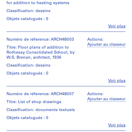
for addition to heating systems
m
m
Classification: dessins
e
Objets catalogués : 0
r
Fe
Voir plus
H
Personnes
et
o
institutions:
Numéro de réference: ARCH48003
Actions:
u
Ross
Ajouter au classeur
Titre: Floor plans of addition to
s
&
Rothesay Consolidated School, by
e
Macdonald
W.S. Brenan, architect, 1936
(archive
f
creator)
Classification: dessins
o
r
Objets catalogués : 0
Quantité
D
/
Fe
Voir plus
Personnes
.
Type
et
d’objet:
W
institutions:
Numéro de réference: ARCH48007
Actions:
2
.
Ross
Ajouter au classeur
File
Titre: List of shop drawings
R
&
Macdonald
o
Classification: documents textuels
Collation:
(archive
2
s
Objets catalogués : 0
creator)
drawings
s
Fe
Voir plus
,
Personnes
Quantité
Méthode