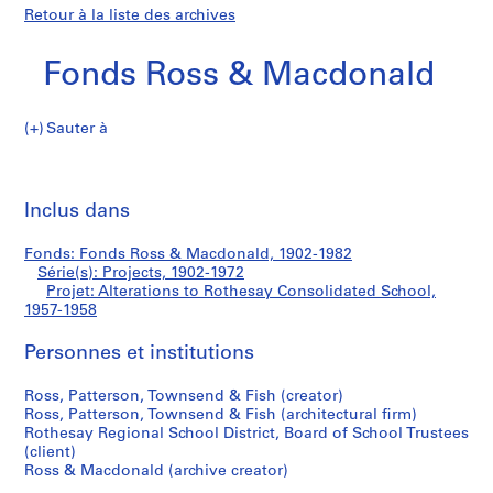
Retour à la liste des archives
Fonds Ross & Macdonald
Sauter à
F
Alterations
o
Imp
n
cet
Inclus dans
to
d
pa
s
Rothesay
Fonds: Fonds Ross & Macdonald, 1902-1982
R
Série(s): Projects, 1902-1972
o
Projet: Alterations to Rothesay Consolidated School,
Consolidated
s
1957-1958
s
School
Personnes et institutions
&
M
Ross, Patterson, Townsend & Fish (creator)
a
Ross, Patterson, Townsend & Fish (architectural firm)
c
Rothesay Regional School District, Board of School Trustees
d
(client)
o
Ross & Macdonald (archive creator)