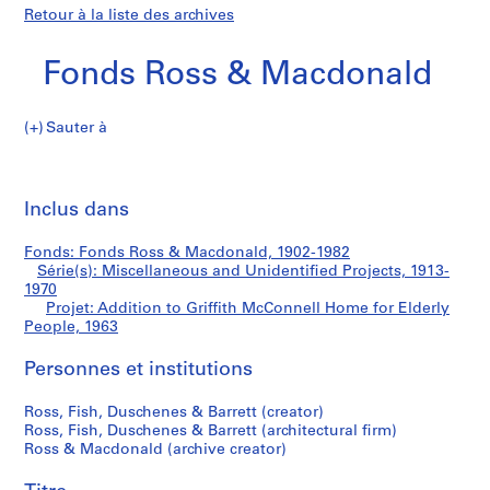
Retour à la liste des archives
Fonds Ross & Macdonald
Sauter à
F
Addition
o
Imp
n
cet
Inclus dans
to
d
pa
s
Griffith
Fonds: Fonds Ross & Macdonald, 1902-1982
R
Série(s): Miscellaneous and Unidentified Projects, 1913-
o
1970
McConnell
s
Projet: Addition to Griffith McConnell Home for Elderly
People, 1963
s
Home
&
Personnes et institutions
M
for
a
Ross, Fish, Duschenes & Barrett (creator)
c
Elderly
Ross, Fish, Duschenes & Barrett (architectural firm)
d
Ross & Macdonald (archive creator)
People
o