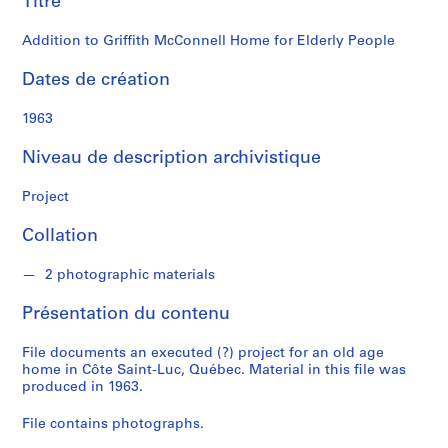
Titre
n
a
Addition to Griffith McConnell Home for Elderly People
l
d
Dates de création
S
1963
é
Niveau de description archivistique
r
i
Project
e
(
Collation
s
)
2 photographic materials
:
P
Présentation du contenu
r
o
File documents an executed (?) project for an old age
j
home in Côte Saint-Luc, Québec. Material in this file was
produced in 1963.
e
c
File contains photographs.
t