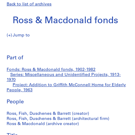
Back to list of archives
Ross & Macdonald fonds
Jump to
R
Addition
o
Pri
s
thi
Part of
to
s
pa
&
Griffith
Fonds: Ross & Macdonald fonds, 1902-1982
M
Series: Miscellaneous and Unidentified Projects, 1913-
a
1970
McConnell
c
Project: Addition to Griffith McConnell Home for Elderly
People, 1963
d
Home
o
People
n
for
a
Ross, Fish, Duschenes & Barrett (creator)
l
Elderly
Ross, Fish, Duschenes & Barrett (architectural firm)
d
Ross & Macdonald (archive creator)
People
f