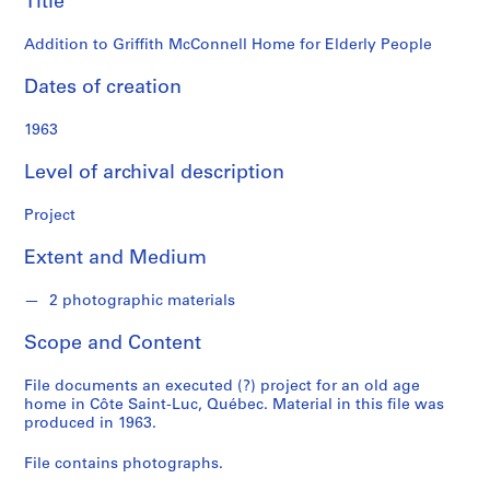
Title
o
n
Addition to Griffith McConnell Home for Elderly People
d
s
Dates of creation
S
1963
e
Level of archival description
r
i
Project
e
s
Extent and Medium
:
P
2 photographic materials
r
o
Scope and Content
j
e
File documents an executed (?) project for an old age
c
home in Côte Saint-Luc, Québec. Material in this file was
produced in 1963.
t
s
File contains photographs.
,