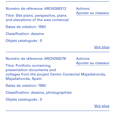
t
i
Numéro de réference: ARCH268313
Actions:
v
Ajouter au classeur
Titre: Site plans, perspective, plans
o
and elevations of the area comercial
y
Dates de création: 1992
p
Classification: dessins
i
s
Objets catalogués : 0
c
Fe
Voir plus
Personnes
i
et
n
institutions:
Numéro de réference: ARCH269276
Actions:
a
Abalos
Ajouter au classeur
Titre: Portfolio containing
c
&
presentation documents and
Herreros
u
collages from the project Centro Comercial Majadahonda,
(archive
b
Majadahonda, Spain
creator)
i
Dates de création: 1992
e
Quantité
Classification: dessins, photographies
r
/
Type
t
Objets catalogués : 0
d’objet:
a
Fe
Voir plus
1
Personnes
d
File
et