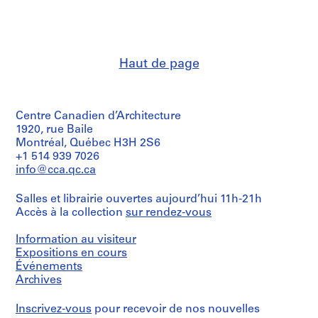
e
institutions:
V
Étape
Abalos
et
a
&
objectif:
Herreros
l
dessin
(architectural
l
Haut de page
de
firm)
e
présentation
Abalos
c
&
Collation:
Herreros
a
6
(archive
Centre Canadien d’Architecture
s
electrophotographic
creator)
1920, rue Baile
,
prints,
Montréal, Québec H3H 2S6
M
1
Description:
+1 514 939 7026
electrophotographic
a
Contains
info@cca.qc.ca
print
plans,
d
with
collages,
r
glued
Salles et librairie ouvertes aujourd’hui 11h-21h
presentation
i
pieces
Accès à la collection
sur rendez-vous
documents,
of
d
sketches
electrophotographic
and
,
Information au visiteur
prints,
colour
Expositions en cours
S
1
prints
Événements
p
electrophotographic
of
Archives
print
a
photographs,
with
plans
i
glued
Inscrivez-vous
pour recevoir de nos nouvelles
and
n