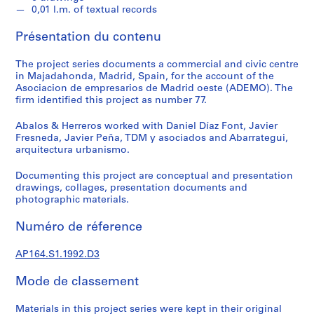
e
0,01 l.m. of textual records
c
t
Présentation du contenu
u
r
The project series documents a commercial and civic centre
a
in Majadahonda, Madrid, Spain, for the account of the
Asociacion de empresarios de Madrid oeste (ADEMO). The
l
firm identified this project as number 77.
p
r
Abalos & Herreros worked with Daniel Díaz Font, Javier
o
Fresneda, Javier Peña, TDM y asociados and Abarrategui,
j
arquitectura urbanismo.
e
Documenting this project are conceptual and presentation
c
drawings, collages, presentation documents and
t
photographic materials.
s
,
Numéro de réference
1
9
AP164.S1.1992.D3
5
Mode de classement
3
-
Materials in this project series were kept in their original
2