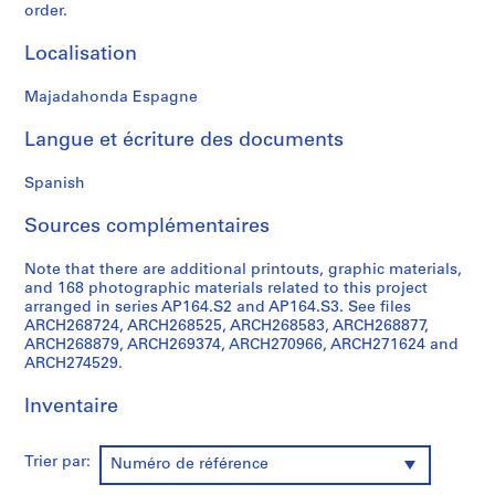
order.
0
0
Localisation
9
AP164.S1
Majadahonda Espagne
P
Langue et écriture des documents
r
o
Spanish
j
Sources complémentaires
e
t
Note that there are additional printouts, graphic materials,
:
and 168 photographic materials related to this project
P
arranged in series AP164.S2 and AP164.S3. See files
o
ARCH268724, ARCH268525, ARCH268583, ARCH268877,
l
ARCH268879, ARCH269374, ARCH270966, ARCH271624 and
ARCH274529.
i
d
Inventaire
e
p
o
Trier par:
Numéro de référence
r