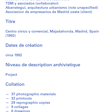
r
TDM y asociados (collaborator)
e
Abarrategui, arquitectura urbanismo (role unspecified)
r
Asociacion de empresarios de Madrid oeste (client)
o
s
Titre
Centro cívico y comercial, Majadahonda, Madrid, Spain
S
(1992)
é
r
Dates de création
i
e
circa 1992
(
Niveau de description archivistique
s
)
Project
:
A
Collation
r
c
37 photographic materials
h
32 printouts
i
29 reprographic copies
9 collages
t
6 drawings