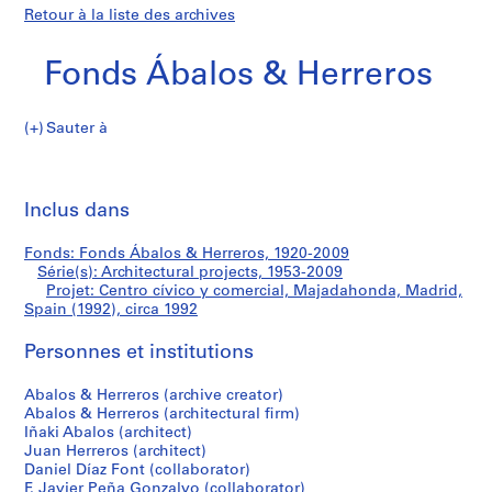
Retour à la liste des archives
Fonds Ábalos & Herreros
Sauter à
F
Centro
o
Imp
n
cet
Inclus dans
cívico
d
pa
s
y
Fonds: Fonds Ábalos & Herreros, 1920-2009
Á
Série(s): Architectural projects, 1953-2009
b
Projet: Centro cívico y comercial, Majadahonda, Madrid,
comercial,
a
Spain (1992), circa 1992
l
Majadahonda,
Personnes et institutions
o
s
Madrid,
Abalos & Herreros (archive creator)
&
Abalos & Herreros (architectural firm)
H
Spain
Iñaki Abalos (architect)
e
Juan Herreros (architect)
(1992)
r
Daniel Díaz Font (collaborator)
F. Javier Peña Gonzalvo (collaborator)