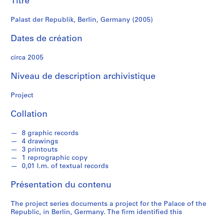
Titre
r
e
Palast der Republik, Berlin, Germany (2005)
r
o
Dates de création
s
circa 2005
S
Niveau de description archivistique
é
r
Project
i
e
Collation
(
s
8 graphic records
)
4 drawings
:
3 printouts
A
1 reprographic copy
0,01 l.m. of textual records
r
c
Présentation du contenu
h
i
The project series documents a project for the Palace of the
t
Republic, in Berlin, Germany. The firm identified this