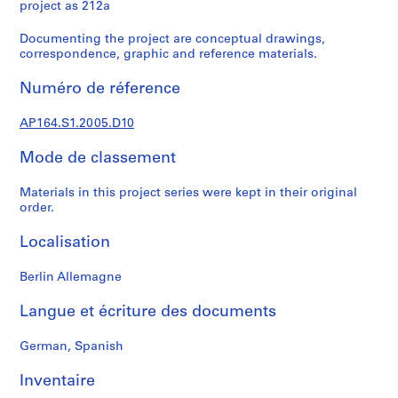
e
project as 212a
c
Documenting the project are conceptual drawings,
t
correspondence, graphic and reference materials.
u
r
Numéro de réference
a
l
AP164.S1.2005.D10
p
r
Mode de classement
o
j
Materials in this project series were kept in their original
order.
e
c
Localisation
t
s
Berlin Allemagne
,
1
Langue et écriture des documents
9
5
German, Spanish
3
-
Inventaire
2