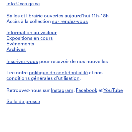
File's
t
info@cca.qc.ca
title:
i
Palast
v
Salles et librairie ouvertes aujourd’hui 11h-18h
der
o
Accès à la collection
sur rendez-vous
Republik,
Berlin.
y
Information au visiteur
p
Contains
Expositions en cours
i
as
Événements
s
well
Archives
c
a
few
i
Inscrivez-vous
pour recevoir de nos nouvelles
conceptual
n
drawings.
a
Lire notre
politique de confidentialité
et nos
c
Quantité
conditions générales d’utilisation
.
u
/
Type
b
Retrouvez-nous sur
Instagram
,
Facebook
et
YouTube
d’objet:
i
1
e
Salle de presse
file
r
Collation:
t
8
a
graphic
d
records,