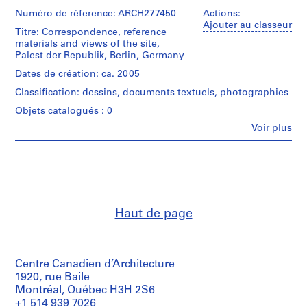
0
Numéro de réference: ARCH277450
Actions:
Ajouter au classeur
0
Titre: Correspondence, reference
9
materials and views of the site,
Palest der Republik, Berlin, Germany
AP164.S1
Dates de création: ca. 2005
P
Classification: dessins, documents textuels, photographies
r
o
Objets catalogués : 0
j
Fe
Voir plus
Personnes
e
et
t
institutions:
:
Abalos
&
P
Herreros
o
(architectural
l
Haut de page
firm)
i
Abalos
&
d
Herreros
e
(archive
Centre Canadien d’Architecture
p
creator)
1920, rue Baile
o
Montréal, Québec H3H 2S6
r
Description:
+1 514 939 7026