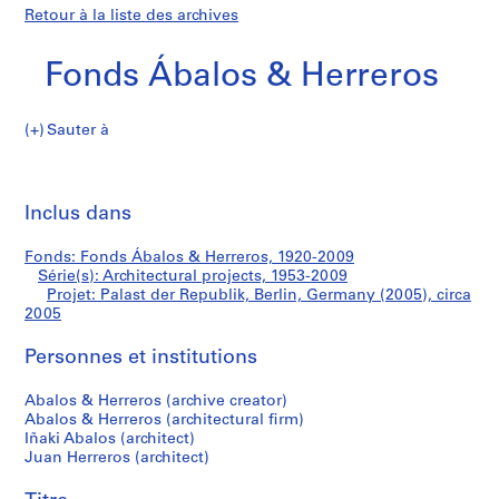
Retour à la liste des archives
Fonds Ábalos & Herreros
Sauter à
F
Palast
o
Imp
n
cet
Inclus dans
der
d
pa
s
Republik,
Fonds: Fonds Ábalos & Herreros, 1920-2009
Á
Série(s): Architectural projects, 1953-2009
b
Projet: Palast der Republik, Berlin, Germany (2005), circa
Berlin,
a
2005
l
Germany
Personnes et institutions
o
s
(2005)
Abalos & Herreros (archive creator)
&
Abalos & Herreros (architectural firm)
H
Iñaki Abalos (architect)
e
Juan Herreros (architect)
r