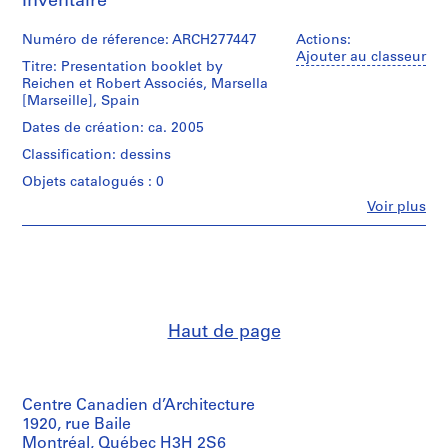
Inventaire
0
0
Numéro de réference: ARCH277447
Actions:
Ajouter au classeur
9
Titre: Presentation booklet by
AP164.S1
Reichen et Robert Associés, Marsella
[Marseille], Spain
P
Dates de création: ca. 2005
r
Classification: dessins
o
Objets catalogués : 0
j
e
Fe
Voir plus
Personnes
t
et
:
institutions:
P
Reichen
et
o
Robert
l
(issuing
i
Haut de page
body)
d
Abalos
&
e
Herreros
p
(archive
Centre Canadien d’Architecture
o
creator)
1920, rue Baile
r
Montréal, Québec H3H 2S6