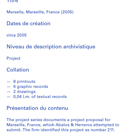
Titre
r
e
Marsella, Marseille, France (2005)
r
o
Dates de création
s
circa 2005
S
Niveau de description archivistique
é
r
Project
i
e
Collation
(
s
8 printouts
)
6 graphic records
:
2 drawings
A
0,04 l.m. of textual records
r
Présentation du contenu
c
h
The project series documents a project proposal for
i
Marseille, France, which Abalos & Herreros attempted to
t
submit. The firm identified this project as number 211.