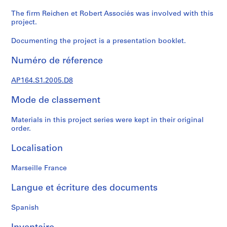
e
c
The firm Reichen et Robert Associés was involved with this
project.
t
u
Documenting the project is a presentation booklet.
r
a
Numéro de réference
l
p
AP164.S1.2005.D8
r
o
Mode de classement
j
e
Materials in this project series were kept in their original
order.
c
t
Localisation
s
,
Marseille France
1
9
Langue et écriture des documents
5
3
Spanish
-
2