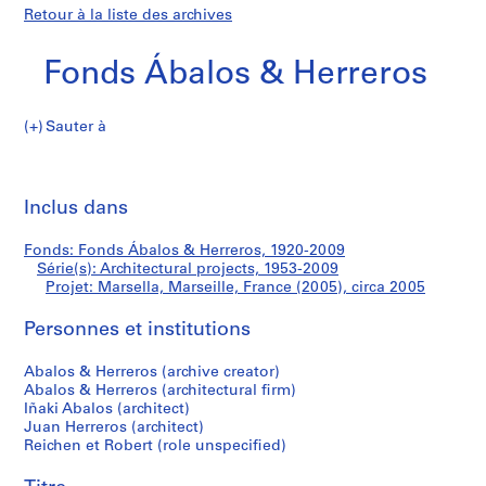
Retour à la liste des archives
Fonds Ábalos & Herreros
Sauter à
F
Marsella,
o
Imp
n
cet
Inclus dans
Marseille,
d
pa
s
France
Fonds: Fonds Ábalos & Herreros, 1920-2009
Á
Série(s): Architectural projects, 1953-2009
b
Projet: Marsella, Marseille, France (2005), circa 2005
(2005)
a
l
Personnes et institutions
o
Abalos & Herreros (archive creator)
s
Abalos & Herreros (architectural firm)
&
Iñaki Abalos (architect)
H
Juan Herreros (architect)
e
Reichen et Robert (role unspecified)
r