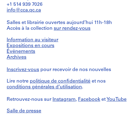
t
Description:
+1 514 939 7026
File's
i
info@cca.qc.ca
title:
v
211
o
Salles et librairie ouvertes aujourd’hui 11h-18h
Marsella
y
Accès à la collection
sur rendez-vous
p
Quantité
/
Information au visiteur
i
Type
Expositions en cours
s
d’objet:
Événements
c
1
Archives
i
File
n
Inscrivez-vous
pour recevoir de nos nouvelles
Collation:
a
8
c
Lire notre
politique de confidentialité
et nos
printouts,
u
6
conditions générales d’utilisation
.
b
graphic
records,
i
Retrouvez-nous sur
Instagram
,
Facebook
et
YouTube
2
e
drawings
r
Salle de presse
t
Dimensions:
book:
a
29,7
d
×