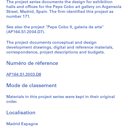
e
The project series documents the design for exhibition
halls and offices for the Pepe Cobo art gallery on Argensola
c
Street, Madrid, Spain. The firm identified this project as
t
number 171.
u
r
See also the project "Pepe Cobo II, galería de arte"
a
(AP164.S1.2004.D7).
l
The project documents conceptual and design
p
development drawings, digital and reference materials,
r
correspondence, project descriptions and budgets.
o
j
Numéro de réference
e
c
AP164.S1.2003.D8
t
s
Mode de classement
,
Materials in this project series were kept in their original
1
order.
9
5
Localisation
3
-
Madrid Espagne
2