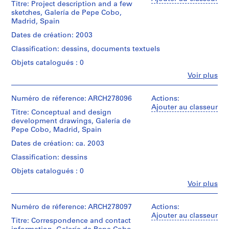
t
Titre: Project description and a few
&
sketches, Galería de Pepe Cobo,
i
Herreros
Madrid, Spain
(architectural
v
firm)
Dates de création: 2003
o
Abalos
y
Classification: dessins, documents textuels
&
p
Herreros
Objets catalogués : 0
(archive
i
Fe
Voir plus
creator)
s
Personnes
c
et
Description:
institutions:
Numéro de réference: ARCH278096
Actions:
i
Contains
Abalos
Ajouter au classeur
n
sketches,
Titre: Conceptual and design
&
plans
development drawings, Galería de
a
Herreros
and
Pepe Cobo, Madrid, Spain
c
(architectural
sections.
firm)
u
Dates de création: ca. 2003
Abalos
b
Quantité
Classification: dessins
&
i
/
Herreros
Objets catalogués : 0
Type
e
(archive
d’objet:
Fe
Voir plus
creator)
r
Personnes
1
t
et
File
Description:
institutions:
Numéro de réference: ARCH278097
Actions:
a
File's
Abalos
Ajouter au classeur
d
Collation:
title:
Titre: Correspondence and contact
&
4