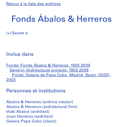
Retour à la liste des archives
Fonds Ábalos & Herreros
Sauter à
F
Galería
o
Imp
n
cet
Inclus dans
de
d
pa
s
Pepe
Fonds: Fonds Ábalos & Herreros, 1920-2009
Á
Série(s): Architectural projects, 1953-2009
b
Projet: Galería de Pepe Cobo, Madrid, Spain (2003),
Cobo,
a
2003
l
Madrid,
Personnes et institutions
o
s
Spain
Abalos & Herreros (archive creator)
&
Abalos & Herreros (architectural firm)
H
(2003)
Iñaki Abalos (architect)
e
Juan Herreros (architect)
r
Galería Pepe Cobo (client)