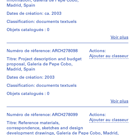
e
171:
information, Galería de Pepe Cobo,
Herreros
graphite
Proyecto
Madrid, Spain
V
(architectural
on
de
firm)
a
Dates de création: ca. 2003
inkjet
habilitación:
Abalos
l
prints,
Galería
Classification: documents textuels
&
3
l
Pepe
Herreros
Objets catalogués : 0
graphite
Cobo
e
(archive
and
[...]:
Fe
Voir plus
creator)
c
black
Personnes
memoria.
a
ink
et
Description:
on
s
institutions:
Numéro de réference: ARCH278098
Actions:
Quantité
File's
inkjet
Abalos
Ajouter au classeur
,
/
title:
Titre: Project description and budget
prints,
&
Type
M
171:
proposal, Galería de Pepe Cobo,
3
Herreros
d’objet:
Proyecto
Madrid, Spain
a
graphite
(architectural
1
de
on
d
firm)
Dates de création: 2003
file
habilitación:
translucent
Abalos
r
Galería
Classification: documents textuels
paper
&
i
Collation:
Pepe
Herreros
Objets catalogués : 0
3
Cobo
d
(archive
Dimensions:
reprographic
[...]:
Fe
,
Voir plus
creator)
portfolio:
copies,
Personnes
documentación
43,1
S
1
et
gráfica.
×
Description:
p
drawing
institutions:
Numéro de réference: ARCH278099
Actions:
60,5
File's
Abalos
Ajouter au classeur
a
Quantité
×
title:
Titre: Reference materials,
&
Dimensions:
/
i
0,8
171:
correspondence, sketches and design
Herreros
records:
Type
cm
n
Proyecto
development drawings, Galería de Pepe Cobo, Madrid,