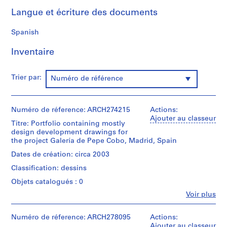
0
Langue et écriture des documents
0
9
Spanish
AP164.S1
Inventaire
P
r
Trier par:
Numéro de référence
o
j
e
Numéro de réference: ARCH274215
Actions:
t
Ajouter au classeur
Titre: Portfolio containing mostly
:
design development drawings for
P
the project Galería de Pepe Cobo, Madrid, Spain
o
Dates de création: circa 2003
l
i
Classification: dessins
d
Objets catalogués : 0
e
Fe
Voir plus
p
Personnes
et
o
institutions:
Numéro de réference: ARCH278095
Actions:
r
Abalos
Ajouter au classeur