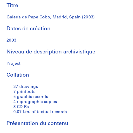
r
Titre
e
r
Galería de Pepe Cobo, Madrid, Spain (2003)
o
s
Dates de création
2003
S
é
Niveau de description archivistique
r
i
Project
e
(
Collation
s
)
37 drawings
:
7 printouts
A
5 graphic records
4 reprographic copies
r
3 CD-Rs
c
0,07 l.m. of textual records
h
i
Présentation du contenu
t