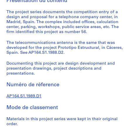
Présentation du contenu
e
c
The project series documents the competition entry of a
t
design and proposal for a telephone company center, in
u
Madrid, Spain. The complex included offices, calculation
r
center, parking, workshops, public service areas, etc. The
a
firm identified this project as number 56.
l
The telecommunications antenna is the same that was
p
developed for the project Prototipo Estructural, in Cáceres,
r
Spain. See AP164.S1.1988.D2.
o
j
Documenting this project are design development and
presentation drawings, project descriptions and
e
presentations.
c
t
Numéro de réference
s
,
AP164.S1.1989.D1
1
9
Mode de classement
5
3
Materials in this project series were kept in their original
-
order.
2