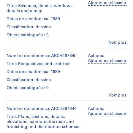
e
Abalos
Ajouter au classeur
Titre: Schemes, details, windows
V
Étape
&
details and a map
et
a
Herreros
objectif:
(archive
l
Dates de création: ca. 1989
dessin
creator)
l
de
Classification: dessins
e
présentation
Quantité
Objets catalogués : 0
c
/
Fe
Voir plus
Collation:
a
Type
Personnes
2
d’objet:
s
et
black
1
institutions:
Numéro de réference: ARCH267840
Actions:
,
ink
File
Abalos
Ajouter au classeur
M
on
Titre: Perspectives and sketches
&
translucent
a
Étape
Herreros
Dates de création: ca. 1989
paper
et
d
(archive
objectif:
Classification: dessins
creator)
r
Dimensions:
dessin
i
Objets catalogués : 0
sheet:
de
Quantité
90,1
d
présentation
Fe
Voir plus
/
×
Personnes
,
Type
80,7
et
Collation:
S
d’objet:
cm
institutions:
Numéro de réference: ARCH267844
Actions:
9
1
p
Abalos
Ajouter au classeur
black
File
Titre: Plans, sections, details,
&
a
Localisation:
ink
elevations, axonometric map and
Herreros
Madrid
i
with
furnishing and distribution schemes
Étape
(archive
Espagne
adhesive
n
et