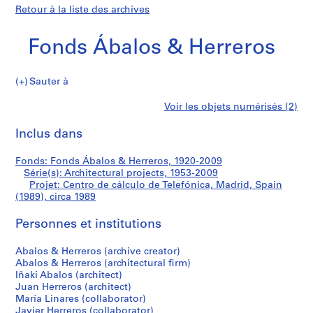
Retour à la liste des archives
Fonds Ábalos & Herreros
Sauter à
F
Centro
Voir les objets numérisés (2)
o
Imprimer
n
cette
Inclus dans
de
d
page
s
cálculo
Fonds: Fonds Ábalos & Herreros, 1920-2009
Á
Série(s): Architectural projects, 1953-2009
b
Projet: Centro de cálculo de Telefónica, Madrid, Spain
de
a
(1989), circa 1989
l
Telefónica,
Personnes et institutions
o
s
Madrid,
Abalos & Herreros (archive creator)
&
Abalos & Herreros (architectural firm)
H
Spain
Iñaki Abalos (architect)
e
Juan Herreros (architect)
(1989)
r
María Linares (collaborator)
Javier Herreros (collaborator)