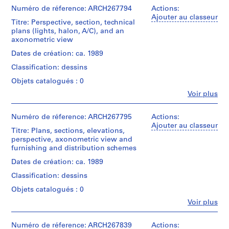
t
Numéro de réference: ARCH267794
Actions:
i
Ajouter au classeur
Titre: Perspective, section, technical
v
plans (lights, halon, A/C), and an
o
axonometric view
y
Dates de création: ca. 1989
p
Classification: dessins
i
s
Objets catalogués : 0
c
Fe
Voir plus
Personnes
i
et
n
institutions:
Numéro de réference: ARCH267795
Actions:
a
Abalos
Ajouter au classeur
Titre: Plans, sections, elevations,
c
&
perspective, axonometric view and
Herreros
u
furnishing and distribution schemes
(archive
b
creator)
Dates de création: ca. 1989
i
e
Classification: dessins
Quantité
r
/
Objets catalogués : 0
Type
t
Fe
Voir plus
d’objet:
a
Personnes
1
et
d
File
institutions:
Numéro de réference: ARCH267839
Actions: