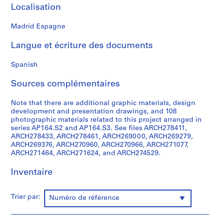
Localisation
0
0
Madrid Espagne
9
AP164.S1
Langue et écriture des documents
P
Spanish
r
o
Sources complémentaires
j
e
Note that there are additional graphic materials, design
t
development and presentation drawings, and 108
photographic materials related to this project arranged in
:
series AP164.S2 and AP164.S3. See files ARCH278411,
P
ARCH278433, ARCH278461, ARCH269000, ARCH269279,
o
ARCH269376, ARCH270960, ARCH270966, ARCH271077,
l
ARCH271464, ARCH271624, and ARCH274529.
i
Inventaire
d
e
p
Trier par:
Numéro de référence
o
r