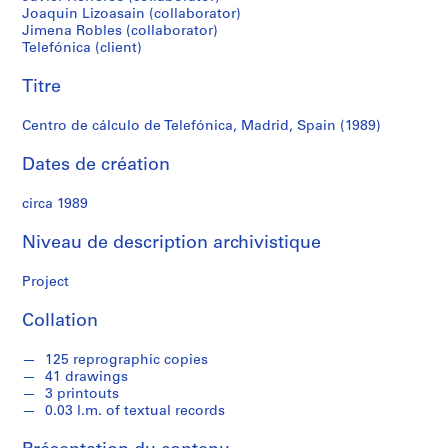
r
Joaquin Lizoasain (collaborator)
e
Jimena Robles (collaborator)
r
Telefónica (client)
o
s
Titre
Centro de cálculo de Telefónica, Madrid, Spain (1989)
S
é
Dates de création
r
i
circa 1989
e
Niveau de description archivistique
(
s
Project
)
:
Collation
A
r
125 reprographic copies
c
41 drawings
h
3 printouts
i
0.03 l.m. of textual records
t