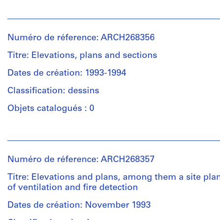
(archive
Personnes
creator)
et
institutions:
Quantité
Numéro de réference: ARCH268356
Abalos
/
&
Titre: Elevations, plans and sections
Type
Herreros
d’objet:
(archive
Dates de création: 1993-1994
1
creator)
reprographic
Classification: dessins
copy(ies)
Quantité
Objets catalogués : 0
/
Étape
Type
Personnes
et
d’objet:
et
objectif:
1
institutions:
dessins
File
Numéro de réference: ARCH268357
Abalos
d'exécution
&
Titre: Elevations and plans, among them a site pla
Étape
Herreros
of ventilation and fire detection
Collation:
et
(archive
1
objectif:
creator)
Dates de création: November 1993
black
design