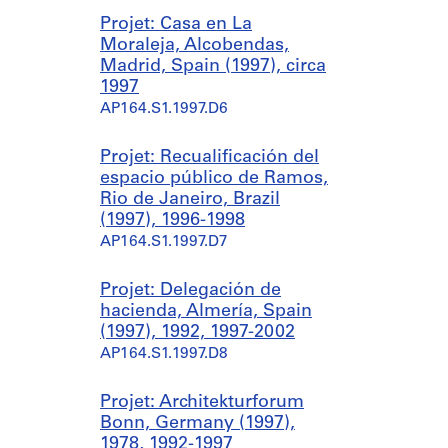
Projet: Casa en La
Moraleja, Alcobendas,
Madrid, Spain (1997), circa
1997
AP164.S1.1997.D6
Projet: Recualificación del
espacio público de Ramos,
Rio de Janeiro, Brazil
(1997), 1996-1998
AP164.S1.1997.D7
Projet: Delegación de
hacienda, Almería, Spain
(1997), 1992, 1997-2002
AP164.S1.1997.D8
Projet: Architekturforum
Bonn, Germany (1997),
1978, 1992-1997