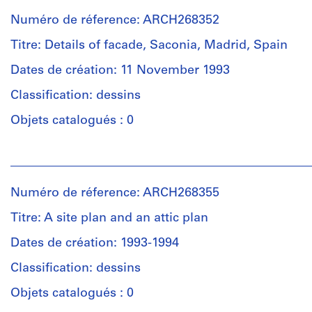
Numéro de réference: ARCH268352
Titre: Details of facade, Saconia, Madrid, Spain
Dates de création: 11 November 1993
Classification: dessins
Objets catalogués : 0
Personnes
et
institutions:
Numéro de réference: ARCH268355
Abalos
&
Titre: A site plan and an attic plan
Herreros
(architectural
Dates de création: 1993-1994
firm)
Classification: dessins
Abalos
&
Objets catalogués : 0
Herreros