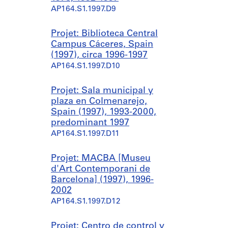
AP164.S1.1997.D9
Projet: Biblioteca Central
Campus Cáceres, Spain
(1997), circa 1996-1997
AP164.S1.1997.D10
Projet: Sala municipal y
plaza en Colmenarejo,
Spain (1997), 1993-2000,
predominant 1997
AP164.S1.1997.D11
Projet: MACBA [Museu
d'Art Contemporani de
Barcelona] (1997), 1996-
2002
AP164.S1.1997.D12
Projet: Centro de control y