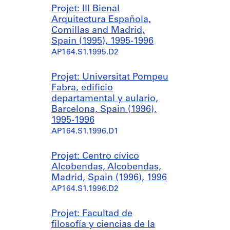
Projet: III Bienal
Arquitectura Española,
Comillas and Madrid,
Spain (1995), 1995-1996
AP164.S1.1995.D2
Projet: Universitat Pompeu
Fabra, edificio
departamental y aulario,
Barcelona, Spain (1996),
1995-1996
AP164.S1.1996.D1
Projet: Centro cívico
Alcobendas, Alcobendas,
Madrid, Spain (1996), 1996
AP164.S1.1996.D2
Projet: Facultad de
filosofía y ciencias de la