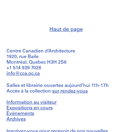
et
t
institutions:
i
Description:
Abalos
File's
v
&
title:
Herreros
o
New
(archive
y
Canal
Haut de page
creator)
p
Town,
China:
i
Quantité
info
s
/
concurso.
Centre Canadien d’Architecture
Type
c
d’objet:
1920, rue Baile
i
Quantité
1
Montréal, Québec H3H 2S6
n
/
File
+1 514 939 7026
Type
a
info@cca.qc.ca
d’objet:
c
Collation:
1
1
u
file
Salles et librairie ouvertes aujourd’hui 11h-17h
CD-
b
Accès à la collection
sur rendez-vous
R
i
Collation:
3
e
Information au visiteur
Localisation:
printouts,
r
Shanghai
Expositions en cours
0.01
Chine
Événements
t
l.m.
Archives
a
of
Mention
textual
d
de
records
Inscrivez-vous
pour recevoir de nos nouvelles