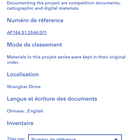
e
Documenting the project are competition documents,
c
cartographic and digital materials.
t
Numéro de réference
u
r
AP164.S1.2004.D11
a
l
Mode de classement
p
r
Materials in this project series were kept in their original
o
order.
j
e
Localisation
c
t
Shanghai Chine
s
Langue et écriture des documents
,
1
Chinese , English
9
5
Inventaire
3
-
2
Trier par:
Numéro de référence