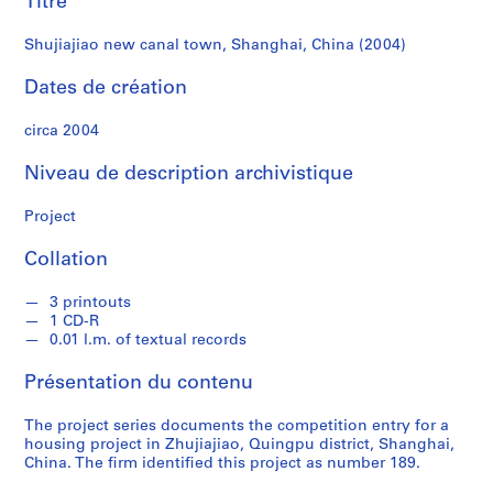
Titre
r
e
Shujiajiao new canal town, Shanghai, China (2004)
r
o
Dates de création
s
circa 2004
S
Niveau de description archivistique
é
r
Project
i
e
Collation
(
s
3 printouts
)
1 CD-R
:
0.01 l.m. of textual records
A
Présentation du contenu
r
c
The project series documents the competition entry for a
h
housing project in Zhujiajiao, Quingpu district, Shanghai,
i
China. The firm identified this project as number 189.
t