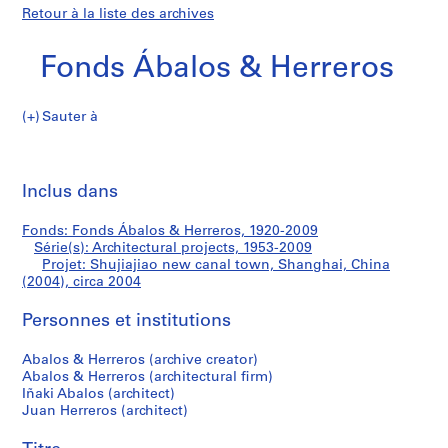
Retour à la liste des archives
Fonds Ábalos & Herreros
Sauter à
F
Shujiajiao
o
Imp
n
cet
Inclus dans
new
d
pa
s
canal
Fonds: Fonds Ábalos & Herreros, 1920-2009
Á
Série(s): Architectural projects, 1953-2009
b
Projet: Shujiajiao new canal town, Shanghai, China
town,
a
(2004), circa 2004
l
Shanghai,
Personnes et institutions
o
s
China
Abalos & Herreros (archive creator)
&
Abalos & Herreros (architectural firm)
H
(2004)
Iñaki Abalos (architect)
e
Juan Herreros (architect)
r