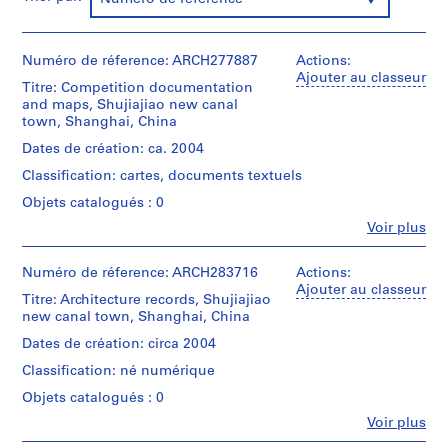
0
0
9
Numéro de réference: ARCH277887
Actions:
Ajouter au classeur
AP164.S1
Titre: Competition documentation
and maps, Shujiajiao new canal
P
town, Shanghai, China
r
Dates de création: ca. 2004
o
Classification: cartes, documents textuels
j
Objets catalogués : 0
e
t
Fe
Voir plus
Personnes
:
et
P
institutions:
Numéro de réference: ARCH283716
Actions:
o
Abalos
Ajouter au classeur
Titre: Architecture records, Shujiajiao
&
l
new canal town, Shanghai, China
Herreros
i
(architectural
Dates de création: circa 2004
d
firm)
Classification: né numérique
e
Abalos
&
p
Objets catalogués : 0
Herreros
o
Fe
Voir plus
(archive
Personnes
r
creator)