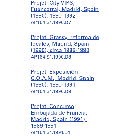
Projet: City VIPS,
Fuencarral, Madrid, Spain
(1990), 1990-1992
AP164.S1.1990.D7
Projet: Grassy, reforma de
locales, Madrid, Spain
(1990), circa 1988-1990
AP164.S1.1990.D8
Projet: Exposición
C.O.A.M., Madrid, Spain
(1990), 1990-1991
AP164.S1.1990.D9
Projet: Concurso
Embajada de Francia,
Madrid, Spain (1991),
1989-1991
AP164.S1.1991.D1