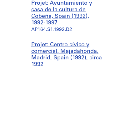
Projet: Ayuntamiento y
casa de la cultura de
Cobeña, Spain (1992),
1992-1997
AP164.S1.1992.D2
Projet: Centro cívico y
comercial, Majadahonda,
Madrid, Spain (1992), circa
1992
AP164.S1.1992.D3
Projet: Caja de Ahorros de
Granada, Spain (1992),
circa 1992
AP164.S1.1992.D4
Projet: Casa Urbasos,
Madrid, Spain (1993), circa
1993-1994