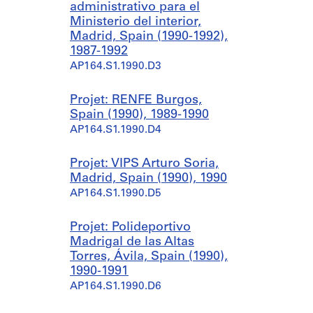
administrativo para el
Ministerio del interior,
Madrid, Spain (1990-1992),
1987-1992
AP164.S1.1990.D3
Projet: RENFE Burgos,
Spain (1990), 1989-1990
AP164.S1.1990.D4
Projet: VIPS Arturo Soria,
Madrid, Spain (1990), 1990
AP164.S1.1990.D5
Projet: Polideportivo
Madrigal de las Altas
Torres, Ávila, Spain (1990),
1990-1991
AP164.S1.1990.D6