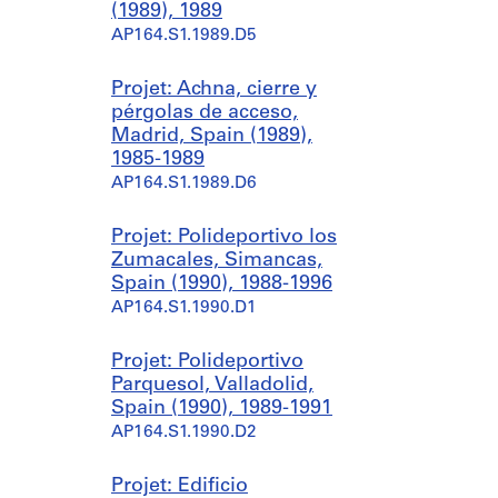
(1989), 1989
AP164.S1.1989.D5
Projet: Achna, cierre y
pérgolas de acceso,
Madrid, Spain (1989),
1985-1989
AP164.S1.1989.D6
Projet: Polideportivo los
Zumacales, Simancas,
Spain (1990), 1988-1996
AP164.S1.1990.D1
Projet: Polideportivo
Parquesol, Valladolid,
Spain (1990), 1989-1991
AP164.S1.1990.D2
Projet: Edificio