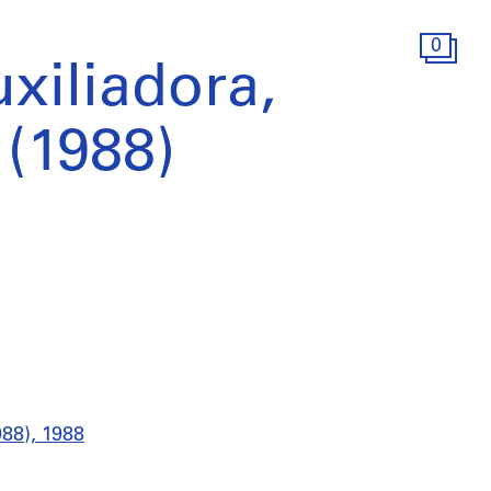
0
uxiliadora,
(1988)
988), 1988