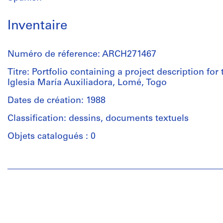
Inventaire
Numéro de réference: ARCH271467
Titre: Portfolio containing a project description for 
Iglesia María Auxiliadora, Lomé, Togo
Dates de création: 1988
Classification: dessins, documents textuels
Objets catalogués : 0
Personnes
et
institutions:
Abalos
&
Herreros