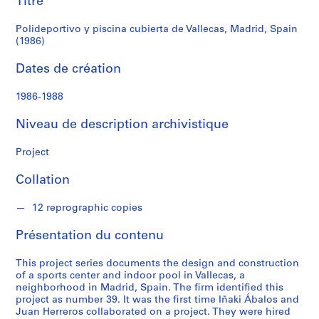
Titre
r
(1986)
e
Polideportivo y piscina cubierta de Vallecas, Madrid, Spain
r
(1986)
o
s
Dates de création
1986-1988
S
é
Niveau de description archivistique
r
i
Project
e
(
Collation
s
)
12 reprographic copies
:
A
Présentation du contenu
r
c
This project series documents the design and construction
of a sports center and indoor pool in Vallecas, a
h
neighborhood in Madrid, Spain. The firm identified this
i
project as number 39. It was the first time Iñaki Ábalos and
t
Juan Herreros collaborated on a project. They were hired