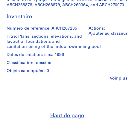
related to this project arranged in series AP164.S3. See files
ARCH268878, ARCH268879, ARCH269364, and ARCH270970.
0
0
Inventaire
9
AP164.S1
Numéro de réference: ARCH267235
Actions:
Ajouter au classeur
Titre: Plans, sections, elevations, and
layout of foundations and
P
sanitation-piling of the indoor swimming pool
r
o
Dates de création: circa 1986
j
Classification: dessins
e
Objets catalogués : 0
t
Fe
Voir plus
:
Personnes
P
et
institutions:
o
Abalos
l
&
i
Herreros
d
(archive
Haut de page
creator)
e
p
Quantité
o
/