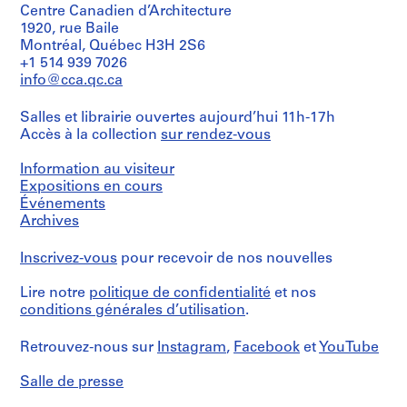
r
Centre Canadien d’Architecture
Type
t
d’objet:
1920, rue Baile
1
i
Montréal, Québec H3H 2S6
File
+1 514 939 7026
v
info@cca.qc.ca
o
Étape
y
et
Salles et librairie ouvertes aujourd’hui 11h-17h
p
objectif:
Accès à la collection
sur rendez-vous
dessins
i
d'exécution
s
Information au visiteur
c
Collation:
Expositions en cours
i
12
Événements
black
n
Archives
ink
a
on
c
Inscrivez-vous
pour recevoir de nos nouvelles
translucent
u
paper
Lire notre
b
politique de confidentialité
et nos
conditions générales d’utilisation
.
Dimensions:
i
sheets:
e
43,6
Retrouvez-nous sur
Instagram
,
Facebook
et
YouTube
r
×
t
61,3
Salle de presse
cm
a