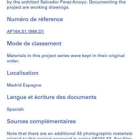
e
by the architect Salvador Perez Arroyo. Documenting the
project are working drawings.
c
t
Numéro de réference
u
r
AP164.S1.1986.D1
a
l
Mode de classement
p
r
Materials in this project series were kept in their original
o
order.
j
Localisation
e
c
Madrid Espagne
t
s
Langue et écriture des documents
,
1
Spanish
9
5
Sources complémentaires
3
-
Note that there are an additional 42 photographic materials
2