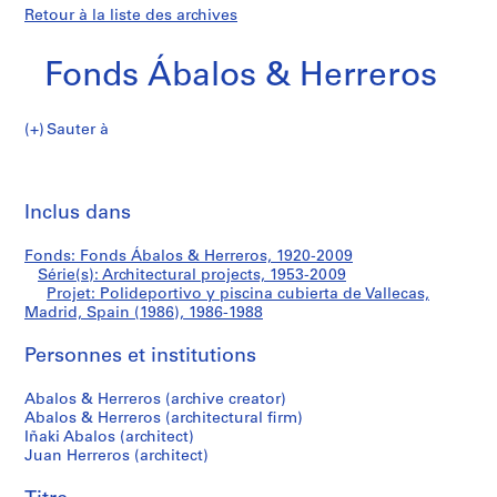
Retour à la liste des archives
Fonds Ábalos & Herreros
Sauter à
F
Polideportivo
o
Imp
n
cet
Inclus dans
y
d
pa
s
piscina
Fonds: Fonds Ábalos & Herreros, 1920-2009
Á
Série(s): Architectural projects, 1953-2009
b
Projet: Polideportivo y piscina cubierta de Vallecas,
cubierta
a
Madrid, Spain (1986), 1986-1988
l
de
Personnes et institutions
o
s
Vallecas,
Abalos & Herreros (archive creator)
&
Abalos & Herreros (architectural firm)
H
Madrid,
Iñaki Abalos (architect)
e
Juan Herreros (architect)
Spain
r