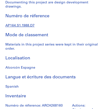
e
Documenting this project are design development
c
drawings.
t
Numéro de réference
u
r
AP164.S1.1988.D7
a
l
Mode de classement
p
r
Materials in this project series were kept in their original
o
order.
j
e
Localisation
c
t
Alcorcón Espagne
s
Langue et écriture des documents
,
1
Spanish
9
5
Inventaire
3
-
Numéro de réference: ARCH268160
Actions:
2