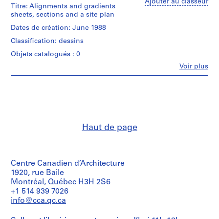
Ajouter au classeur
Titre: Alignments and gradients
0
sheets, sections and a site plan
0
Dates de création: June 1988
9
AP164.S1
Classification: dessins
Objets catalogués : 0
P
Fe
Voir plus
r
Personnes
o
et
institutions:
j
Abalos
e
&
t
Herreros
:
(archive
Haut de page
creator)
P
o
Quantité
l
/
i
Centre Canadien d’Architecture
Type
d
d’objet:
1920, rue Baile
1
e
Montréal, Québec H3H 2S6
File
+1 514 939 7026
p
info@cca.qc.ca
o
Étape
r
et