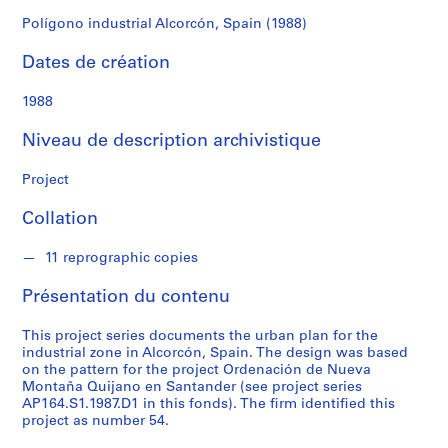
r
e
Polígono industrial Alcorcón, Spain (1988)
r
Dates de création
o
s
1988
S
Niveau de description archivistique
é
r
Project
i
Collation
e
(
11 reprographic copies
s
)
Présentation du contenu
:
A
This project series documents the urban plan for the
r
industrial zone in Alcorcón, Spain. The design was based
c
on the pattern for the project Ordenación de Nueva
Montaña Quijano en Santander (see project series
h
AP164.S1.1987.D1 in this fonds). The firm identified this
i
project as number 54.
t