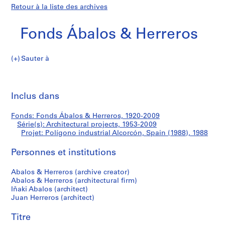
Retour à la liste des archives
Fonds Ábalos & Herreros
Sauter à
F
Polígono
o
Imp
n
cet
Inclus dans
industrial
d
pa
s
Alcorcón,
Fonds: Fonds Ábalos & Herreros, 1920-2009
Á
Série(s): Architectural projects, 1953-2009
b
Projet: Polígono industrial Alcorcón, Spain (1988), 1988
Spain
a
l
Personnes et institutions
(1988)
o
Abalos & Herreros (archive creator)
s
Abalos & Herreros (architectural firm)
&
Iñaki Abalos (architect)
H
Juan Herreros (architect)
e
r
Titre