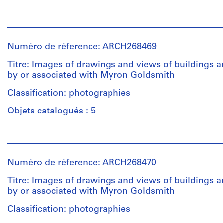
buildings
creator)
for
and
Personnes
the
projects
et
Chicago
by
Description:
institutions:
Tribune
or
Contains
Numéro de réference: ARCH268469
Myron
Building,
associated
mostly
Goldsmith
the
with
images
Titre: Images of drawings and views of buildings a
(architect)
Vertical
Ludwig
of
by or associated with Myron Goldsmith
Abalos
City,
Hilberseimer,
drawings
&
Classification: photographies
the
among
of
Herreros
Lafayette
them
urban
Objets catalogués : 5
(archive
Park,
some
planning
creator)
the
for
projects
New
Personnes
the
by
City,
et
the
or
Description:
etc.
institutions:
Vertical
associated
Contains
Numéro de réference: ARCH268470
Myron
City,
with
images
Goldsmith
the
Ludwig
of
Titre: Images of drawings and views of buildings a
Quantité
(architect)
Lafayette
Hilberseimer,
drawings
by or associated with Myron Goldsmith
/
Abalos
Park,
like
and
Type
&
Classification: photographies
a
for
views
d’objet:
Herreros
commercial
the
of