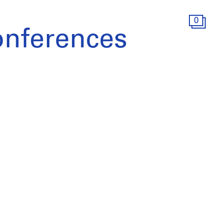
0
onferences