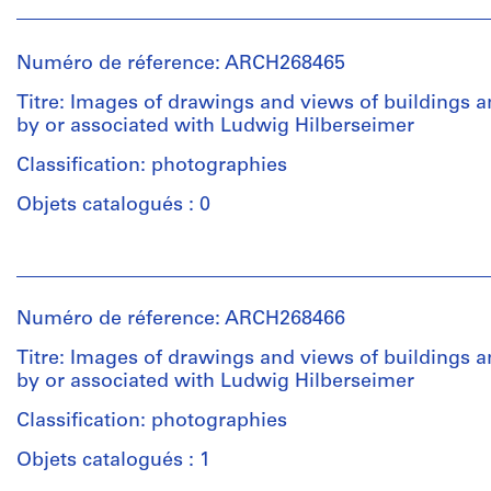
Numéro de réference: ARCH268465
Titre: Images of drawings and views of buildings a
by or associated with Ludwig Hilberseimer
Classification: photographies
Objets catalogués : 0
Personnes
et
institutions:
Numéro de réference: ARCH268466
Ludwig
Hilberseimer
Titre: Images of drawings and views of buildings a
(architect)
by or associated with Ludwig Hilberseimer
Abalos
&
Classification: photographies
Herreros
Objets catalogués : 1
(archive
creator)