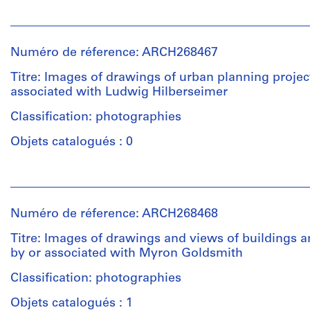
Personnes
et
Description:
institutions:
Contains
Numéro de réference: ARCH268467
Ludwig
images
Hilberseimer
of
Titre: Images of drawings of urban planning projec
(architect)
drawings
associated with Ludwig Hilberseimer
Abalos
and
&
Classification: photographies
views
Herreros
of
Objets catalogués : 0
(archive
buildings
creator)
and
Personnes
projects
et
by
Description:
institutions:
or
Contains
Numéro de réference: ARCH268468
Ludwig
associated
images
Hilberseimer
with
of
Titre: Images of drawings and views of buildings a
(architect)
Ludwig
drawings
by or associated with Myron Goldsmith
Abalos
Hilberseimer,
and
&
Classification: photographies
among
views
Herreros
them
of
Objets catalogués : 1
(archive
some