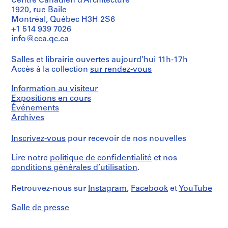
Centre Canadien d’Architecture
Mention
Type
(
creator)
1920, rue Baile
de
Quantité
d’objet:
1
crédit:
Montréal, Québec H3H 2S6
/
1
Abalos
Description:
Type
9
+1 514 939 7026
file
File's
&
d’objet:
info@cca.qc.ca
8
title:
Herreros
1
6
Collation:
Presupuestos
fonds
file
4
Salles et librairie ouvertes aujourd’hui 11h-17h
)
acesinh[?].
Collection
graphic
Accès à la collection
sur rendez-vous
Centre
,
Collation:
records,
Canadien
Quantité
31
1
3
d'Architecture/
/
Information au visiteur
printouts,
9
printouts
Canadian
Type
Expositions en cours
11
8
Centre
d’objet:
drawings,
Événements
Dimensions:
for
1
6
4
Archives
records:
Architecture,
file
graphic
-
0,01
Montréal;
records,
1
l.m.
Inscrivez-vous
pour recevoir de nos nouvelles
Don
Collation:
2
9
de
0.01
reprographic
Iñaki
Caractéristiques
8
Lire notre
politique de confidentialité
et nos
l.m.
copies,
Ábalos
matérielles
of
conditions générales d’utilisation
1
8
.
et
et
textual
photograph
AP164.S1.1986.D1
Juan
contraintes
records
Retrouvez-nous sur
Instagram
,
Facebook
et
YouTube
Herreros/
techniques:
Mention
P
-
Gift
Dimensions:
de
Salle de presse
The
of
r
records:
crédit:
plans
Iñaki
o
0,01
Abalos
are
Ábalos