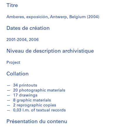
r
Titre
e
r
Amberes, exposición, Antwerp, Belgium (2004)
o
s
Dates de création
2001-2004, 2006
S
é
Niveau de description archivistique
r
i
Project
e
(
Collation
s
)
34 printouts
:
20 photographic materials
A
17 drawings
8 graphic materials
r
2 reprographic copies
c
0,03 l.m. of textual records
h
i
Présentation du contenu
t