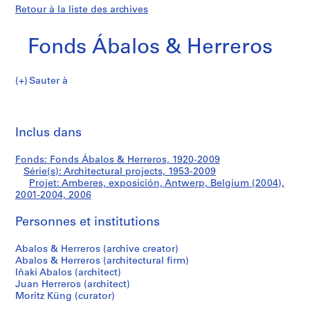
Retour à la liste des archives
Fonds Ábalos & Herreros
Sauter à
F
Amberes,
o
Imp
n
cet
Inclus dans
exposición,
d
pa
s
Antwerp,
Fonds: Fonds Ábalos & Herreros, 1920-2009
Á
Série(s): Architectural projects, 1953-2009
b
Projet: Amberes, exposición, Antwerp, Belgium (2004),
Belgium
a
2001-2004, 2006
l
(2004)
Personnes et institutions
o
s
Abalos & Herreros (archive creator)
&
Abalos & Herreros (architectural firm)
H
Iñaki Abalos (architect)
e
Juan Herreros (architect)
r
Moritz Küng (curator)