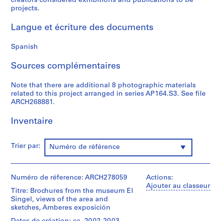
creators considered exhibitions and publications to be
projects.
0
0
Langue et écriture des documents
9
AP164.S1
Spanish
P
Sources complémentaires
r
o
Note that there are additional 8 photographic materials
j
related to this project arranged in series AP164.S3. See file
e
ARCH268881.
t
Inventaire
:
P
o
Trier par:
Numéro de référence
l
i
d
Numéro de réference: ARCH278059
Actions:
e
Ajouter au classeur
Titre: Brochures from the museum El
p
Singel, views of the area and
o
sketches, Amberes exposición
r