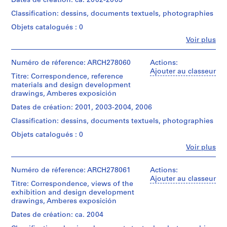
Dates de création: ca. 2002-2003
t
Classification: dessins, documents textuels, photographies
i
v
Objets catalogués : 0
o
Fe
Voir plus
Personnes
y
et
p
institutions:
Numéro de réference: ARCH278060
Actions:
i
Abalos
Ajouter au classeur
Titre: Correspondence, reference
s
&
materials and design development
Herreros
c
drawings, Amberes exposición
(architectural
i
firm)
Dates de création: 2001, 2003-2004, 2006
n
Abalos
a
Classification: dessins, documents textuels, photographies
&
Herreros
c
Objets catalogués : 0
(archive
u
Fe
Voir plus
creator)
b
Personnes
et
i
Description:
institutions:
Numéro de réference: ARCH278061
Actions:
e
File's
Abalos
Ajouter au classeur
title:
Titre: Correspondence, views of the
r
&
Amberes
exhibition and design development
t
Herreros
2004
drawings, Amberes exposición
(architectural
a
:
firm)
Dates de création: ca. 2004
d
de
Abalos