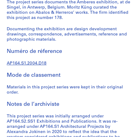
e
The project series documents the Amberes exhibition, at de
Singel, in Antwerp, Belgium. Moritz Küng curated the
c
exhibition on Abalos & Herreros’ works. The firm identified
t
this project as number 178.
u
r
Documenting the exhibition are design development
a
drawings, correspondence, advertisements, reference and
photographic materials.
l
p
Numéro de réference
r
o
AP164.S1.2004.D18
j
e
Mode de classement
c
t
Materials in this project series were kept in their original
s
order.
,
Notes de l’archiviste
1
9
This project series was initially arranged under
5
AP164.S2.SS1 Exhibitions and Publications. It was re-
3
arranged under AP164.S1 Architectural Projects by
-
Alexandra Jokinen in 2020 to reflect the idea that the
2