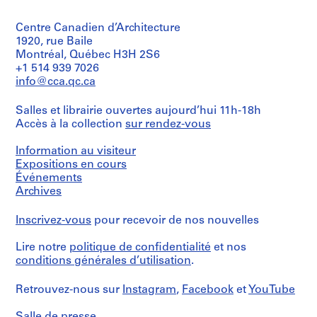
e
Collation:
&
León
4
Herreros
V
Espagne
printouts,
(archive
Centre Canadien d’Architecture
a
1
creator)
1920, rue Baile
l
Mention
reprographic
Montréal, Québec H3H 2S6
de
l
copy
Description:
+1 514 939 7026
crédit:
e
File's
info@cca.qc.ca
Abalos
Dimensions:
title:
c
&
records:
Concurso
a
Herreros
0,01
Salles et librairie ouvertes aujourd’hui 11h-18h
Palacio
fonds
s
l.m.
Accès à la collection
sur rendez-vous
de
Collection
,
Congresos
Centre
Localisation:
y
M
Information au visiteur
Canadien
León
hotel,
a
Expositions en cours
d'Architecture/
Espagne
Palma
Événements
d
Canadian
de
Centre
Archives
r
Mallorca.
Mention
for
i
This
de
Architecture,
Inscrivez-vous
pour recevoir de nos nouvelles
title
crédit:
d
Montréal;
Abalos
doesn't
,
Don
&
correspond
Lire notre
politique de confidentialité
et nos
de
S
Herreros
to
conditions générales d’utilisation
.
Iñaki
p
fonds
the
Ábalos
Collection
content
a
et
Retrouvez-nous sur
Instagram
,
Facebook
et
YouTube
Centre
of
i
Juan
Canadien
the
Herreros/
n