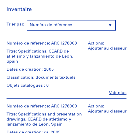
0
Inventaire
0
9
Trier par:
AP164.S1
Numéro de référence
P
r
Numéro de réference: ARCH278008
Actions:
o
Ajouter au classeur
Titre: Specifications, CEARD de
j
atletismo y lanzamiento de León,
e
Spain
t
Dates de création: 2005
:
Classification: documents textuels
P
o
Objets catalogués : 0
l
Fe
Voir plus
Personnes
i
et
d
institutions:
Numéro de réference: ARCH278009
Actions:
e
Abalos
Ajouter au classeur
Titre: Specifications and presentation
&
p
drawings, CEARD de atletismo y
Herreros
o
lanzamiento de León, Spain
(architectural
r
firm)
Dates de création: ca. 2005