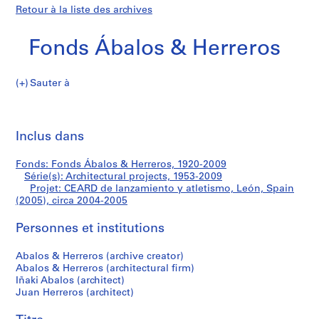
Retour à la liste des archives
Fonds Ábalos & Herreros
Sauter à
F
CEARD
o
Imp
n
cet
Inclus dans
de
d
pa
s
lanzamiento
Fonds: Fonds Ábalos & Herreros, 1920-2009
Á
Série(s): Architectural projects, 1953-2009
b
Projet: CEARD de lanzamiento y atletismo, León, Spain
y
a
(2005), circa 2004-2005
l
atletismo,
Personnes et institutions
o
s
León,
Abalos & Herreros (archive creator)
&
Abalos & Herreros (architectural firm)
H
Spain
Iñaki Abalos (architect)
e
Juan Herreros (architect)
(2005)
r