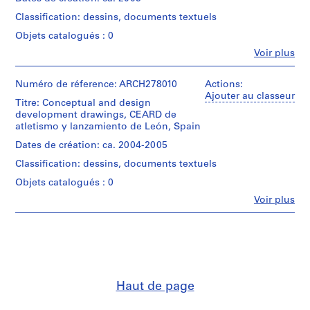
t
Abalos
Classification: dessins, documents textuels
&
i
Herreros
v
Objets catalogués : 0
(archive
o
Fe
Voir plus
creator)
Personnes
y
et
p
Quantité
institutions:
Numéro de réference: ARCH278010
Actions:
/
i
Abalos
Ajouter au classeur
Titre: Conceptual and design
Type
s
&
development drawings, CEARD de
d’objet:
Herreros
c
1
atletismo y lanzamiento de León, Spain
(architectural
i
file
firm)
Dates de création: ca. 2004-2005
n
Abalos
Collation:
Classification: dessins, documents textuels
a
&
0.01
Herreros
c
Objets catalogués : 0
l.m.
(archive
u
of
Fe
Voir plus
creator)
Personnes
b
textual
et
records
i
Quantité
institutions:
e
/
Abalos
Dimensions:
Type
r
&
records:
d’objet:
Herreros
t
0,01
1
(architectural
a
l.m.
file
Haut de page
firm)
d
Abalos
Localisation: