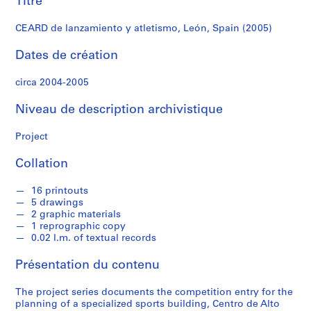
Titre
r
e
CEARD de lanzamiento y atletismo, León, Spain (2005)
r
o
Dates de création
s
circa 2004-2005
S
Niveau de description archivistique
é
r
Project
i
e
Collation
(
s
16 printouts
)
5 drawings
:
2 graphic materials
A
1 reprographic copy
0.02 l.m. of textual records
r
c
Présentation du contenu
h
i
The project series documents the competition entry for the
t
planning of a specialized sports building, Centro de Alto