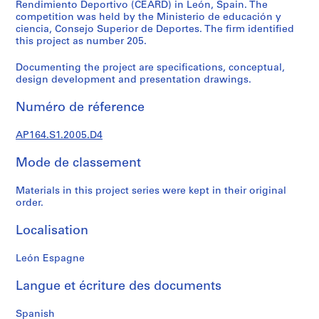
e
Rendimiento Deportivo (CEARD) in León, Spain. The
competition was held by the Ministerio de educación y
c
ciencia, Consejo Superior de Deportes. The firm identified
t
this project as number 205.
u
r
Documenting the project are specifications, conceptual,
a
design development and presentation drawings.
l
Numéro de réference
p
r
AP164.S1.2005.D4
o
j
Mode de classement
e
c
Materials in this project series were kept in their original
t
order.
s
,
Localisation
1
9
León Espagne
5
Langue et écriture des documents
3
-
Spanish
2