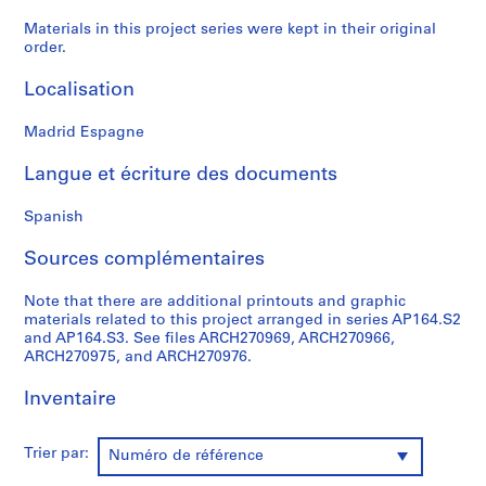
0
Materials in this project series were kept in their original
0
order.
9
Localisation
AP164.S1
P
Madrid Espagne
r
Langue et écriture des documents
o
j
Spanish
e
t
Sources complémentaires
:
P
Note that there are additional printouts and graphic
o
materials related to this project arranged in series AP164.S2
l
and AP164.S3. See files ARCH270969, ARCH270966,
ARCH270975, and ARCH270976.
i
d
Inventaire
e
p
o
Trier par:
Numéro de référence
r