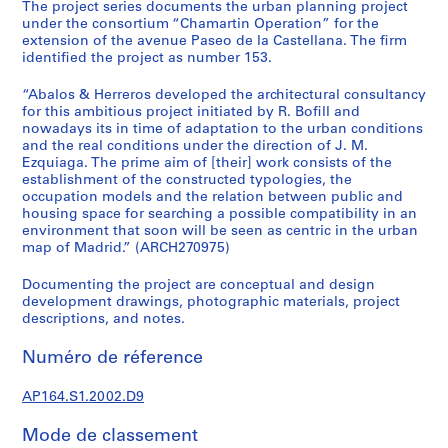
e
The project series documents the urban planning project
under the consortium “Chamartin Operation” for the
c
extension of the avenue Paseo de la Castellana. The firm
t
identified the project as number 153.
u
r
“Abalos & Herreros developed the architectural consultancy
a
for this ambitious project initiated by R. Bofill and
nowadays its in time of adaptation to the urban conditions
l
and the real conditions under the direction of J. M.
p
Ezquiaga. The prime aim of [their] work consists of the
r
establishment of the constructed typologies, the
o
occupation models and the relation between public and
j
housing space for searching a possible compatibility in an
environment that soon will be seen as centric in the urban
e
map of Madrid.” (ARCH270975)
c
t
Documenting the project are conceptual and design
s
development drawings, photographic materials, project
,
descriptions, and notes.
1
Numéro de réference
9
5
AP164.S1.2002.D9
3
-
Mode de classement
2