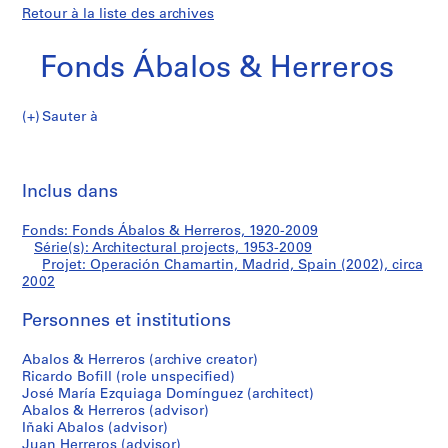
Retour à la liste des archives
Fonds Ábalos & Herreros
Sauter à
F
Operación
o
Imp
n
cet
Inclus dans
Chamartin,
d
pa
s
Madrid,
Fonds: Fonds Ábalos & Herreros, 1920-2009
Á
Série(s): Architectural projects, 1953-2009
b
Projet: Operación Chamartin, Madrid, Spain (2002), circa
Spain
a
2002
l
(2002)
Personnes et institutions
o
s
Abalos & Herreros (archive creator)
&
Ricardo Bofill (role unspecified)
H
José María Ezquiaga Domínguez (architect)
e
Abalos & Herreros (advisor)
r
Iñaki Abalos (advisor)
Juan Herreros (advisor)