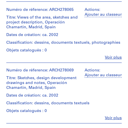
t
i
Numéro de réference: ARCH278065
Actions:
v
Ajouter au classeur
Titre: Views of the area, sketches and
o
project description, Operación
y
Chamartin, Madrid, Spain
p
Dates de création: ca. 2002
i
Classification: dessins, documents textuels, photographies
s
c
Objets catalogués : 0
i
Fe
Voir plus
Personnes
n
et
a
institutions:
Numéro de réference: ARCH278069
Actions:
c
Abalos
Ajouter au classeur
Titre: Sketches, design development
&
u
drawings and notes, Operación
Herreros
b
Chamartin, Madrid, Spain
(architectural
i
firm)
Dates de création: ca. 2002
e
Abalos
Classification: dessins, documents textuels
&
r
Herreros
t
Objets catalogués : 0
(archive
a
Fe
Voir plus
creator)
Personnes
d
et