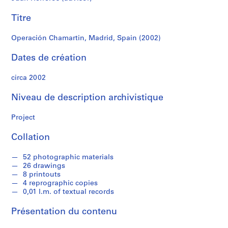
r
e
Titre
r
o
Operación Chamartin, Madrid, Spain (2002)
s
Dates de création
S
circa 2002
é
r
Niveau de description archivistique
i
e
Project
(
s
Collation
)
:
52 photographic materials
A
26 drawings
8 printouts
r
4 reprographic copies
c
0,01 l.m. of textual records
h
i
Présentation du contenu
t