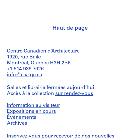
e
Quantité
institutions:
/
V
Abalos
Type
a
&
d’objet:
Herreros
l
1
(architectural
l
file
Haut de page
firm)
e
Abalos
Collation:
c
&
52
Herreros
a
photographic
(archive
Centre Canadien d’Architecture
s
materials,
creator)
1920, rue Baile
,
19
Montréal, Québec H3H 2S6
drawings,
M
Quantité
+1 514 939 7026
4
a
/
info@cca.qc.ca
reprographic
Type
d
copies,
d’objet:
r
4
Salles et librairie fermées aujourd’hui
1
printouts
i
Accès à la collection
sur rendez-vous
file
d
Caractéristiques
,
Collation:
Information au visiteur
matérielles
7
Expositions en cours
S
et
drawings,
Événements
p
contraintes
4
Archives
techniques:
a
printouts
-
i
Most
Inscrivez-vous
pour recevoir de nos nouvelles
Caractéristiques
n