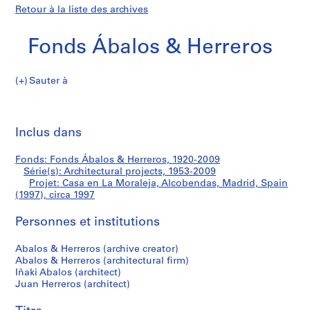
Retour à la liste des archives
Fonds Ábalos & Herreros
Sauter à
F
Casa
o
Imp
n
cet
Inclus dans
en
d
pa
s
La
Fonds: Fonds Ábalos & Herreros, 1920-2009
Á
Série(s): Architectural projects, 1953-2009
b
Projet: Casa en La Moraleja, Alcobendas, Madrid, Spain
Moraleja,
a
(1997), circa 1997
l
Alcobendas,
Personnes et institutions
o
s
Madrid,
Abalos & Herreros (archive creator)
&
Abalos & Herreros (architectural firm)
H
Spain
Iñaki Abalos (architect)
e
Juan Herreros (architect)
(1997)
r