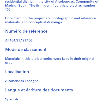
e
residential district in the city of Alcobendas, Community of
Madrid, Spain. The firm identified this project as number
c
105.
t
u
Documenting the project are photographic and reference
r
materials, and conceptual drawings.
a
l
Numéro de réference
p
r
AP164.S1.1997.D6
o
Mode de classement
j
e
Materials in this project series were kept in their original
c
order.
t
s
Localisation
,
1
Alcobendas Espagne
9
5
Langue et écriture des documents
3
-
Spanish
2