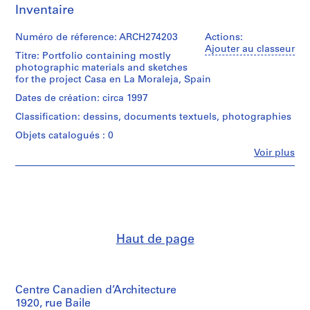
Inventaire
0
0
Numéro de réference: ARCH274203
Actions:
9
Ajouter au classeur
Titre: Portfolio containing mostly
AP164.S1
photographic materials and sketches
for the project Casa en La Moraleja, Spain
P
r
Dates de création: circa 1997
o
Classification: dessins, documents textuels, photographies
j
Objets catalogués : 0
e
Fe
Voir plus
t
Personnes
:
et
institutions:
P
Abalos
o
&
l
Herreros
i
(archive
Haut de page
creator)
d
e
Description:
p
Includes
o
Centre Canadien d’Architecture
views
r
of
1920, rue Baile