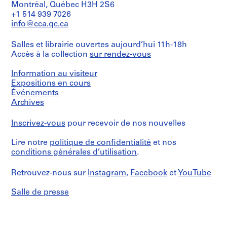
the
t
Montréal, Québec H3H 2S6
house
+1 514 939 7026
i
and
info@cca.qc.ca
v
its
o
surrounding,
Salles et librairie ouvertes aujourd’hui 11h-18h
sketches,
y
Accès à la collection
sur rendez-vous
plans
p
and
i
elevations.
Information au visiteur
s
Contains
Expositions en cours
c
as
Événements
well
i
Archives
a
n
publication
a
Inscrivez-vous
pour recevoir de nos nouvelles
entitled
c
"La
Moraleja"
u
Lire notre
politique de confidentialité
et nos
and
conditions générales d’utilisation
.
b
a
i
brochure
Retrouvez-nous sur
Instagram
,
Facebook
et
YouTube
e
about
property
r
Salle de presse
management
t
by
a
Promora.
d