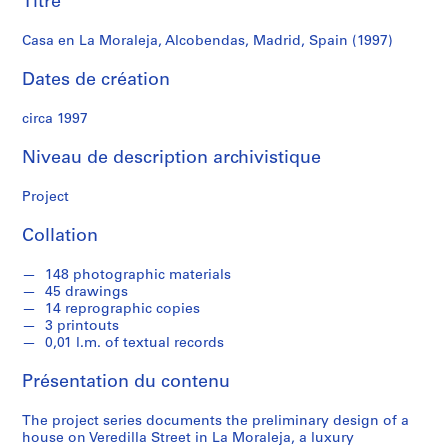
Titre
r
e
Casa en La Moraleja, Alcobendas, Madrid, Spain (1997)
r
o
Dates de création
s
circa 1997
S
Niveau de description archivistique
é
r
Project
i
e
Collation
(
s
148 photographic materials
)
45 drawings
:
14 reprographic copies
A
3 printouts
0,01 l.m. of textual records
r
c
Présentation du contenu
h
i
The project series documents the preliminary design of a
t
house on Veredilla Street in La Moraleja, a luxury