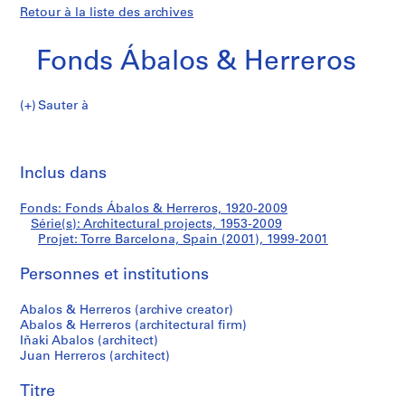
Retour à la liste des archives
Fonds Ábalos & Herreros
Sauter à
F
Torre
o
Imp
n
cet
Inclus dans
Barcelona,
d
pa
s
Spain
Fonds: Fonds Ábalos & Herreros, 1920-2009
Á
Série(s): Architectural projects, 1953-2009
b
Projet: Torre Barcelona, Spain (2001), 1999-2001
(2001)
a
l
Personnes et institutions
o
Abalos & Herreros (archive creator)
s
Abalos & Herreros (architectural firm)
&
Iñaki Abalos (architect)
H
Juan Herreros (architect)
e
r
Titre