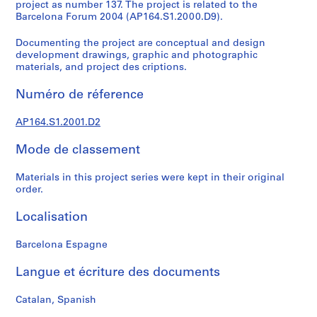
e
project as number 137. The project is related to the
Barcelona Forum 2004 (AP164.S1.2000.D9).
c
t
Documenting the project are conceptual and design
u
development drawings, graphic and photographic
r
materials, and project des criptions.
a
l
Numéro de réference
p
r
AP164.S1.2001.D2
o
Mode de classement
j
e
Materials in this project series were kept in their original
c
order.
t
s
Localisation
,
1
Barcelona Espagne
9
5
Langue et écriture des documents
3
-
Catalan, Spanish
2