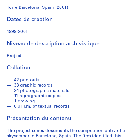
r
e
Torre Barcelona, Spain (2001)
r
Dates de création
o
s
1999-2001
S
Niveau de description archivistique
é
r
Project
i
Collation
e
(
42 printouts
s
33 graphic records
)
24 photographic materials
:
11 reprographic copies
A
1 drawing
0,01 l.m. of textual records
r
c
Présentation du contenu
h
i
The project series documents the competition entry of a
t
skyscraper in Barcelona, Spain. The firm identified this