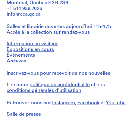
t
Montréal, Québec H3H 2S6
Description:
+1 514 939 7026
i
File's
info@cca.qc.ca
v
title:
o
Torre
Salles et librairie ouvertes aujourd’hui 11h-17h
Barcelona
y
Accès à la collection
sur rendez-vous
p
Contains
i
views
Information au visiteur
s
of
Expositions en cours
c
the
Événements
area
i
Archives
and
n
of
a
Inscrivez-vous
pour recevoir de nos nouvelles
the
c
model,
and
u
Lire notre
politique de confidentialité
et nos
project
conditions générales d’utilisation
.
b
descriptions
i
entitled:
Retrouvez-nous sur
Instagram
,
Facebook
et
YouTube
e
"Torre
Parque
r
Salle de presse
central
t
-
a
Diagonal:
d
informe