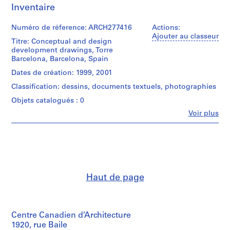
Inventaire
0
0
Numéro de réference: ARCH277416
Actions:
9
Ajouter au classeur
Titre: Conceptual and design
AP164.S1
development drawings, Torre
Barcelona, Barcelona, Spain
P
r
Dates de création: 1999, 2001
o
Classification: dessins, documents textuels, photographies
j
Objets catalogués : 0
e
Fe
Voir plus
t
Personnes
:
et
institutions:
P
Abalos
o
&
l
Herreros
i
(architectural
Haut de page
firm)
d
Abalos
e
&
p
Herreros
o
(archive
Centre Canadien d’Architecture
r
creator)
1920, rue Baile